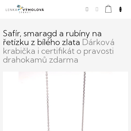
Přejít
Nákupní
na
obsah
košík
Safír, smaragd a rubíny na
řetízku z bílého zlata
Dárková
krabička i certifikát o pravosti
drahokamů zdarma