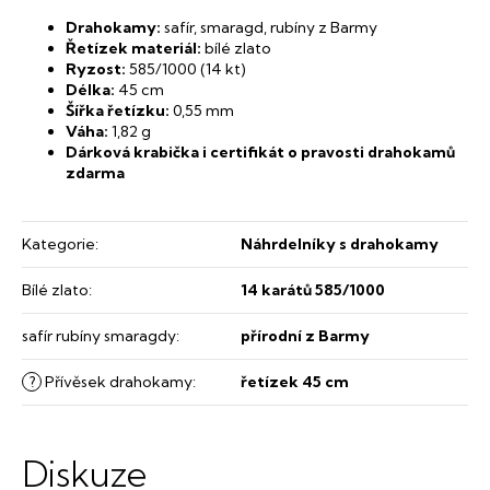
Drahokamy:
safír, smaragd, rubíny z Barmy
Řetízek materiál:
bílé zlato
Ryzost:
585/1000 (14 kt)
Délka:
45 cm
Šířka řetízku:
0,55 mm
Váha:
1,82 g
Dárková krabička i certifikát o pravosti drahokamů
zdarma
Kategorie
:
Náhrdelníky s drahokamy
Bílé zlato
:
14 karátů 585/1000
safír rubíny smaragdy
:
přírodní z Barmy
?
Přívěsek drahokamy
:
řetízek 45 cm
Diskuze