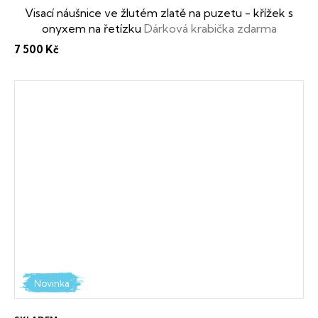
Visací náušnice ve žlutém zlatě na puzetu - křížek s
onyxem na řetízku
Dárková krabička zdarma
7 500 Kč
Novinka