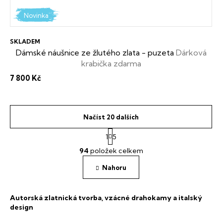
Novinka
SKLADEM
Dámské náušnice ze žlutého zlata - puzeta
Dárková
krabička zdarma
7 800 Kč
Načíst 20 dalších
S
1
5
t
O
r
94
položek celkem
v
á
l
n
Nahoru
á
k
o
d
v
a
Autorská zlatnická tvorba, vzácné drahokamy a italský
á
c
design
n
í
í
p