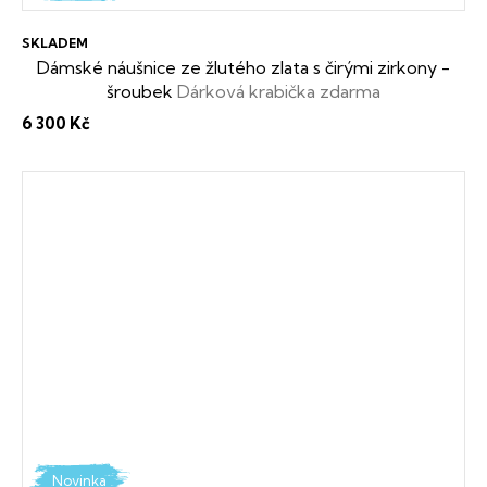
SKLADEM
Dámské náušnice ze žlutého zlata s čirými zirkony -
šroubek
Dárková krabička zdarma
6 300 Kč
Novinka