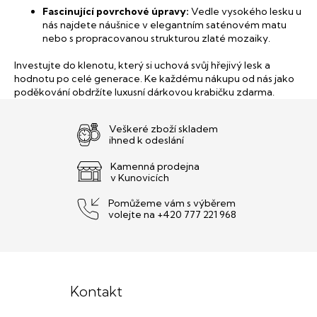
Fascinující povrchové úpravy:
Vedle vysokého lesku u
nás najdete náušnice v elegantním saténovém matu
nebo s propracovanou strukturou zlaté mozaiky.
Investujte do klenotu, který si uchová svůj hřejivý lesk a
hodnotu po celé generace. Ke každému nákupu od nás jako
poděkování obdržíte luxusní dárkovou krabičku zdarma.
Veškeré zboží skladem
ihned k odeslání
Kamenná prodejna
v Kunovicích
Pomůžeme vám s výběrem
volejte na +420 777 221 968
Z
á
Kontakt
p