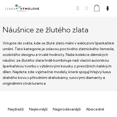
Přejít
Nákupní
na
obsah
košík
Náušnice ze žlutého zlata
Vstupte do světa, kde se žluté zlato mění v exkluzivní šperkařské
umění. Tato kategorie je oslavou poctivého zlatnického řemesla,
osobitého designu a trvalé hodnoty. Naše kolekce dámských
náušnic ze žlutého zlata hrdě kombinuje naši vlastní autorskou
šperkařskou tvorbu s výběrovými kousky z prestižních italských
dílen. Najdete zde výjimečné modely, které spojují hřejivý luxus
drahého kovu s přírodními drahokamy, surovými diamanty a
originálními strukturami.a
Ř
Nejdražší
Nejlevnější
Nejprodávanější
Abecedně
a