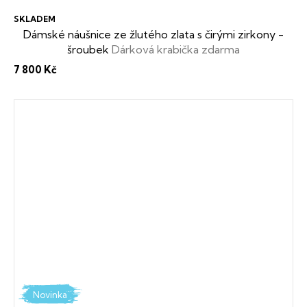
SKLADEM
Dámské náušnice ze žlutého zlata s čirými zirkony -
šroubek
Dárková krabička zdarma
7 800 Kč
Novinka