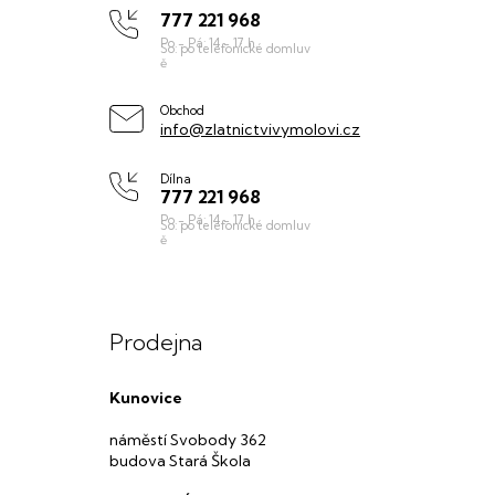
777 221 968
a
t
í
Obchod
info@zlatnictvivymolovi.cz
Dílna
777 221 968
Prodejna
Kunovice
náměstí Svobody 362
budova Stará Škola