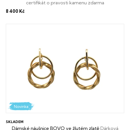
certifikát o pravosti kamenu zdarma
t
8 400 Kč
ů
Novinka
SKLADEM
Dámské náušnice BOVO ve žlutém zlatě
Dárková