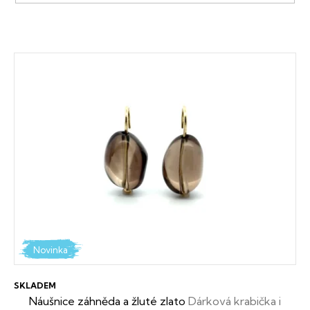
V
ý
p
i
s
p
r
o
d
Novinka
u
SKLADEM
k
Náušnice záhněda a žluté zlato
Dárková krabička i