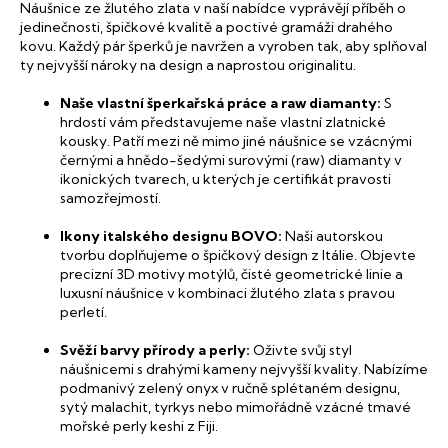
Náušnice ze žlutého zlata v naší nabídce vyprávějí příběh o
r
jedinečnosti, špičkové kvalitě a poctivé gramáži drahého
v
kovu. Každý pár šperků je navržen a vyroben tak, aby splňoval
k
ty nejvyšší nároky na design a naprostou originalitu.
y
v
Naše vlastní šperkařská práce a raw diamanty:
S
ý
hrdostí vám představujeme naše vlastní zlatnické
p
kousky. Patří mezi ně mimo jiné náušnice se vzácnými
i
černými a hnědo-šedými surovými (raw) diamanty v
s
ikonických tvarech, u kterých je certifikát pravosti
u
samozřejmostí.
Ikony italského designu BOVO:
Naši autorskou
tvorbu doplňujeme o špičkový design z Itálie. Objevte
precizní 3D motivy motýlů, čisté geometrické linie a
luxusní náušnice v kombinaci žlutého zlata s pravou
perletí.
Svěží barvy přírody a perly:
Oživte svůj styl
náušnicemi s drahými kameny nejvyšší kvality. Nabízíme
podmanivý zelený onyx v ručně splétaném designu,
sytý malachit, tyrkys nebo mimořádně vzácné tmavé
mořské perly keshi z Fiji.