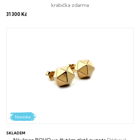
krabička zdarma
31 300 Kč
Novinka
SKLADEM
Náušnice BOVO ve žlutém zlatě puzeta
Dárková