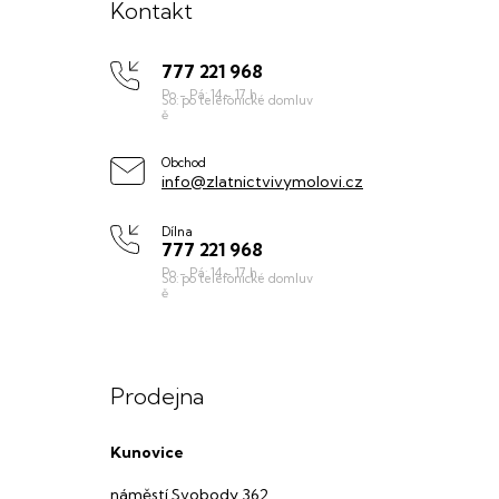
á
Kontakt
p
777 221 968
a
t
í
Obchod
info@zlatnictvivymolovi.cz
Dílna
777 221 968
Prodejna
Kunovice
náměstí Svobody 362