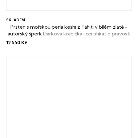
SKLADEM
Prsten s mořskou perla keshi z Tahiti v bílém zlatě -
autorský šperk
Dárková krabička i certifikát o pravosti
keshi perly zdarma
12 550 Kč