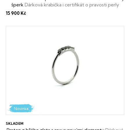
šperk
Dárková krabička i certifikát o pravosti perly
zdarma.
15 900 Kč
Novinka
SKLADEM
Prsten z bílého zlata s raw surovými diamanty
Dárková