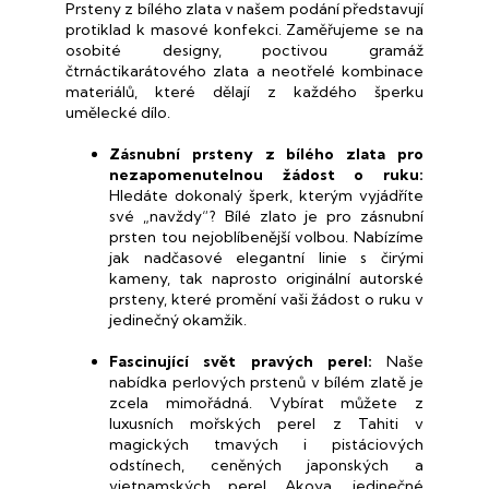
Prsteny z bílého zlata v našem podání představují
r
protiklad k masové konfekci. Zaměřujeme se na
v
osobité designy, poctivou gramáž
k
čtrnáctikarátového zlata a neotřelé kombinace
y
materiálů, které dělají z každého šperku
v
umělecké dílo.
ý
p
Zásnubní prsteny z bílého zlata pro
i
nezapomenutelnou žádost o ruku:
s
Hledáte dokonalý šperk, kterým vyjádříte
u
své „navždy“? Bílé zlato je pro zásnubní
prsten tou nejoblíbenější volbou. Nabízíme
jak nadčasové elegantní linie s čirými
kameny, tak naprosto originální autorské
prsteny, které promění vaši žádost o ruku v
jedinečný okamžik.
Fascinující svět pravých perel:
Naše
nabídka perlových prstenů v bílém zlatě je
zcela mimořádná. Vybírat můžete z
luxusních mořských perel z Tahiti v
magických tmavých i pistáciových
odstínech, ceněných japonských a
vietnamských perel Akoya, jedinečné