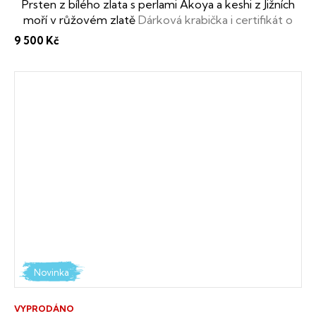
Prsten z bílého zlata s perlami Akoya a keshi z Jižních
moří v růžovém zlatě
Dárková krabička i certifikát o
pravosti perel zdarma
9 500 Kč
Novinka
VYPRODÁNO