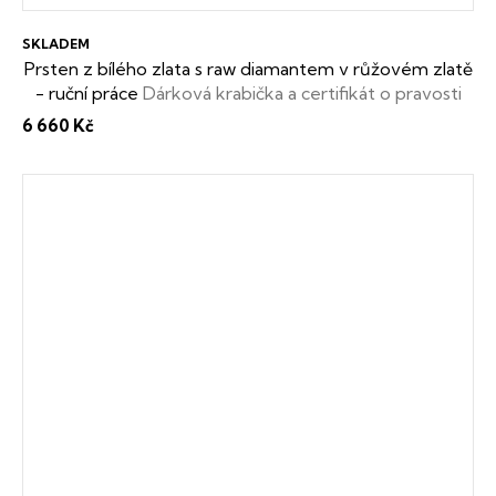
SKLADEM
Prsten z bílého zlata s raw diamantem v růžovém zlatě
- ruční práce
Dárková krabička a certifikát o pravosti
raw diamantu zdarma
6 660 Kč