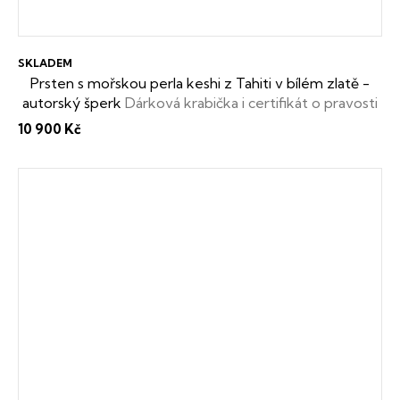
SKLADEM
Prsten s mořskou perla keshi z Tahiti v bílém zlatě -
autorský šperk
Dárková krabička i certifikát o pravosti
keshi perly zdarma
10 900 Kč