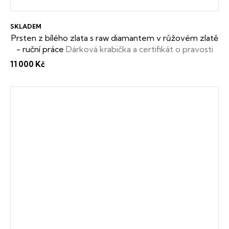
SKLADEM
Prsten z bílého zlata s raw diamantem v růžovém zlatě
- ruční práce
Dárková krabička a certifikát o pravosti
raw diamantu zdarma
11 000 Kč