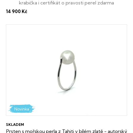
krabička i certifikát o pravosti perel zdarma
t
14 900 Kč
ů
Novinka
SKLADEM
Prsten s mořskou perla z Tahiti v bílém zlatě - autorský