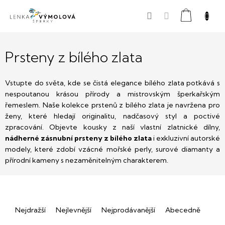
Přejít
Nákupní
na
obsah
košík
Prsteny z bílého zlata
Vstupte do světa, kde se čistá elegance bílého zlata potkává s
nespoutanou krásou přírody a mistrovským šperkařským
řemeslem. Naše kolekce prstenů z bílého zlata je navržena pro
ženy, které hledají originalitu, nadčasový styl a poctivé
zpracování. Objevte kousky z naší vlastní zlatnické dílny,
nádherné zásnubní prsteny z bílého zlata
i exkluzivní autorské
modely, které zdobí vzácné mořské perly, surové diamanty a
přírodní kameny s nezaměnitelným charakterem.
Ř
Nejdražší
Nejlevnější
Nejprodávanější
Abecedně
a