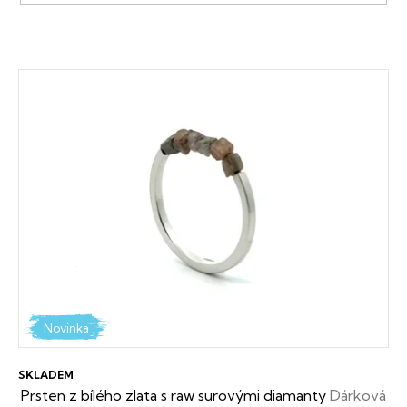
V
ý
p
i
s
p
r
o
d
Novinka
u
SKLADEM
k
Prsten z bílého zlata s raw surovými diamanty
Dárková