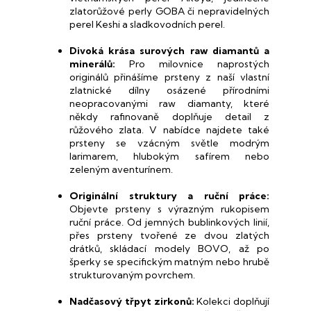
zlatorůžové perly GOBA či nepravidelných
perel Keshi a sladkovodních perel.
Divoká krása surových raw diamantů a
minerálů:
Pro milovnice naprostých
originálů přinášíme prsteny z naší vlastní
zlatnické dílny osázené přírodními
neopracovanými raw diamanty, které
někdy rafinovaně doplňuje detail z
růžového zlata. V nabídce najdete také
prsteny se vzácným světle modrým
larimarem, hlubokým safírem nebo
zeleným aventurínem.
Originální struktury a ruční práce:
Objevte prsteny s výrazným rukopisem
ruční práce. Od jemných bublinkových linií,
přes prsteny tvořené ze dvou zlatých
drátků, skládací modely BOVO, až po
šperky se specifickým matným nebo hrubě
strukturovaným povrchem.
Nadčasový třpyt zirkonů:
Kolekci doplňují