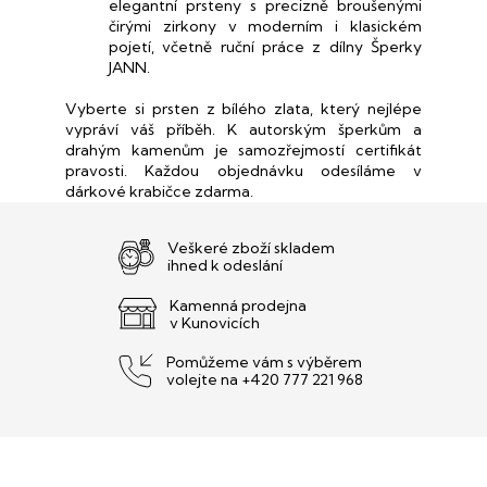
elegantní prsteny s precizně broušenými
čirými zirkony v moderním i klasickém
pojetí, včetně ruční práce z dílny Šperky
JANN.
Vyberte si prsten z bílého zlata, který nejlépe
vypráví váš příběh. K autorským šperkům a
drahým kamenům je samozřejmostí certifikát
pravosti. Každou objednávku odesíláme v
dárkové krabičce zdarma.
Veškeré zboží skladem
ihned k odeslání
Kamenná prodejna
v Kunovicích
Pomůžeme vám s výběrem
volejte na +420 777 221 968
Z