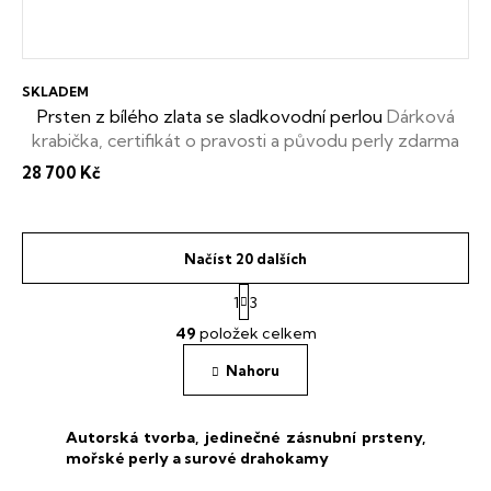
SKLADEM
Prsten z bílého zlata se sladkovodní perlou
Dárková
krabička, certifikát o pravosti a původu perly zdarma
28 700 Kč
Načíst 20 dalších
S
1
3
t
O
r
49
položek celkem
v
á
l
n
Nahoru
á
k
o
d
v
a
Autorská tvorba, jedinečné zásnubní prsteny,
á
c
mořské perly a surové drahokamy
n
í
í
p