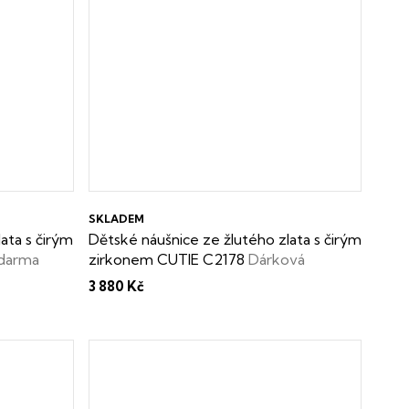
SKLADEM
ata s čirým
Dětské náušnice ze žlutého zlata s čirým
zdarma
zirkonem CUTIE C2178
Dárková
krabička zdarma
3 880 Kč