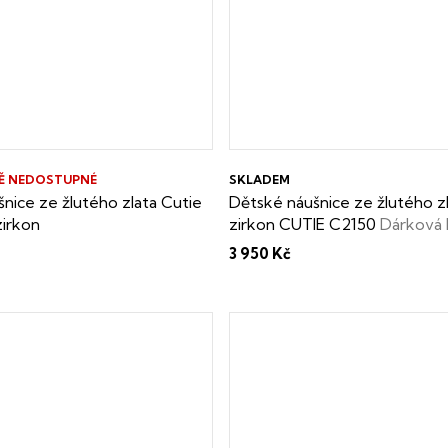
Ě NEDOSTUPNÉ
SKLADEM
nice ze žlutého zlata Cutie
Dětské náušnice ze žlutého zl
zirkon
zirkon CUTIE C2150
Dárková 
zdarma
3 950 Kč