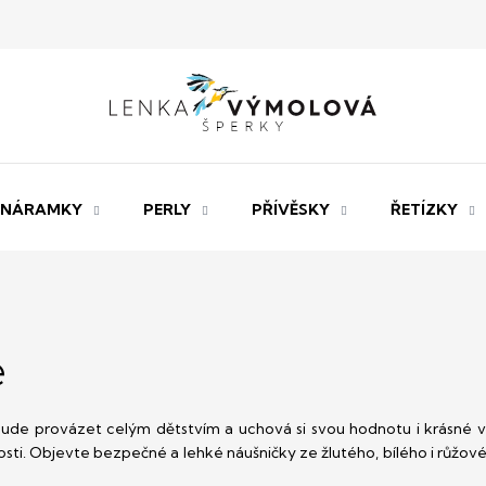
NÁRAMKY
PERLY
PŘÍVĚSKY
ŘETÍZKY
e
ji bude provázet celým dětstvím a uchová si svou hodnotu i krásné 
kosti. Objevte bezpečné a lehké náušničky ze žlutého, bílého i růžov