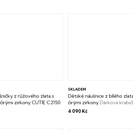
SKLADEM
ničky z růžového zlata s
Dětské náušnice z bílého zlata
 čirými zirkony CUTIE C2150
čirými zirkony
Dárková krabi
abička zdarma
4 090 Kč