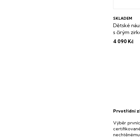
SKLADEM
Dětské náuš
s čirým zi
krabička z
4 090 Kč
Prvotřídní 
Výběr prvníc
certifikovan
nechtěnému 