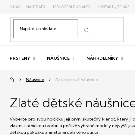
Přejít
O NÁS
NAŠE RADY
HODNOCENÍ DIAMANTŮ
KONTAKTUJTE NÁS
na
obsah
PRSTENY
NÁUŠNICE
NÁHRDELNÍKY
Domů
Náušnice
Zlaté dětské náušnice
Zlaté dětské náušnic
Vyberte pro svou holčičku její první skutečný klenot, který 
vlastní zlatnickou tvorbu a pečlivě vybrané modely nejvyšší ja
dětskou pokožku a anatomii dětského ouška.