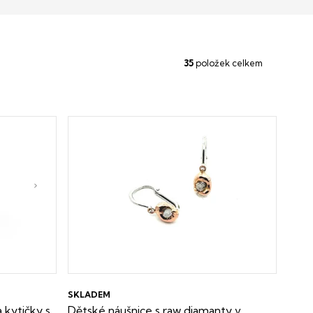
35
položek celkem
SKLADEM
 kytičky s
Dětské náušnice s raw diamanty v