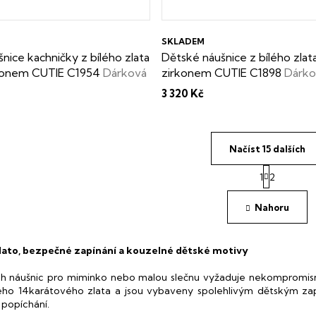
SKLADEM
nice kachničky z bílého zlata
Dětské náušnice z bílého zlat
rkonem CUTIE C1954
Dárková
zirkonem CUTIE C1898
Dárko
darma
krabička zdarma
3 320 Kč
Načíst 15 dalších
S
1
2
t
O
r
v
á
Nahoru
l
n
á
k
d
o
a
zlato, bezpečné zapínání a kouzelné dětské motivy
v
c
á
í
h náušnic pro miminko nebo malou slečnu vyžaduje nekompromisní 
n
p
í
ého 14karátového zlata a jsou vybaveny spolehlivým dětským zapí
r
popíchání.