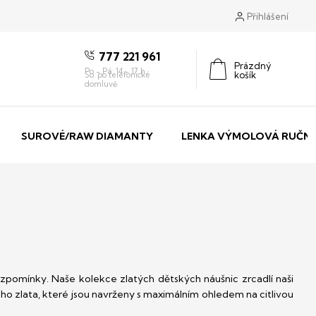
Přihlášení
777 221 961
Prázdný
košík
Nákupní
košík
SUROVÉ/RAW DIAMANTY
LENKA VÝMOLOVÁ RUČNÍ
vzpomínky. Naše kolekce zlatých dětských náušnic zrcadlí naši
ého zlata, které jsou navrženy s maximálním ohledem na citlivou