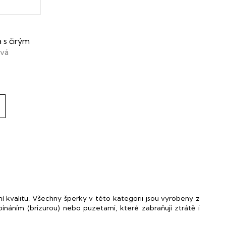
a s čirým
vá
kvalitu. Všechny šperky v této kategorii jsou vyrobeny z
náním (brizurou) nebo puzetami, které zabraňují ztrátě i