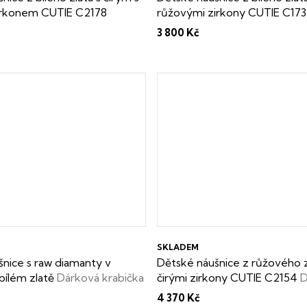
irkonem CUTIE C2178
růžovými zirkony CUTIE C17
abička zdarma
krabička zdarma
3 800 Kč
SKLADEM
nice s raw diamanty v
Dětské náušnice z růžového z
bílém zlatě
Dárková krabička
čirými zirkony CUTIE C2154
D
t o pravosti raw diamantu
krabička zdarma
4 370 Kč