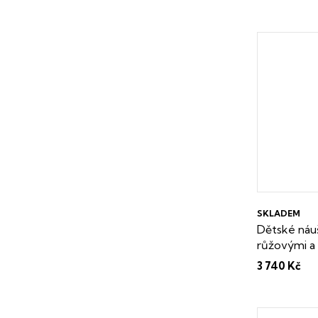
zdarma
SKLADEM
Dětské náuš
růžovými a
Dárková kr
3 740 Kč