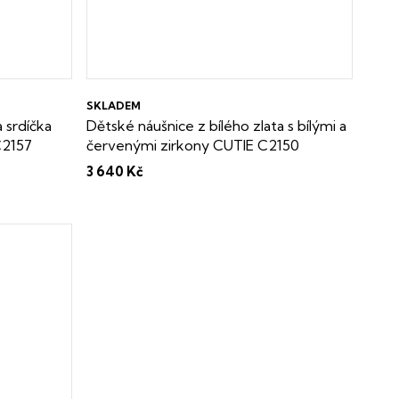
SKLADEM
a srdíčka
Dětské náušnice z bílého zlata s bílými a
C2157
červenými zirkony CUTIE C2150
Dárková krabička zdarma
3 640 Kč