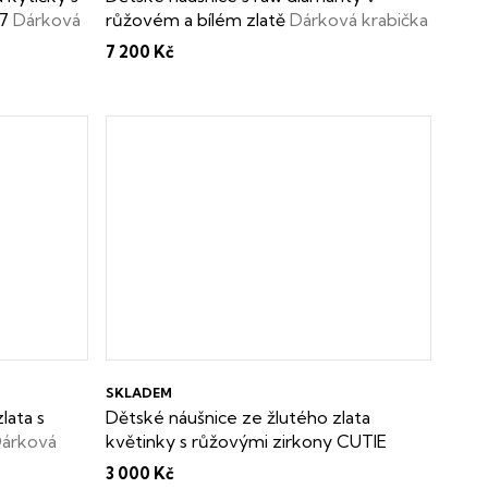
37
Dárková
růžovém a bílém zlatě
Dárková krabička
a certifikát o pravosti raw diamantu
7 200 Kč
zdarma
SKLADEM
lata s
Dětské náušnice ze žlutého zlata
árková
květinky s růžovými zirkony CUTIE
C2261
Dárková krabička zdarma
3 000 Kč