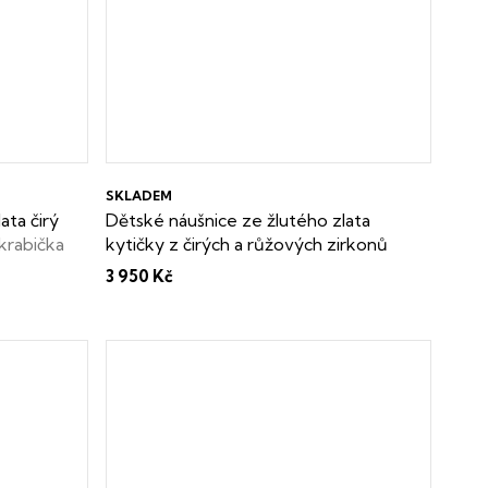
SKLADEM
ata čirý
Dětské náušnice ze žlutého zlata
krabička
kytičky z čirých a růžových zirkonů
CUTIE C2150
Dárková krabička zdarma
3 950 Kč