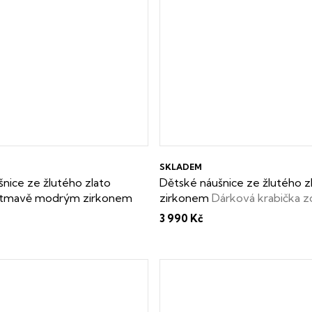
SKLADEM
nice ze žlutého zlato
Dětské náušnice ze žlutého zl
 s tmavě modrým zirkonem
zirkonem
Dárková krabička 
abička zdarma
3 990 Kč