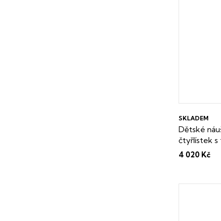
SKLADEM
Dětské náuš
čtyřlístek
Dárková kr
4 020 Kč