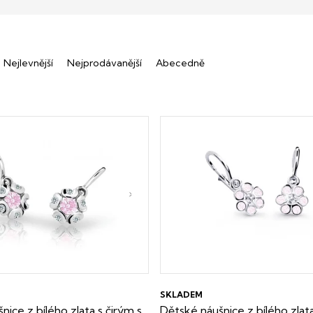
Nejlevnější
Nejprodávanější
Abecedně
SKLADEM
nice z bílého zlata s čirým s
Dětské náušnice z bílého zlata