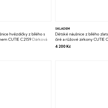
SKLADEM
nice hvězdičky z bílého s
Dětské náušnice z bílého zlat
onem CUTIE C2159
Dárková
čiré a růžové zirkony CUTIE 
darma
Dárková krabička zdarma
4 200 Kč