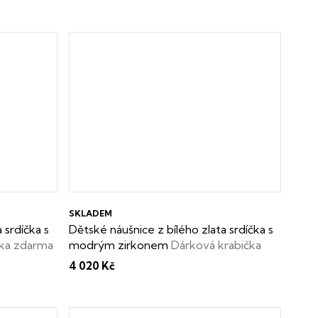
SKLADEM
 srdíčka s
Dětské náušnice z bílého zlata srdíčka s
čka zdarma
modrým zirkonem
Dárková krabička
zdarma
4 020 Kč