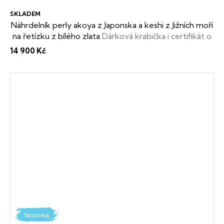
SKLADEM
Náhrdelník perly akoya z Japonska a keshi z Jižních moří
na řetízku z bílého zlata
Dárková krabička i certifikát o
pravosti perel zdarma
14 900 Kč
Novinka