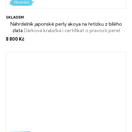
Novinka
SKLADEM
Náhrdelník japonské perly akoya na řetízku z bílého
zlata
Dárková krabička i certifikát o pravosti perel
zdarma
8 800 Kč