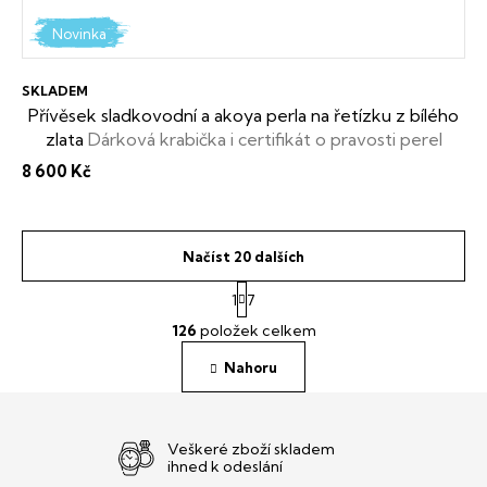
Novinka
SKLADEM
Přívěsek sladkovodní a akoya perla na řetízku z bílého
zlata
Dárková krabička i certifikát o pravosti perel
zdarma
8 600 Kč
Načíst 20 dalších
S
1
7
t
O
r
126
položek celkem
v
á
l
n
Nahoru
á
k
o
d
v
a
á
c
Veškeré zboží skladem
n
í
ihned k odeslání
í
p