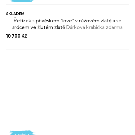
SKLADEM
Řetízek s přívěskem "love" v růžovém zlatě a se
srdcem ve žlutém zlatě
Dárková krabička zdarma
10 700 Kč