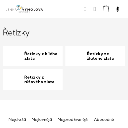
Přejít
Nákupní
na
obsah
košík
Řetízky
Řetízky z bílého
Řetízky ze
zlata
žlutého zlata
Řetízky z
růžového zlata
Ř
Nejdražší
Nejlevnější
Nejprodávanější
Abecedně
a