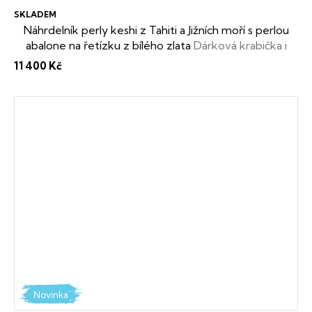
SKLADEM
Náhrdelník perly keshi z Tahiti a Jižních moří s perlou
abalone na řetízku z bílého zlata
Dárková krabička i
certifikát o pravosti perel zdarma
11 400 Kč
Novinka