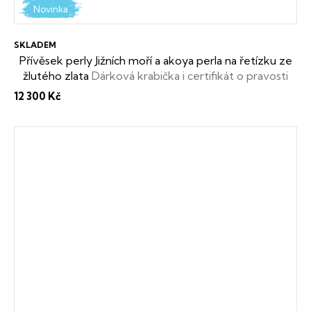
Novinka
SKLADEM
Přívěsek perly Jižních moří a akoya perla na řetízku ze
žlutého zlata
Dárková krabička i certifikát o pravosti
perel zdarma
12 300 Kč