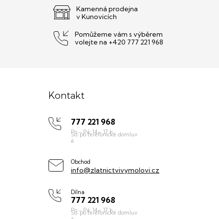
r
Kamenná prodejna
v Kunovicích
v
k
Pomůžeme vám s výběrem
y
volejte na +420 777 221 968
v
ý
p
Z
i
s
á
u
Kontakt
p
777 221 968
a
t
í
Obchod
info@zlatnictvivymolovi.cz
Dílna
777 221 968