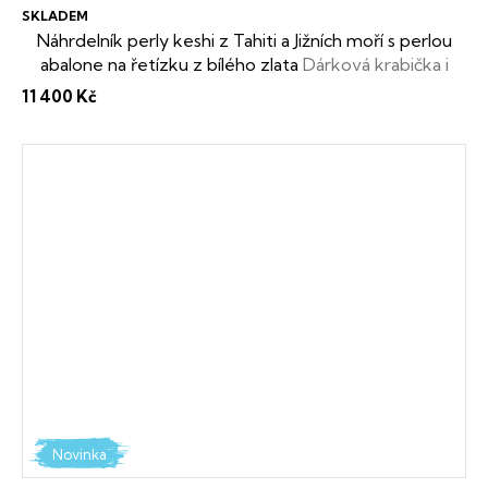
SKLADEM
Náhrdelník perly keshi z Tahiti a Jižních moří s perlou
abalone na řetízku z bílého zlata
Dárková krabička i
certifikát o pravosti perel zdarma
11 400 Kč
Novinka