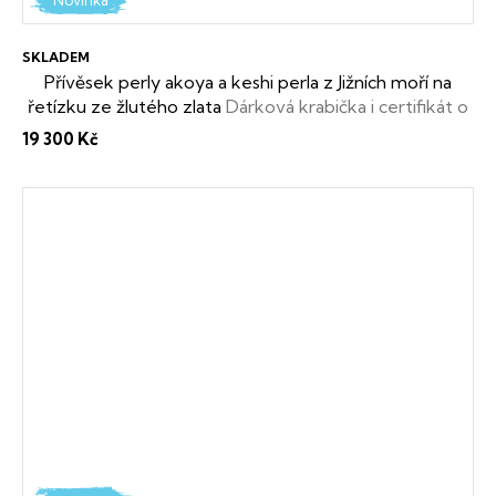
Novinka
SKLADEM
Přívěsek perly akoya a keshi perla z Jižních moří na
řetízku ze žlutého zlata
Dárková krabička i certifikát o
pravosti perel zdarma
19 300 Kč