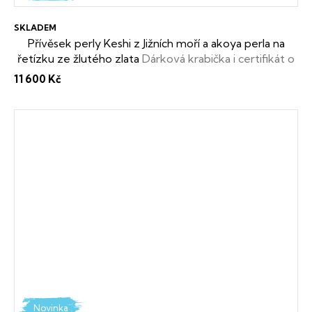
SKLADEM
Přívěsek perly Keshi z Jižních moří a akoya perla na
řetízku ze žlutého zlata
Dárková krabička i certifikát o
pravosti perel zdarma
11 600 Kč
Novinka