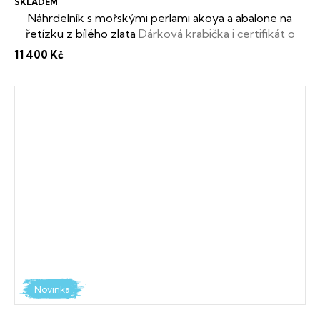
SKLADEM
Náhrdelník s mořskými perlami akoya a abalone na
řetízku z bílého zlata
Dárková krabička i certifikát o
pravosti perel zdarma
11 400 Kč
Novinka