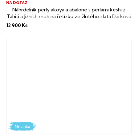
NA DOTAZ
Náhrdelník perly akoya a abalone s perlami keshi z
Tahiti a Jižních moří na řetízku ze žlutého zlata
Dárková
krabička i certifikát o pravosti perel zdarma
12 900 Kč
Novinka