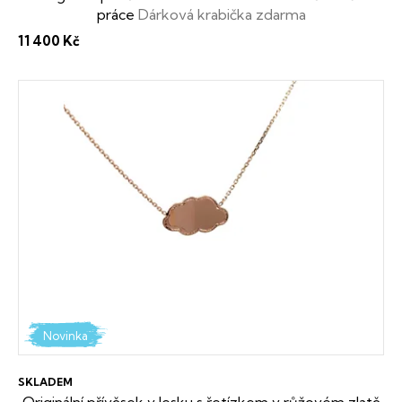
práce
Dárková krabička zdarma
11 400 Kč
Novinka
SKLADEM
Originální přívěsek v lesku s řetízkem v růžovém zlatě