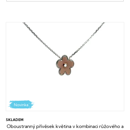
V
ý
p
i
s
p
r
o
d
Novinka
u
SKLADEM
k
Oboustranný přívěsek květina v kombinaci růžového a