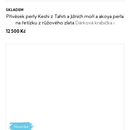
SKLADEM
Přívěsek perly Keshi z Tahiti a Jižních moří a akoya perla
na řetízku z růžového zlata
Dárková krabička i
certifikát o pravosti perel zdarma
12 500 Kč
Novinka