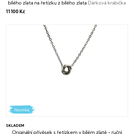
bílého zlata na řetízku z bílého zlata
Dárková krabička
t
zdarma
11 100 Kč
ů
Novinka
SKLADEM
Originální přívěsek s řetízkem v bílém zlatě - ruční