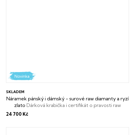
Novinka
SKLADEM
Náramek pánský i dámský - surové raw diamanty a ryzí
zlato
Dárková krabička i certifikát o pravosti raw
diamantu zdarma
24 700 Kč