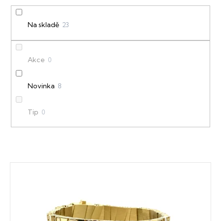
r
o
Na skladě
23
d
u
Akce
0
k
t
Novinka
8
ů
Tip
0
V
ý
p
i