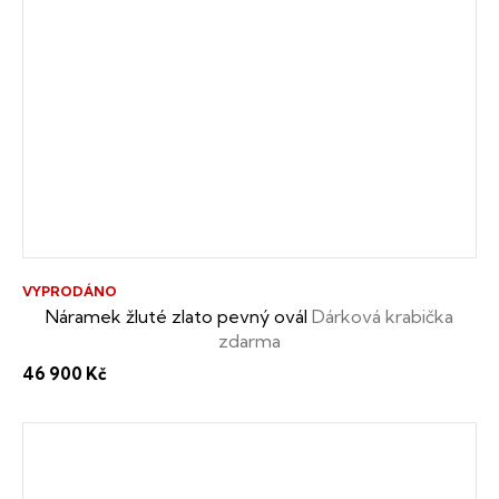
VYPRODÁNO
Náramek žluté zlato pevný ovál
Dárková krabička
zdarma
46 900 Kč