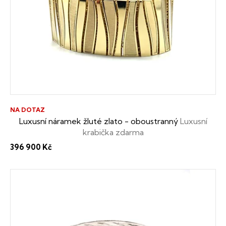
s
p
r
o
d
u
NA DOTAZ
k
Luxusní náramek žluté zlato - oboustranný
Luxusní
krabička zdarma
t
396 900 Kč
ů