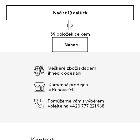
Načíst 19 dalších
S
1
2
t
O
r
39
položek celkem
v
á
l
n
Nahoru
á
k
o
d
v
a
á
c
Veškeré zboží skladem
n
í
ihned k odeslání
í
p
r
Kamenná prodejna
v Kunovicích
v
k
Pomůžeme vám s výběrem
y
volejte na +420 777 221 968
v
ý
p
Z
i
s
á
u
Kontakt