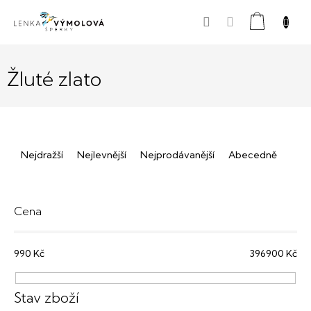
Přejít
Nákupní
na
obsah
košík
Žluté zlato
Ř
Nejdražší
Nejlevnější
Nejprodávanější
Abecedně
a
z
e
Cena
n
990
Kč
396900
Kč
í
p