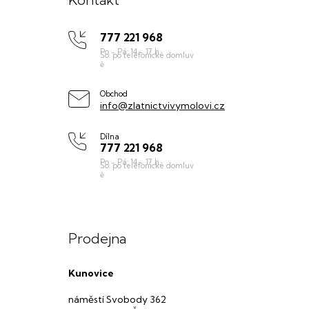
p
777 221 968
a
t
í
Obchod
info@zlatnictvivymolovi.cz
Dílna
777 221 968
Prodejna
Kunovice
náměstí Svobody 362