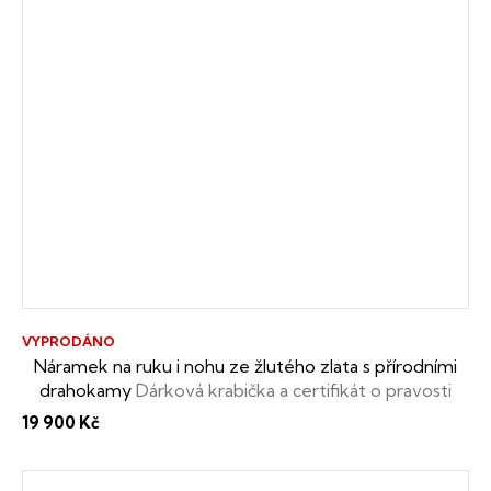
VYPRODÁNO
Náramek na ruku i nohu ze žlutého zlata s přírodními
drahokamy
Dárková krabička a certifikát o pravosti
drahokamů zdarma
19 900 Kč