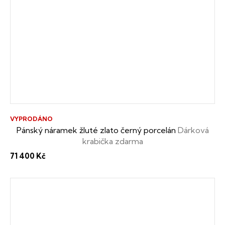
VYPRODÁNO
Pánský náramek žluté zlato černý porcelán
Dárková
krabička zdarma
71 400 Kč