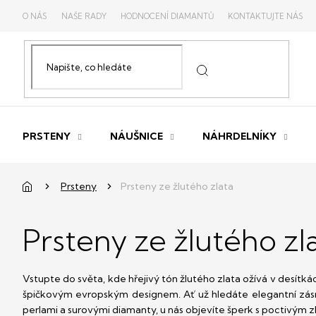
Přejít
O NÁS
NAŠE RADY
HODNOCENÍ DIAMANTŮ
KONTAKTUJTE NÁS
na
obsah
PRSTENY
NÁUŠNICE
NÁHRDELNÍKY
Domů
Prsteny
Prsteny ze žlutého zlata
Prsteny ze žlutého zl
Vstupte do světa, kde hřejivý tón žlutého zlata ožívá v desítk
špičkovým evropským designem. Ať už hledáte elegantní zásnu
perlami a surovými diamanty, u nás objevíte šperk s poctivým 