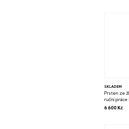
SKLADEM
Prsten ze ž
ruční práce 
zdarma
6 600 Kč