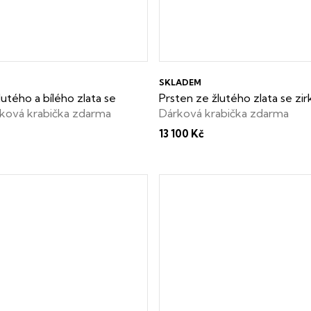
SKLADEM
lutého a bílého zlata se
Prsten ze žlutého zlata se zi
ková krabička zdarma
Dárková krabička zdarma
13 100 Kč