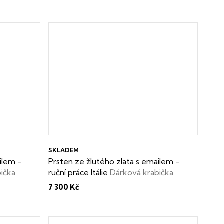
SKLADEM
ilem -
Prsten ze žlutého zlata s emailem -
ička
ruční práce Itálie
Dárková krabička
zdarma
7 300 Kč