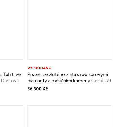
VYPRODÁNO
z Tahiti ve
Prsten ze žlutého zlata s raw surovými
k
Dárková
diamanty a měsíčními kameny
Certifikát
 keshi
o pravosti raw diamantů, měsíčních
36 500 Kč
kamenů i dárková krabička zdarma