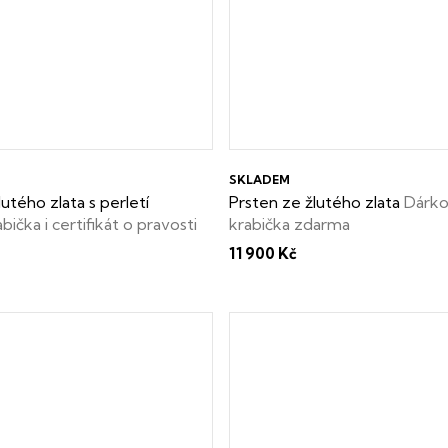
SKLADEM
utého zlata s perletí
Prsten ze žlutého zlata
Dárk
ička i certifikát o pravosti
krabička zdarma
rma
11 900 Kč