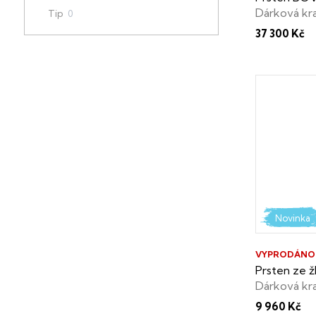
e
k
u
Dárková kr
Tip
0
l
t
37 300 Kč
k
ů
t
ů
Novinka
VYPRODÁNO
Prsten ze ž
Dárková kr
9 960 Kč