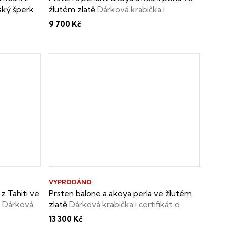
rský šperk
žlutém zlatě
Dárková krabička i
o pravosti
certifikát o pravosti perel zdarma
9 700 Kč
VYPRODÁNO
z Tahiti ve
Prsten balone a akoya perla ve žlutém
k
Dárková
zlatě
Dárková krabička i certifikát o
i fancy
pravosti perel zdarma.
13 300 Kč