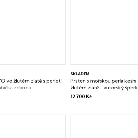
SKLADEM
 ve žlutém zlatě s perletí
Prsten s mořskou perla keshi 
abička zdarma
žlutém zlatě - autorský šper
krabička i certifikát o pravosti
12 700 Kč
perly zdarma