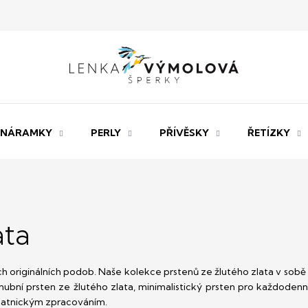
NÁRAMKY
PERLY
PŘÍVĚSKY
ŘETÍZKY
ata
ách originálních podob. Naše kolekce prstenů ze žlutého zlata v so
bní prsten ze žlutého zlata, minimalistický prsten pro každoden
zlatnickým zpracováním.