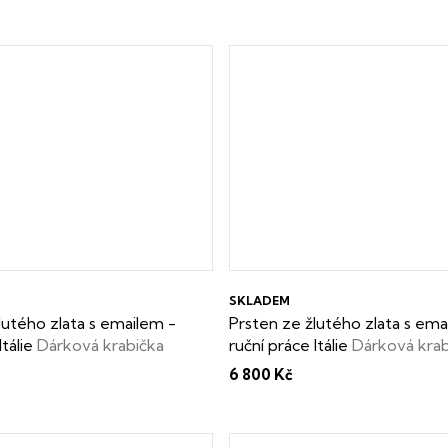
keshi perly zdarma.
SKLADEM
lutého zlata s emailem -
Prsten ze žlutého zlata s ema
Itálie
Dárková krabička
ruční práce Itálie
Dárková krab
zdarma
6 800 Kč