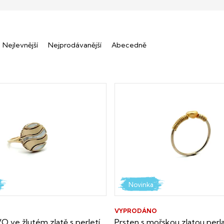
Nejlevnější
Nejprodávanější
Abecedně
Novinka
VYPRODÁNO
 ve žlutém zlatě s perletí
Prsten s mořskou zlatou perla