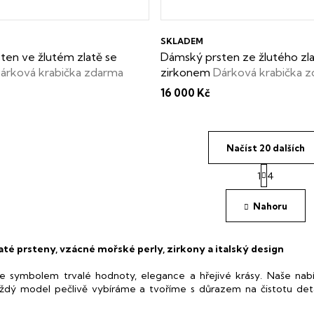
SKLADEM
ten ve žlutém zlatě se
Dámský prsten ze žlutého zla
árková krabička zdarma
zirkonem
Dárková krabička 
16 000 Kč
Načíst 20 dalších
S
1
4
t
O
r
v
á
Nahoru
l
n
á
k
d
o
a
té prsteny, vzácné mořské perly, zirkony a italský design
v
c
á
í
 je symbolem trvalé hodnoty, elegance a hřejivé krásy. Naše nab
n
p
í
ždý model pečlivě vybíráme a tvoříme s důrazem na čistotu detail
r