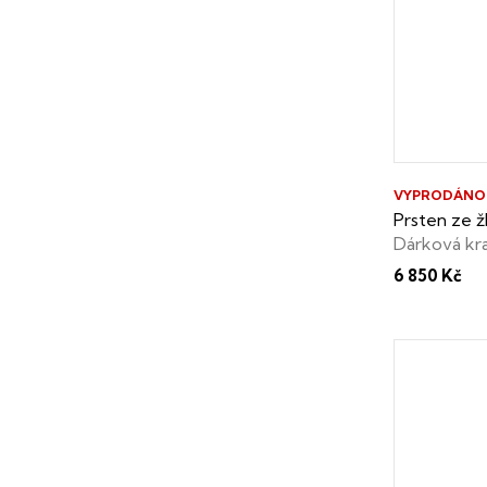
VYPRODÁNO
Prsten ze žl
Dárková krab
perleti zda
6 850 Kč