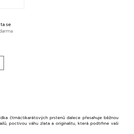
ta se
zdarma
ídka čtrnáctikarátových prstenů dalece přesahuje běžnou
ů, poctivou váhu zlata a originalitu, která podtrhne vaši