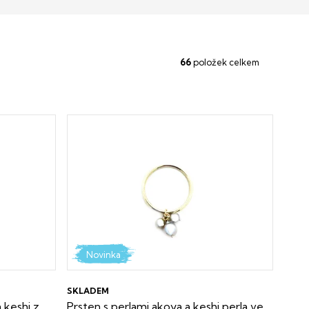
66
položek celkem
Novinka
SKLADEM
 keshi z
Prsten s perlami akoya a keshi perla ve