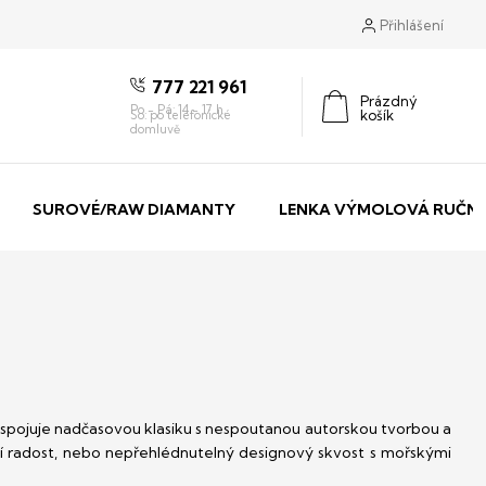
Přihlášení
777 221 961
Prázdný
košík
Nákupní
košík
SUROVÉ/RAW DIAMANTY
LENKA VÝMOLOVÁ RUČNÍ
bě spojuje nadčasovou klasiku s nespoutanou autorskou tvorbou a
ní radost, nebo nepřehlédnutelný designový skvost s mořskými