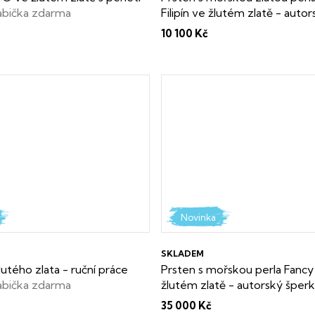
abička zdarma
Filipín ve žlutém zlatě - auto
Dárková krabička i certifikát 
10 100 Kč
keshi perly zdarma.
Novinka
SKLADEM
lutého zlata - ruční práce
Prsten s mořskou perla Fancy 
abička zdarma
žlutém zlatě - autorský šper
krabička i certifikát o pravost
35 000 Kč