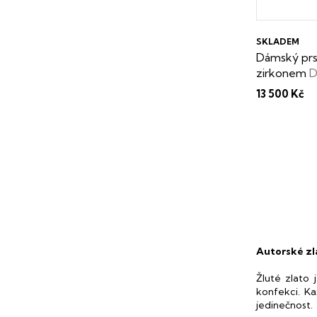
SKLADEM
Dámský prs
zirkonem
D
13 500 Kč
Autorské zla
Žluté zlato
konfekci. Ka
jedinečnost.