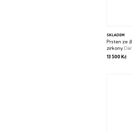
SKLADEM
Prsten ze ž
zirkony
Dár
13 500 Kč