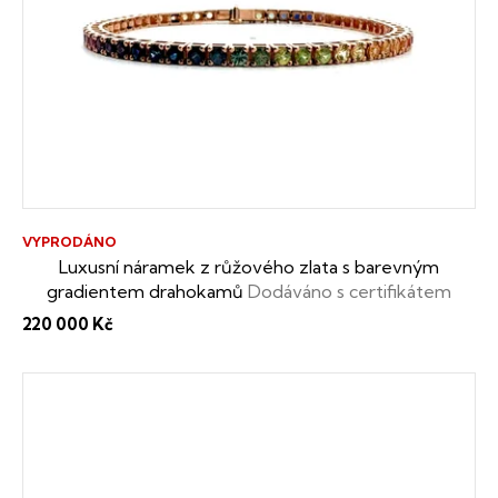
s
p
r
o
d
u
VYPRODÁNO
k
Luxusní náramek z růžového zlata s barevným
gradientem drahokamů
Dodáváno s certifikátem
t
pravosti drahokamů a s dárkovou krabičkou zdarma
220 000 Kč
ů