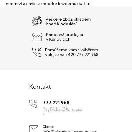
d
neomrzí a navíc se hodí ke každému outfitu.
a
c
Veškeré zboží skladem
í
ihned k odeslání
p
r
Kamenná prodejna
v
v Kunovicích
k
y
Pomůžeme vám s výběrem
v
volejte na +420 777 221 968
ý
p
i
Z
s
u
á
Kontakt
p
777 221 968
a
t
í
Obchod
info@zlatnictvivymolovi.cz