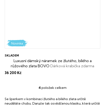
Novinka
SKLADEM
Luxusní dámský náramek ze žlutého, bílého a
růžového zlata BOVO
Dárková krabička zdarma
36 200 Kč
4
položek celkem
O
v
l
Se šperkem v kombinaci žlutého a bílého zlata určitě
á
neuděláte chybu. Darujte tak osvědčenou klasiku, která určitě