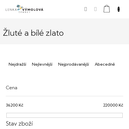
Přejít
Nákupní
na
obsah
košík
Žluté a bílé zlato
Ř
Nejdražší
Nejlevnější
Nejprodávanější
Abecedně
a
z
e
Cena
n
36200
Kč
220000
Kč
í
p