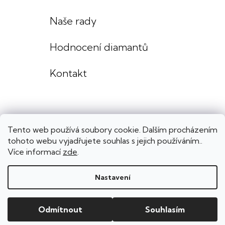
Naše rady
Hodnocení diamantů
Kontakt
Tento web používá soubory cookie. Dalším procházením
tohoto webu vyjadřujete souhlas s jejich používáním..
Více informací
zde
.
Nastavení
Copyright 2026
Lenka Výmolová šperky
. Všechna práva vyhrazena.
Upravit nastavení cookies
Grafický návrh
KošnarDesign
| Nakódoval
Pavel Skuček
Odmítnout
Souhlasím
Shoptet