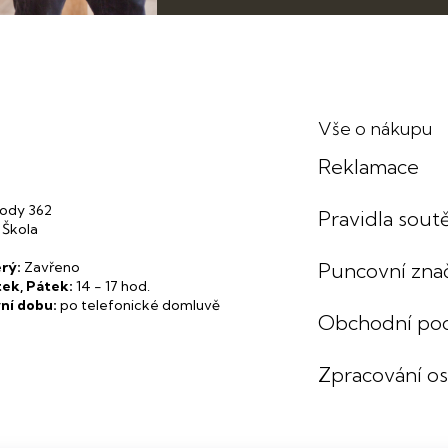
Vše o nákupu
Reklamace
ody 362
Pravidla soutě
 Škola
rý:
Zavřeno
Puncovní zna
tek, Pátek:
14 - 17 hod.
ní dobu:
po telefonické domluvě
Obchodní po
Zpracování o