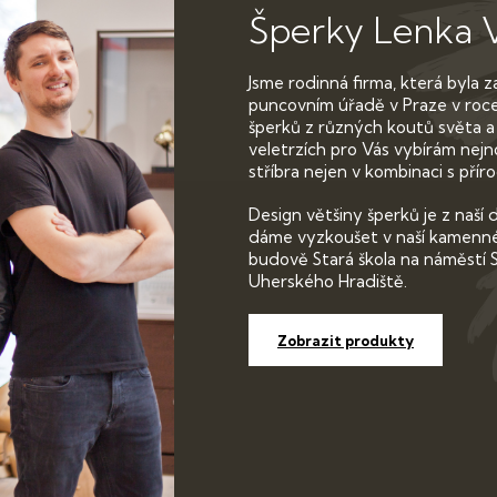
Šperky
Lenka 
Jsme rodinná firma, která byla 
puncovním úřadě v Praze v roce
šperků z různých koutů světa a
veletrzích pro Vás vybírám nejno
stříbra nejen v kombinaci s pří
Design většiny šperků je z naší 
dáme vyzkoušet v naší kamenné 
budově Stará škola na náměstí 
Uherského Hradiště.
Zobrazit produkty