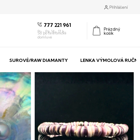
Přihlášení
777 221 961
Prázdný
košík
Nákupní
košík
SUROVÉ/RAW DIAMANTY
LENKA VÝMOLOVÁ RUČNÍ