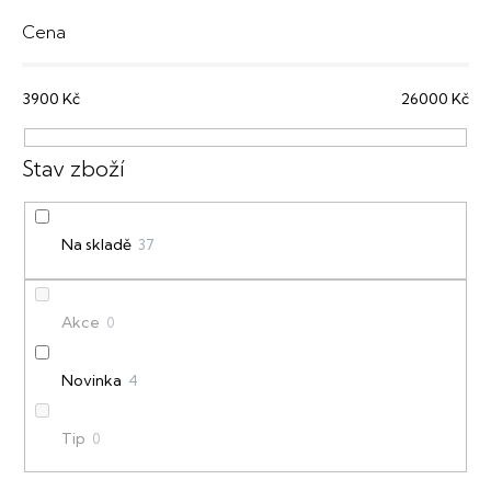
z
e
Cena
n
3900
Kč
26000
Kč
í
p
r
o
Na skladě
37
d
u
Akce
0
k
t
Novinka
4
ů
Tip
0