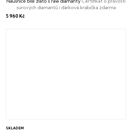
Náušnice bílé zlato s raw diamanty
Certifikát o pravosti
surových diamantů i dárková krabička zdarma
5 960 Kč
SKLADEM