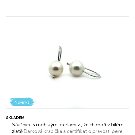
V
ý
p
i
s
p
r
o
d
Novinka
u
SKLADEM
k
Náušnice s mořskými perlami z Jižních moří v bílém
zlatě
Dárková krabička a certifikát o pravosti perel
t