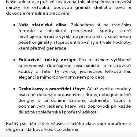
Naše kolekce je pečlivě sestavena tak, aby splňovala nejvyšší
v
nároky na estetiku, poctivou gramáž drahého kovu a
k
dokonalé řemeslné zpracování.
y
v
Naše zlatnická dílna:
Zakládáme si na tradičním
ý
řemesle a absolutní preciznosti. Šperky, které
p
navrhujeme a ručně vyrábíme přímo u nás, v sobě nesou
i
pečeť originality, stoprocentní kvality a trvalé hodnoty,
s
která přetrvá generace.
u
Exkluzivní italský design:
Pro milovnice vytříbené
rafinovanosti doplňujeme naši nabídku o mistrovské
kousky z Itálie. Ty vynikají jedinečnou lehkostí linií,
elegancí a mimořádným smyslem pro detail.
Drahokamy a prvotřídní třpyt:
Ať už zvolíte modely
osázené dokonale broušenými zirkony, nebo jedinečné
designy s přírodními kameny, získáváte šperk s
podmanivým leskem, který vás doprovodí při každé
důležité společenské i profesní události.
Každý pár dámských náušnic z bílého zlata vám doručíme v
elegantní dárkové krabičce zdarma.