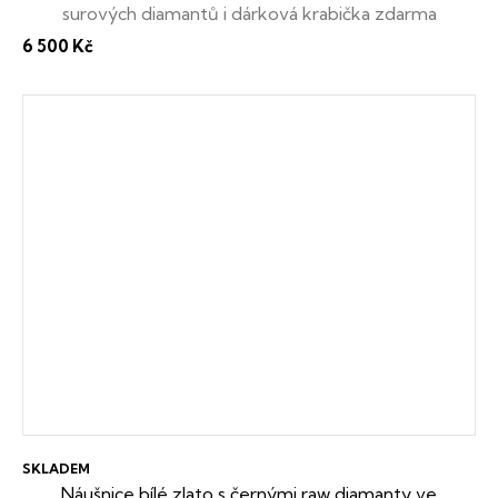
surových diamantů i dárková krabička zdarma
6 500 Kč
SKLADEM
Náušnice bílé zlato s černými raw diamanty ve