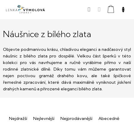
Přejít
Nákupní
na
obsah
košík
Náušnice z bílého zlata
Objevte podmanivou krásu, chladivou eleganci a nadčasový styl
náušnic z bílého zlata pro dospělé. Velkou část šperků v této
kolekci pro vás navrhujeme a ručně vyrábíme přímo v naší
rodinné zlatnické dílně. Díky tomu vám můžeme garantovat
nejen poctivou gramáž drahého kovu, ale také špičkové
řemeslné zpracování, které dává maximálně vyniknout jiskření
drahých kamenů a přirozené eleganci bílého zlata.
Ř
Nejdražší
Nejlevnější
Nejprodávanější
Abecedně
a