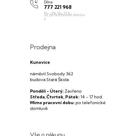
Dílna
777 221 968
Prodejna
Kunovice
náměstí Svobody 362
budova Stará Škola
Pondělí - Úterý:
Zavřeno
Středa, Čtvrtek, Pátek:
14 - 17 hod.
Mimo pracovní dobu:
po telefonické
domluvě
Vše o nákupu