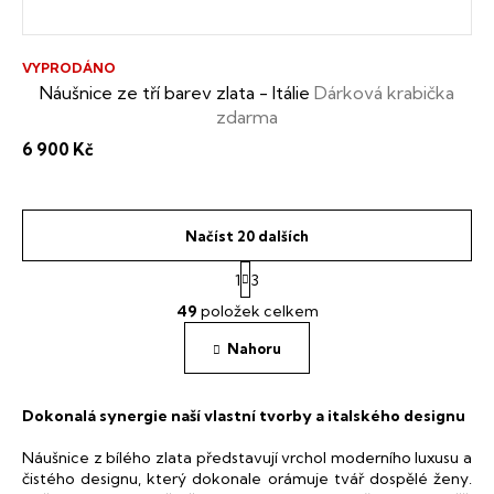
VYPRODÁNO
Náušnice ze tří barev zlata - Itálie
Dárková krabička
zdarma
6 900 Kč
Načíst 20 dalších
S
1
3
t
O
r
49
položek celkem
v
á
l
n
Nahoru
á
k
o
d
v
a
Dokonalá synergie naší vlastní tvorby a italského designu
á
c
n
í
í
Náušnice z bílého zlata představují vrchol moderního luxusu a
p
čistého designu, který dokonale orámuje tvář dospělé ženy.
r