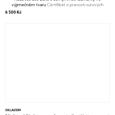
výjimečném tvaru
Certifikát o pravosti surových
diamantů i dárková krabička zdarma
6 500 Kč
SKLADEM