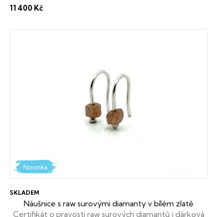
zdarma
11 400 Kč
ů
Novinka
SKLADEM
Náušnice s raw surovými diamanty v bílém zlatě
Certifikát o pravosti raw surových diamantů i dárková