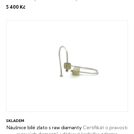
krabička zdarma
5 400 Kč
SKLADEM
Náušnice bílé zlato s raw diamanty
Certifikát o pravosti
surových diamantů i dárková krabička zdarma