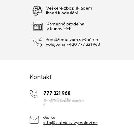
Veškeré zboží skladem
ihned k odeslání
Kamenná prodejna
v Kunovicích
Pomůžeme vám s výběrem
volejte na +420 777 221 968
Z
á
Kontakt
p
777 221 968
a
t
í
Obchod
info@zlatnictvivymolovi.cz