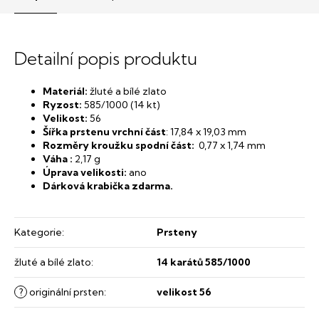
Detailní popis produktu
Materiál:
žluté a bílé zlato
Ryzost:
585/1000 (14 kt)
Velikost:
56
Šířka prstenu vrchní část
: 17,84 x 19,03 mm
Rozměry kroužku spodní část:
0,77 x 1,74 mm
Váha :
2,17 g
Úprava velikosti:
ano
Dárková krabička zdarma.
Kategorie
:
Prsteny
žluté a bílé zlato
:
14 karátů 585/1000
?
originální prsten
:
velikost 56