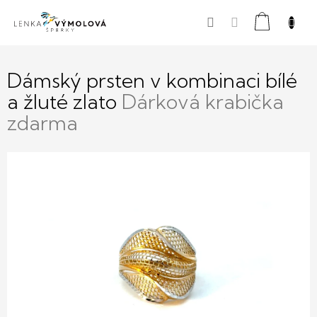
Přejít
Nákupní
na
obsah
košík
Dámský prsten v kombinaci bílé
a žluté zlato
Dárková krabička
zdarma