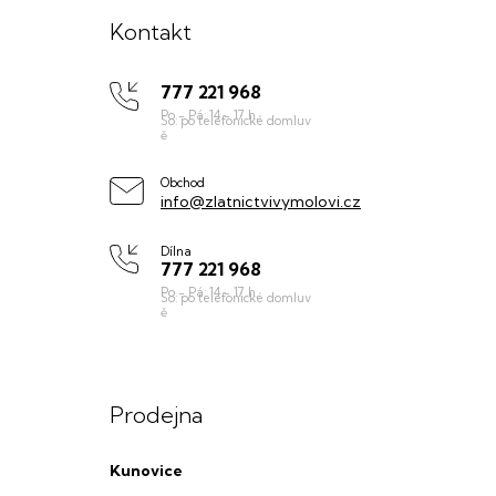
á
Kontakt
p
777 221 968
a
t
í
Obchod
info@zlatnictvivymolovi.cz
Dílna
777 221 968
Prodejna
Kunovice