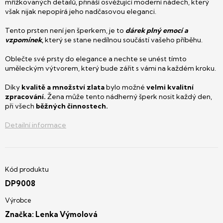
mřížkovaných detailů, přináší osvěžující moderní nádech, který
však nijak nepopírá jeho nadčasovou eleganci.
Tento prsten není jen šperkem, je to
dárek plný emocí a
vzpomínek
,
který se stane nedílnou součástí vašeho příběhu.
Oblečte své prsty do elegance a nechte se unést tímto
uměleckým výtvorem, který bude zářit s vámi na každém kroku.
Díky
kvalitě a množství zlata
bylo možné
velmi kvalitní
zpracování.
Žena může tento nádherný šperk nosit každý den,
při všech
běžných činnostech.
Detailní informace
DP9008
Značka:
Lenka Výmolová