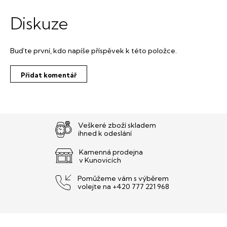
Diskuze
Buďte první, kdo napíše příspěvek k této položce.
Přidat komentář
Veškeré zboží skladem
ihned k odeslání
Kamenná prodejna
v Kunovicích
Pomůžeme vám s výběrem
volejte na +420 777 221 968
Z