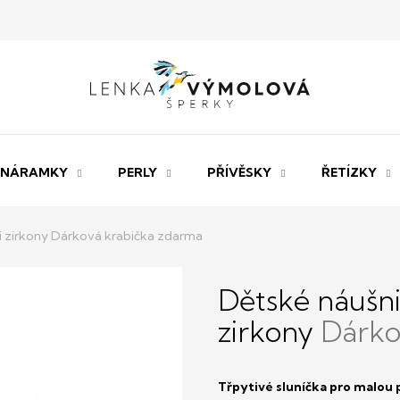
NÁRAMKY
PERLY
PŘÍVĚSKY
ŘETÍZKY
i zirkony
Dárková krabička zdarma
Dětské náušnic
zirkony
Dárko
Třpytivé sluníčka pro malou