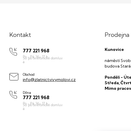
Z
á
p
Kontakt
Prodejna
a
t
Kunovice
777 221 968
í
náměstí Svob
budova Stará
Obchod
Pondělí - Úte
info@zlatnictvivymolovi.cz
Středa, Čtvr
Mimo pracov
Dílna
777 221 968