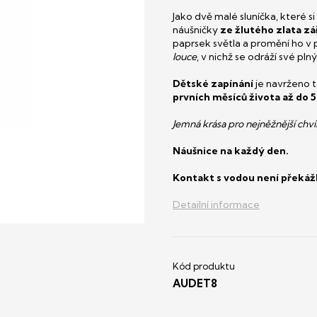
Jako dvě malé sluníčka, které 
náušničky
ze žlutého zlata zá
paprsek světla a promění ho v
louce
, v nichž se odráží své pl
Dětské zapínání
je navrženo t
prvních měsíců života až do 5 
Jemná krása pro nejněžnější chví
Náušnice na každý den.
Kontakt s vodou není překáž
Detailní informace
AUDET8