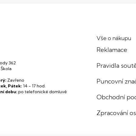
Vše o nákupu
Reklamace
ody 362
Pravidla soutě
 Škola
rý:
Zavřeno
Puncovní zna
tek, Pátek:
14 - 17 hod.
ní dobu:
po telefonické domluvě
Obchodní po
Zpracování o