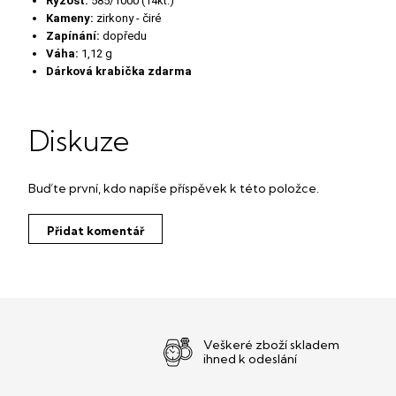
Ryzost:
585/1000 (14kt.)
Kameny:
zirkony - čiré
Zapínání:
dopředu
Váha:
1,12 g
Dárková krabička zdarma
Diskuze
Buďte první, kdo napíše příspěvek k této položce.
Přidat komentář
Veškeré zboží skladem
ihned k odeslání