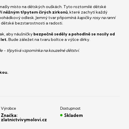
si našly místo na dětských ouškách. Tyto roztomilé dětské
ří něžným třpytem čirých zirkonů
, které zachytí každý
 pohádkový odlesk. Jemný tvar připomíná
kapičky rosy na ranní
ný dětské bezstarostnosti a radosti.
ak, aby náušničky
bezpečně seděly a pohodlně se nosily od
let.
Bude záležet na tvaru boltce a výšce dírky.
le - třpytivá vzpomínka na kouzelné dětství.
kou.
Značka:
Skladem
zlatnictvivymolovi.cz