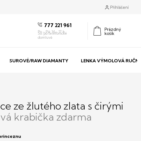
Přihlášení
777 221 961
Prázdný
košík
Nákupní
košík
SUROVÉ/RAW DIAMANTY
LENKA VÝMOLOVÁ RUČNÍ
e ze žlutého zlata s čirými
vá krabička zdarma
 princeznu