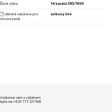
Žluté zlato
:
14 karátů 585/1000
?
dětské náušnice pro
zirkony čiré
novorozeně
:
můžeme vám s výběrem
lejte na +420 777 221 968