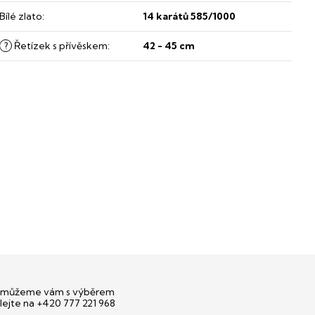
Bílé zlato
:
14 karátů 585/1000
?
Řetízek s přívěskem
:
42 - 45 cm
můžeme vám s výběrem
lejte na +420 777 221 968