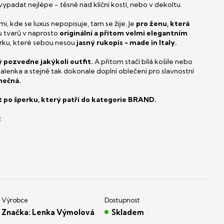
ypadat nejlépe - těsně nad klíční kostí, nebo v dekoltu.
i, kde se luxus nepopisuje, tam se žije. Je
pro ženu, která
u tvarů v naprosto
originální a přitom velmi elegantním
rku, které sebou nesou
jasný rukopis - made in Italy.
ý pozvedne jakýkoli outfit.
A přitom stačí bílá košile nebo
lenka a stejně tak dokonale doplní oblečení pro slavnostní
mečná.
 po šperku, který
patří do kategorie BRAND.
.
Značka:
Lenka Výmolová
Skladem