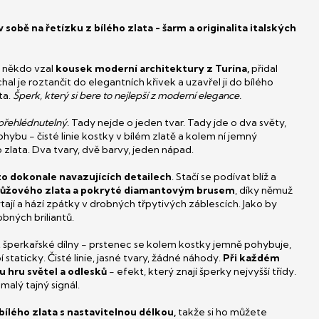
sobě na řetízku z bílého zlata - šarm a originalita italských
y někdo vzal
kousek moderní architektury z Turína,
přidal
hal je roztančit do elegantních křivek a uzavřel ji do bílého
ta.
Šperk, který si bere to nejlepší z moderní elegance.
epřehlédnutelný.
Tady nejde o jeden tvar. Tady jde o dva světy,
hybu - čisté linie kostky v bílém zlatě a kolem ní jemný
zlata. Dva tvary, dvě barvy, jeden nápad.
to dokonale navazujících detailech
. Stačí se podívat blíž a
 růžového zlata a pokryté diamantovým brusem
, díky němuž
ytají a hází zpátky v drobných třpytivých záblescích. Jako by
bných briliantů.
t šperkařské dílny - prstenec se kolem kostky jemně pohybuje,
staticky. Čisté linie, jasné tvary, žádné náhody.
Při každém
 hru světel a odlesků
- efekt, který znají šperky nejvyšší třídy.
malý tajný signál.
bílého zlata s nastavitelnou délkou,
takže si ho můžete