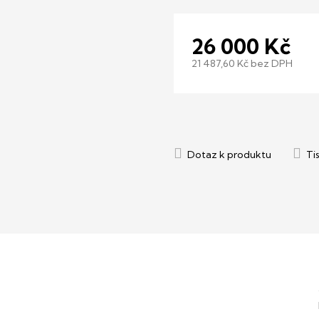
26 000 Kč
21 487,60 Kč bez DPH
Měrná
cena: