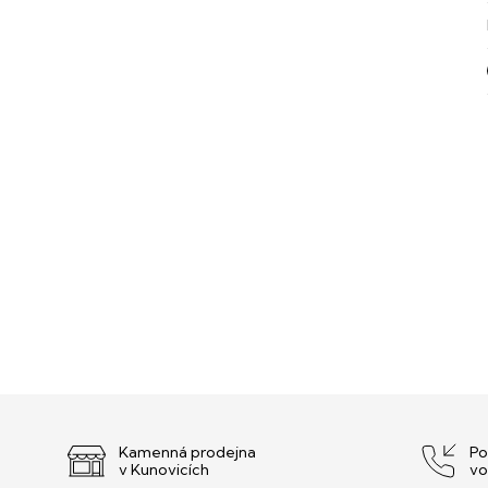
Kamenná prodejna
Po
v Kunovicích
vo