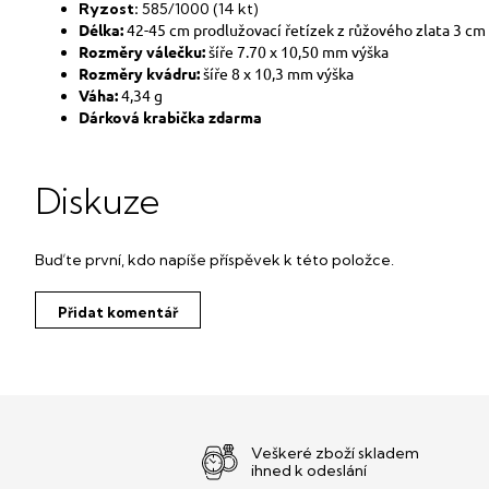
Ryzost:
585/1000 (14 kt)
Délka:
42-45 cm prodlužovací řetízek z růžového zlata 3 cm
Rozměry válečku:
šíře 7.70 x 10,50 mm výška
Rozměry kvádru:
šíře 8 x 10,3 mm výška
Váha:
4,34 g
Dárková krabička zdarma
Diskuze
Buďte první, kdo napíše příspěvek k této položce.
Přidat komentář
Veškeré zboží skladem
ihned k odeslání