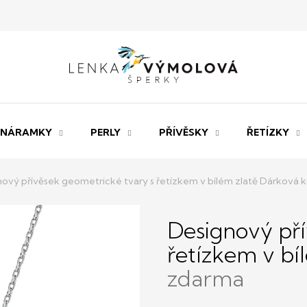
NÁRAMKY
PERLY
PŘÍVĚSKY
ŘETÍZKY
ový přívěsek geometrické tvary s řetízkem v bílém zlatě
Dárková k
Designový pří
řetízkem v bí
zdarma