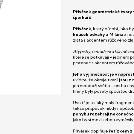
Přívěsek geometrické tvary v 
šperkařů
Přívěsek
, který působí, jako b
kousek odvahy z Milána
a nec
zlata s akcentem růžového zla
Atypický, netradiční a hlavně n
které se potkávají v jediném po
prstenec s akcentem růžového 
Jeho výjimečnost je v napros
uvidíte, že okraje tvarů
jsou z
jen neodráží světlo - oni ho ch
hrany byly posety spoustou dro
Uvnitř je to jaký malý fragmen
takže příspěvek nikdy nepůsobí 
pohybu rozehrají nekonečnou
Jako by si mezi sebou vyměnily 
Přívěsek doplňuje
řetízkem z 