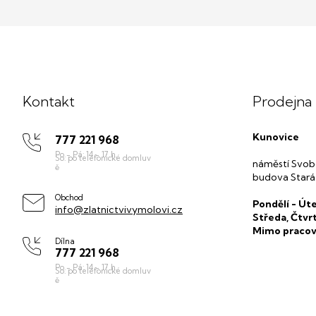
Z
á
p
Kontakt
Prodejna
a
t
Kunovice
777 221 968
í
náměstí Svob
budova Stará
Obchod
Pondělí - Úte
info@zlatnictvivymolovi.cz
Středa, Čtvr
Mimo pracov
Dílna
777 221 968