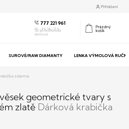
Přihlášení
777 221 961
Prázdný
košík
Nákupní
košík
SUROVÉ/RAW DIAMANTY
LENKA VÝMOLOVÁ RUČNÍ
rabička zdarma
věsek geometrické tvary s
lém zlatě
Dárková krabička