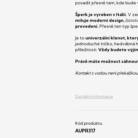
posadit přesně tam, kde bude v
Šperk je vyroben v Itálii.
V zem
miluje moderní design,
čistot
provedení.
Přesně ten typ špe
Je to
univerzální klenot, kter
jednoduché tričko, hedvábná ha
příležitosti.
Vždy budete výji
Právě máte možnost sáhnout
Kontakt s vodou není překážkou
Detailní informace
AUPR317