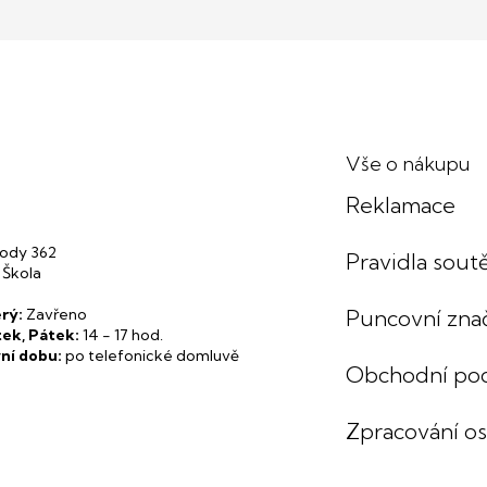
Vše o nákupu
Reklamace
ody 362
Pravidla soutě
 Škola
rý:
Zavřeno
Puncovní zna
tek, Pátek:
14 - 17 hod.
ní dobu:
po telefonické domluvě
Obchodní po
Zpracování o