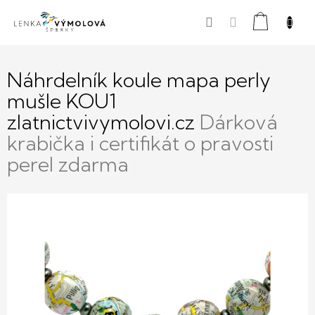
Přejít
Nákupní
na
obsah
košík
Náhrdelník koule mapa perly
mušle KOU1
zlatnictvivymolovi.cz
Dárková
krabička i certifikát o pravosti
perel zdarma