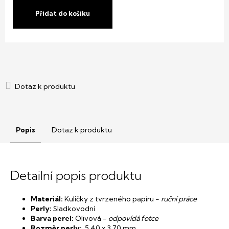
cena:
Přidat do košíku
Popis
Dotaz k produktu
Detailní popis produktu
Materiál:
Kuličky z tvrzeného papíru -
ruční práce
Perly:
Sladkovodní
Barva perel:
Olivová -
odpovídá fotce
Rozměr perly:
5,40 x 3,70 mm