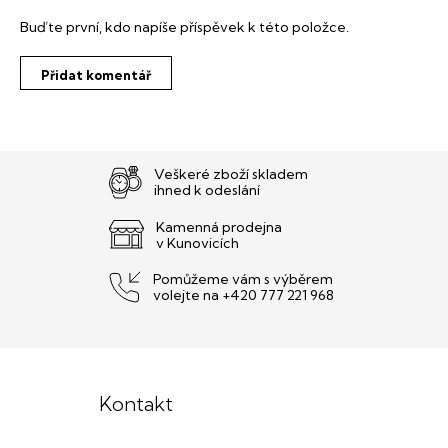
Buďte první, kdo napíše příspěvek k této položce.
Přidat komentář
Veškeré zboží skladem
ihned k odeslání
Kamenná prodejna
v Kunovicích
Pomůžeme vám s výběrem
volejte na +420 777 221 968
Z
á
Kontakt
p