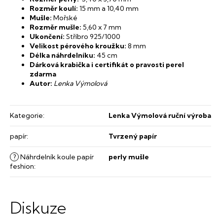
Rozměr koulí:
15 mm a 10,40 mm
Mušle:
Mořské
Rozměr mušle:
5,60 x 7 mm
Ukončení:
Stříbro 925/1000
Velikost pérového kroužku:
8 mm
Délka náhrdelníku:
45 cm
Dárková krabička i certifikát o pravosti perel
zdarma
Autor:
Lenka Výmolová
Kategorie
:
Lenka Výmolová ruční výroba
papír
:
Tvrzený papír
?
Náhrdelník koule papír
perly mušle
feshion
:
Diskuze