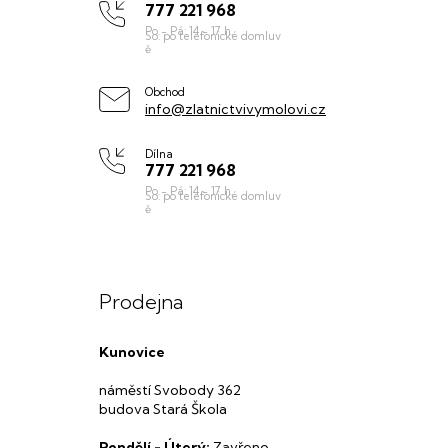
777 221 968
a
t
í
Obchod
info@zlatnictvivymolovi.cz
Dílna
777 221 968
Prodejna
Kunovice
náměstí Svobody 362
budova Stará Škola
Pondělí - Úterý:
Zavřeno