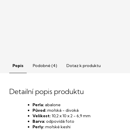
Popis
Podobné (4)
Dotaz k produktu
Detailní popis produktu
Perla:
abalone
Původ:
mořská - divoká
Velikost:
10,2 x 10 x 2 - 6,9 mm
Barva:
odpovídá foto
Perly:
mořské keshi