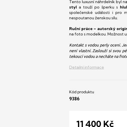
Tento luxusní náhrdelník byl 
styl
a touží po šperku s
hlu
společenské události i pro
nespoutanou ženskou sílu.
Ruční práce – autorský orig
na foto s modelkou. Možnost u
Kontakt s vodou perly ocení. Je
není vlastní. Zaslouží si svou p
tekoucí vodou a necháte na froté
Detailní informace
9386
11 400 Kč