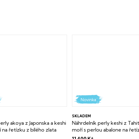
Novinka
SKLADEM
erly akoya z Japonska a keshi
Náhrdelník perly keshi z Tahiti
í na řetízku z bílého zlata
moří s perlou abalone na řetí
čka i certifikát o pravosti
zlata
Dárková krabička i certif
11 400 Kč