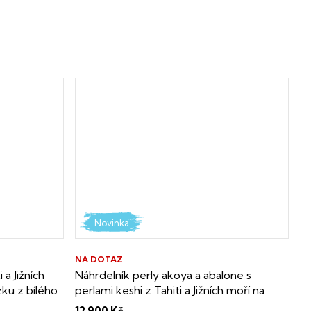
Novinka
NA DOTAZ
 a Jižních
Náhrdelník perly akoya a abalone s
zku z bílého
perlami keshi z Tahiti a Jižních moří na
ikát o
řetízku ze žlutého zlata
Dárková krabička
12 900 Kč