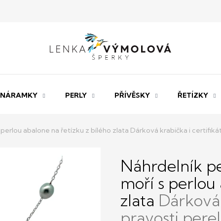
NÁRAMKY
PERLY
PŘÍVĚSKY
ŘETÍZKY
 s perlou abalone na řetízku z bílého zlata
Dárková krabička i certifiká
Náhrdelník per
moří s perlou 
zlata
Dárková 
pravosti pere