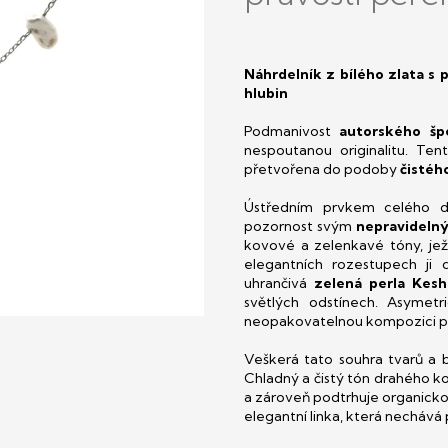
Náhrdelník z bílého zlata s
hlubin
Podmanivost
autorského šp
nespoutanou originalitu. Te
přetvořena do podoby
čistéh
Ústředním prvkem celého 
pozornost svým
nepravidelný
kovové a zelenkavé tóny, jež 
elegantních rozestupech ji 
uhrančivá
zelená perla Keshi
světlých odstínech. Asymetr
neopakovatelnou kompozici pln
Veškerá tato souhra tvarů a 
Chladný a čistý tón drahého 
a zároveň podtrhuje organickou 
elegantní linka, která necháv