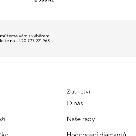
i certifikát o pravosti perel zdarma
můžeme vám s výběrem
lejte na +420 777 221 968
Zlatnictví
O nás
ží
Naše rady
čky
Hodnocení diamantů