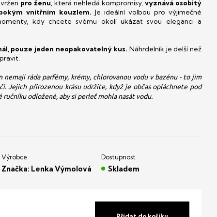
navržen
pro ženu
, která nehledá kompromisy,
vyznává osobitý
bokým vnitřním kouzlem.
Je ideální volbou pro výjimečné
 momenty, kdy chcete svému okolí ukázat svou eleganci a
inál, pouze jeden neopakovatelný kus.
Náhrdelník je delší než
pravit.
n nemají ráda parfémy, krémy, chlorovanou vodu v bazénu - to jim
éči. Jejich přirozenou krásu udržíte, když je občas opláchnete pod
 ručníku odložené, aby si perleť mohla nasát vodu.
Značka:
Lenka Výmolová
Skladem
Přidat do košíku