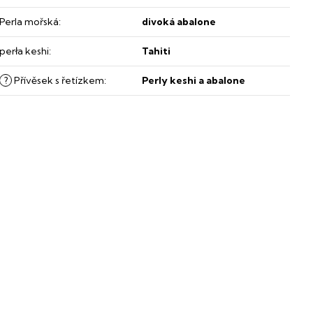
Perla mořská
:
divoká abalone
perła keshi
:
Tahiti
?
Přívěsek s řetízkem
:
Perly keshi a abalone