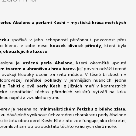
 perlou Abalone a perlami Keshi – mystická krása mořských
erku
spočívá v jeho schopnosti přitáhnout pozornost přes
nto klenot v sobě nese
kousek divoké přírody
, která byla
o, okouzlujícího luxusu.
designu je
vzácná perla Abalone,
která okamžitě upoutá
m tvarem a uhrančivou hrou barev.
Její povrch odráží temně
evokují hluboký oceán za svitu měsíce. V těsné blízkosti i v
doprovázejí
mořské poklady
v jemnějších nuancích: jedna
 z Tahiti
a d
vě perly Keshi z Jižních moří
v kontrastních
ické uspořádání těchto přírodních solitérů vytváří na krku
ou napětí a vizuálního rytmu.
barev je nesena na
minimalistickém řetízku z bílého zlata.
kovu dává plně vyniknout úchvatnému charakteru perly Abalone
čistotu obou perel Keshi. Bílé zlato zde funguje jako diskrétní,
á promluvit samotnou podstatu těchto vzácných darů moře.