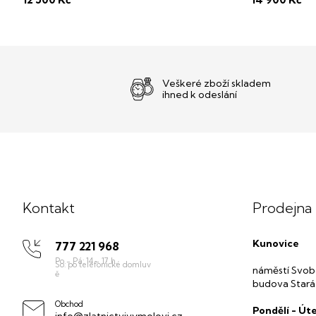
perel zdarma
perel zdarm
Veškeré zboží skladem
ihned k odeslání
Z
á
p
Kontakt
Prodejna
a
t
Kunovice
777 221 968
í
náměstí Svob
budova Stará
Obchod
Pondělí - Úte
info@zlatnictvivymolovi.cz