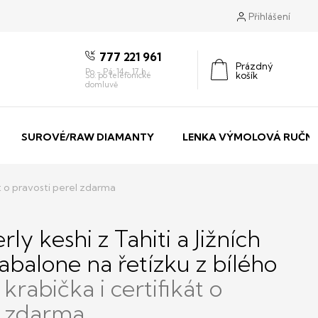
Přihlášení
777 221 961
Prázdný
košík
Nákupní
košík
SUROVÉ/RAW DIAMANTY
LENKA VÝMOLOVÁ RUČNÍ
t o pravosti perel zdarma
ly keshi z Tahiti a Jižních
abalone na řetízku z bílého
krabička i certifikát o
l zdarma