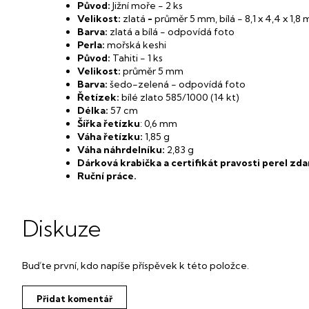
Původ:
Jižní moře - 2 ks
Velikost:
zlatá
-
průměr 5 mm, bílá - 8,1 x 4,4 x 1,8
Barva:
zlatá a bílá - odpovídá foto
Perla:
mořská keshi
Původ:
Tahiti - 1 ks
Velikost:
průměr 5 mm
Barva:
šedo-zelená - odpovídá foto
Řetízek:
bílé
zlato 585/1000 (14 kt)
Délka:
57 cm
Šířka řetízku
: 0,6 mm
Váha řetízku:
1,85
g
Váha náhrdelníku:
2,83 g
Dárková krabička a certifikát pravosti perel zd
Ruční práce.
Diskuze
Buďte první, kdo napíše příspěvek k této položce.
Přidat komentář