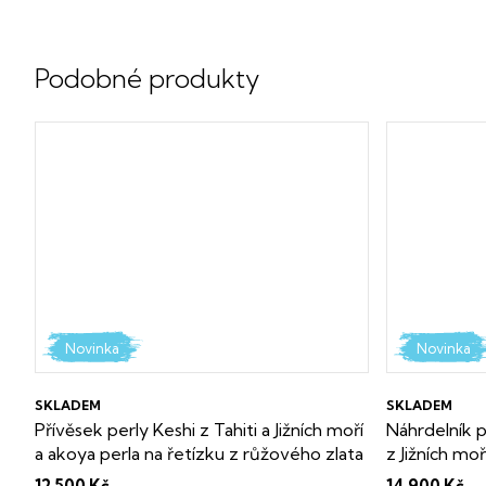
Novinka
Novinka
SKLADEM
SKLADEM
Přívěsek perly Keshi z Tahiti a Jižních moří
Náhrdelník p
a akoya perla na řetízku z růžového zlata
z Jižních moř
Dárková krabička i certifikát o pravosti
Dárková krabi
12 500 Kč
14 900 Kč