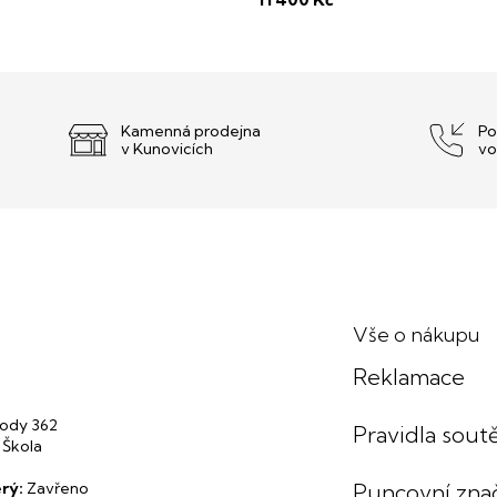
a
pravosti perel zdarma
Kamenná prodejna
Po
v Kunovicích
vo
Vše o nákupu
Reklamace
ody 362
Pravidla soutě
 Škola
rý:
Zavřeno
Puncovní zna