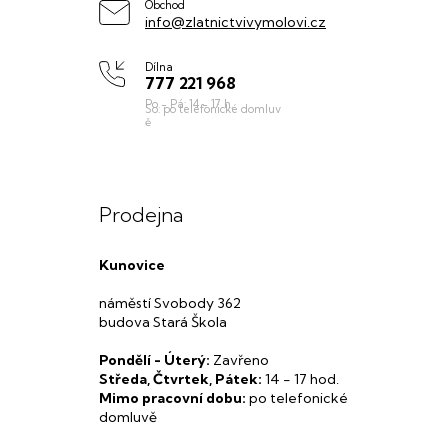
í
Obchod
info@zlatnictvivymolovi.cz
Dílna
777 221 968
Prodejna
Kunovice
náměstí Svobody 362
budova Stará Škola
Pondělí - Úterý:
Zavřeno
Středa, Čtvrtek, Pátek:
14 - 17 hod.
Mimo pracovní dobu:
po telefonické
domluvě