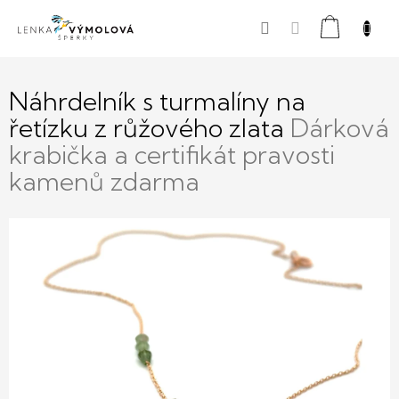
Přejít
Nákupní
na
obsah
košík
Náhrdelník s turmalíny na
řetízku z růžového zlata
Dárková
krabička a certifikát pravosti
kamenů zdarma