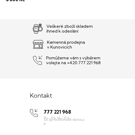
Veškeré zboží skladem
ihned k odeslání
Kamenná prodejna
v Kunovicích
Pomůžeme vám s výběrem
volejte na +420 777 221 968
Z
á
Kontakt
p
777 221 968
a
t