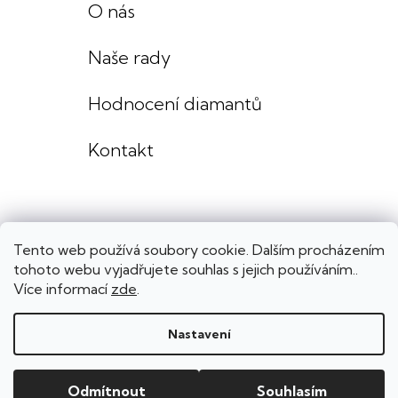
O nás
Naše rady
Hodnocení diamantů
Kontakt
Tento web používá soubory cookie. Dalším procházením
tohoto webu vyjadřujete souhlas s jejich používáním..
Více informací
zde
.
Nastavení
Copyright 2026
Lenka Výmolová šperky
. Všechna práva vyhrazena.
Upravit nastavení cookies
Grafický návrh
KošnarDesign
| Nakódoval
Pavel Skuček
Odmítnout
Souhlasím