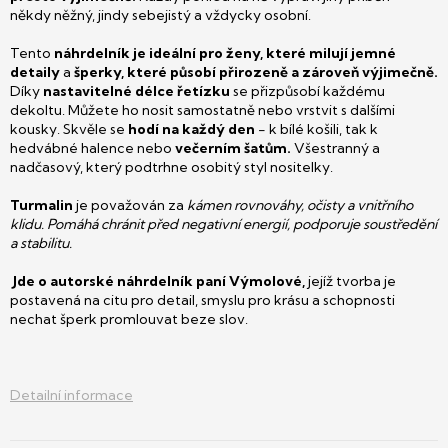
někdy něžný, jindy sebejistý a vždycky osobní.
Tento
náhrdelník je ideální pro ženy, které milují jemné
detaily
a
šperky, které působí přirozeně a zároveň výjimečně.
Díky
nastavitelné délce řetízku
se přizpůsobí každému
dekoltu. Můžete ho nosit samostatně nebo vrstvit s dalšími
kousky. Skvěle se
hodí na každý den
- k bílé košili, tak k
hedvábné halence nebo
večerním šatům.
Všestranný a
nadčasový, který podtrhne osobitý styl nositelky.
Turmalin
je považován za
kámen rovnováhy, očisty a vnitřního
klidu. Pomáhá chránit před negativní energií, podporuje soustředění
a stabilitu.
Jde o autorské náhrdelník paní Výmolové,
jejíž tvorba je
postavená na citu pro detail, smyslu pro krásu a schopnosti
nechat šperk promlouvat beze slov.
Detailní informace