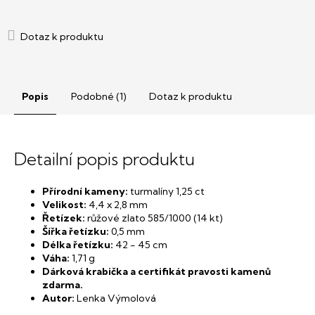
Popis
Podobné (1)
Dotaz k produktu
Detailní popis produktu
Přírodní kameny:
turmalíny 1,25 ct
Velikost:
4,4 x 2,8 mm
Řetízek:
růžové zlato 585/1000 (14 kt)
Šířka řetízku:
0,5 mm
Délka řetízku:
42 - 45 cm
Váha:
1,71 g
Dárková krabička a certifikát pravosti kamenů
zdarma.
Autor:
Lenka Výmolová