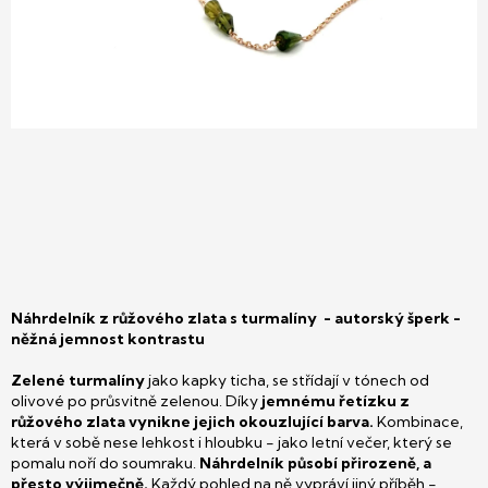
Náhrdelník z růžového zlata s turmalíny - autorský šperk -
něžná jemnost kontrastu
Zelené turmalíny
jako kapky ticha, se střídají v tónech od
olivové po průsvitně zelenou. Díky
jemnému řetízku z
růžového zlata vynikne jejich okouzlující barva.
Kombinace,
která v sobě nese lehkost i hloubku - jako letní večer, který se
pomalu noří do soumraku.
Náhrdelník působí přirozeně, a
přesto výjimečně.
Každý pohled na ně vypráví jiný příběh -