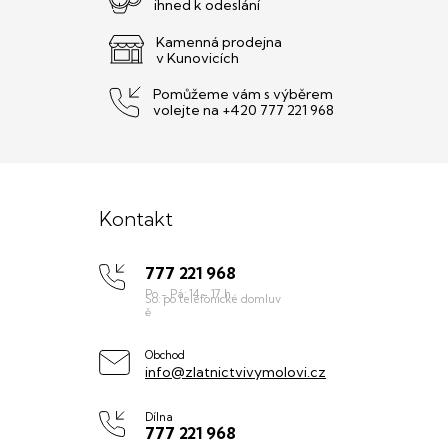
ihned k odeslání
Kamenná prodejna
v Kunovicích
Pomůžeme vám s výběrem
volejte na +420 777 221 968
Z
á
Kontakt
p
777 221 968
a
t
í
Obchod
info@zlatnictvivymolovi.cz
Dílna
777 221 968