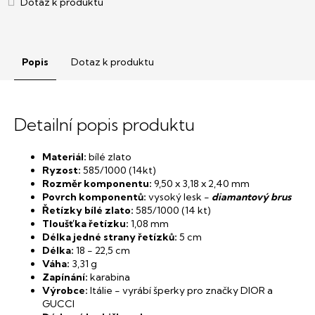
Popis
Dotaz k produktu
Detailní popis produktu
Materiál:
bílé zlato
Ryzost:
585/1000 (14kt)
Rozměr komponentu:
9,50 x 3,18 x 2,40 mm
Povrch komponentů:
vysoký lesk -
diamantový brus
Řetízky bílé zlato:
585/1000 (14 kt)
Tloušťka řetízku:
1,08 mm
Délka jedné strany řetízků:
5 cm
Délka:
18 - 22,5 cm
Váha:
3,31 g
Zapínání:
karabina
Výrobce:
Itálie - vyrábí šperky pro značky DIOR a
GUCCI