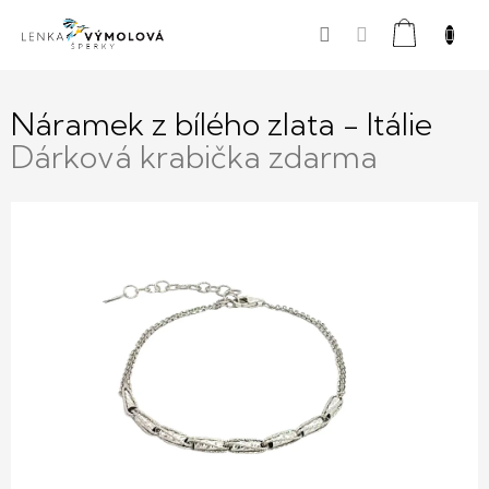
Přejít
Nákupní
na
obsah
košík
Náramek z bílého zlata - Itálie
Dárková krabička zdarma