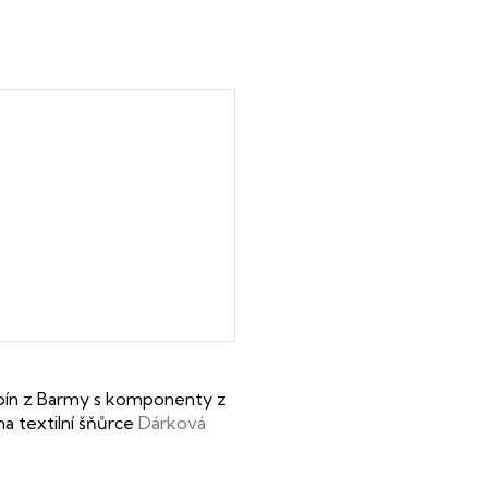
ín z Barmy s komponenty z
na textilní šňůrce
Dárková
ertifikát o pravosti drahokamu