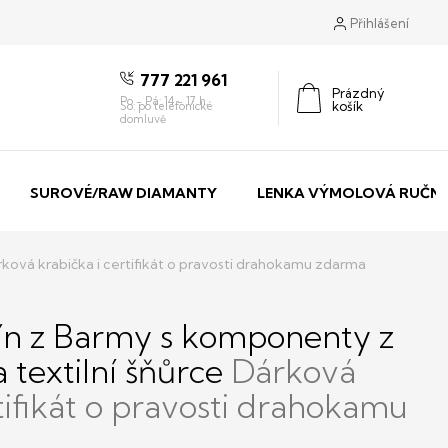
Přihlášení
777 221 961
Prázdný
košík
Nákupní
košík
SUROVÉ/RAW DIAMANTY
LENKA VÝMOLOVÁ RUČNÍ
ková krabička i certifikát o pravosti drahokamu zdarma
n z Barmy s komponenty z
a textilní šňůrce
Dárková
tifikát o pravosti drahokamu