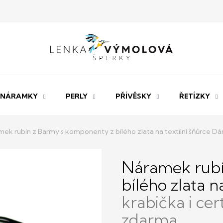
NÁRAMKY
PERLY
PŘÍVĚSKY
ŘETÍZKY
ek rubín z Barmy s komponenty z bílého zlata na textilní šňůrce
Dár
Náramek rubí
bílého zlata n
krabička i cer
zdarma