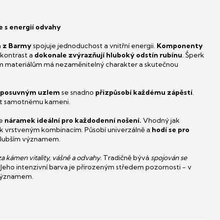
 s energií odvahy
 z Barmy
spojuje jednoduchost a vnitřní energii.
Komponenty
 kontrast a
dokonale zvýrazňují hluboký odstín rubínu
. Šperk
ým materiálům má nezaměnitelný charakter a skutečnou
s posuvným uzlem
se snadno
přizpůsobí každému zápěstí
.
out samotnému kameni.
je
náramek ideální pro každodenní nošení.
Vhodný jak
k k vrstveným kombinacím. Působí univerzálně a
hodí se pro
 hlubším významem.
za kámen vitality, vášně a odvahy.
Tradičně bývá
spojován se
Jeho intenzivní barva je přirozeným středem pozornosti - v
 významem.