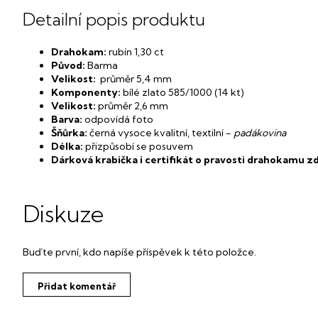
Detailní popis produktu
Drahokam:
rubín 1,30 ct
Původ:
Barma
Velikost:
průměr 5,4 mm
Komponenty:
bílé zlato 585/1000 (14 kt)
Velikost:
průměr 2,6 mm
Barva:
odpovídá foto
Šňůrka:
černá vysoce kvalitní, textilní -
padákovina
Délka:
přizpůsobí se posuvem
Dárková krabička i certifikát o pravosti drahokamu z
Diskuze
Buďte první, kdo napíše příspěvek k této položce.
Přidat komentář