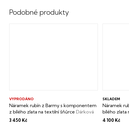
VYPRODÁNO
SKLADEM
Náramek rubín z Barmy s komponentem
Náramek rub
z bílého zlata na textilní šňůrce
Dárková
bílého zlata 
krabička i certifikát o pravosti drahokamu
krabička i c
3 450 Kč
4 100 Kč
zdarma
zdarma