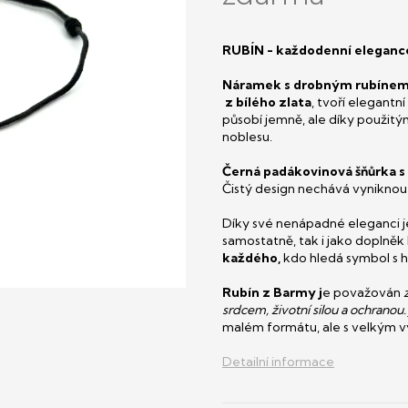
RUBÍN - každodenní elegance
Náramek s drobným rubínem
z bílého zlata
,
tvoří elegantní
působí jemně, ale díky použit
noblesu.
Černá padákovinová šňůrka 
Čistý design nechává vynikn
Díky své nenápadné eleganci 
samostatně, tak i jako doplně
každého,
kdo hledá symbol s
Rubín z Barmy j
e považován
srdcem, životní silou a ochranou.
malém formátu, ale s velkým
Detailní informace