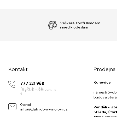
Veškeré zboží skladem
ihned k odeslání
Z
á
p
Kontakt
Prodejna
a
t
Kunovice
777 221 968
í
náměstí Svob
budova Stará
Obchod
Pondělí - Úte
info@zlatnictvivymolovi.cz
Středa, Čtvr
Mimo pracov