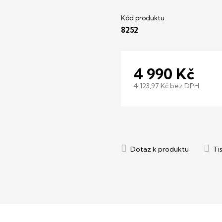
8252
4 990 Kč
4 123,97 Kč bez DPH
Měrná
cena: