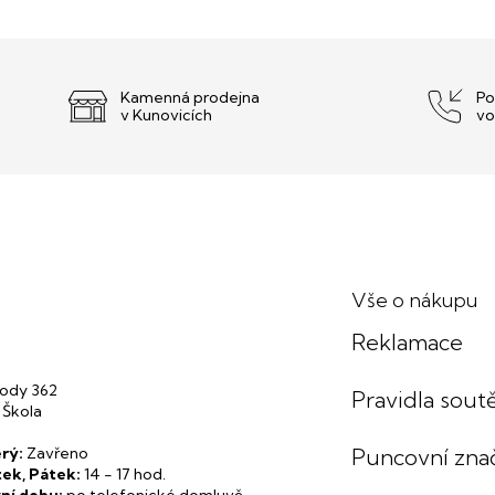
Kamenná prodejna
Po
v Kunovicích
vo
Vše o nákupu
Reklamace
ody 362
Pravidla soutě
 Škola
rý:
Zavřeno
Puncovní zna
tek, Pátek:
14 - 17 hod.
ní dobu:
po telefonické domluvě