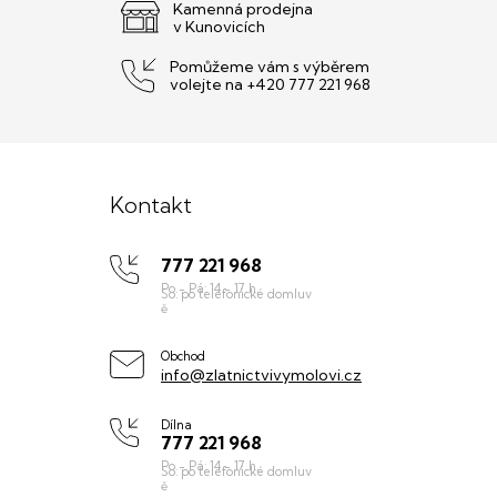
Kamenná prodejna
v Kunovicích
Pomůžeme vám s výběrem
volejte na +420 777 221 968
Z
á
Kontakt
p
777 221 968
a
t
í
Obchod
info@zlatnictvivymolovi.cz
Dílna
777 221 968