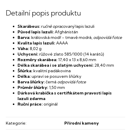
Detailní popis produktu
Skarábeus:
r
učně opracovaný
lapis lazuli
Původ lapis lazuli:
Afghánistán
Barva:
královská modř - tmavě modrá,
odpovídá fotce
Kvalita lapis lazuli:
AAAA
Váha:
8,02 g
Uchycení:
růžové zlato 585/1000 (14 karátů)
Rozměry skarábea:
17,40 x 13 x 8,60
mm
Délka skarábea i se zlatým uchycení:
28,40 mm
Šňůrka:
kvalitní padákovina
Délka:
upraví se posuvem šňůrky
Barva šňůrky:
černá
odpovídá fotce
Průměr šňůrky:
1,50 mm
Dárková krabička s certifikátem pravosti lapis
lazuli zdarma
Ruční práce:
originál
Kategorie
:
Přírodní kameny