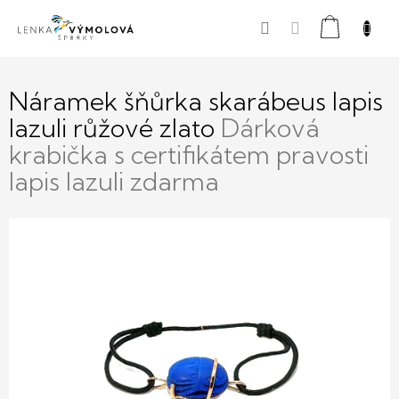
Přejít
Nákupní
na
obsah
košík
Náramek šňůrka skarábeus lapis
lazuli růžové zlato
Dárková
krabička s certifikátem pravosti
lapis lazuli zdarma