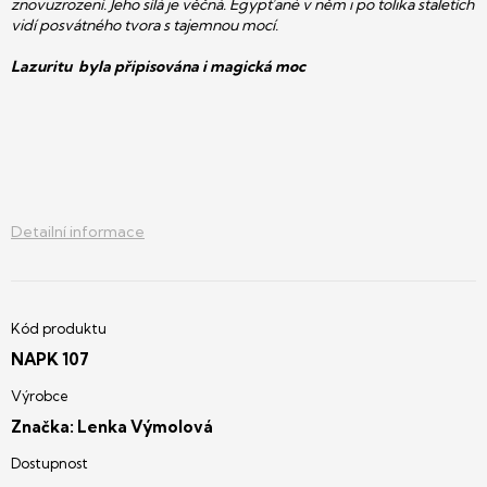
znovuzrození. Jeho sílá je věčná. Egypťané v něm i po tolika staletích
vidí posvátného tvora s tajemnou mocí.
Lazuritu byla připisována i magická moc
Detailní informace
NAPK 107
Značka:
Lenka Výmolová