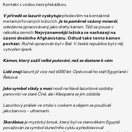
Kontakt s vodou není překážkou.
V přírodě se lazurit vyskytuje
především na kontaktně
metamorfovaných ložiscích.
Je to poměrně vzácný minerál,
odedávna zpracovávaný jako drahý kámen. Těží se pouze v
několika zemích.
Nejvýznamnější ložiska se nacházejí na
území dnešního Afghánistánu. Odtud také tento kámen
pochází.
Ručně opracován byl v Bali.
V české republice byl z něj
vytvořen šperk.
Kámen, který zažil velké putování, než se dostane k vám
Lidé znají
lazurit již více než 6000 let. Opěvovali ho staří Egypťané i
Řekové.
Jako symbol vlády a moci
nosili na hlavě lazuritové ozdoby
panovníci ve staré Číně, ale i Kleopatra se jím zdobila.
Lazuritový prášek ve směsi s voskem a olejem se používali
jako
barvivo - ultramarín.
Skarábeus
je mystický brouk, který byl ve starověkém Egyptě
považován za symbol slunečního cyklu a představoval