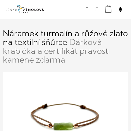
Přejít
Nákupní
na
obsah
košík
Náramek turmalín a růžové zlato
na textilní šňůrce
Dárková
krabička a certifikát pravosti
kamene zdarma