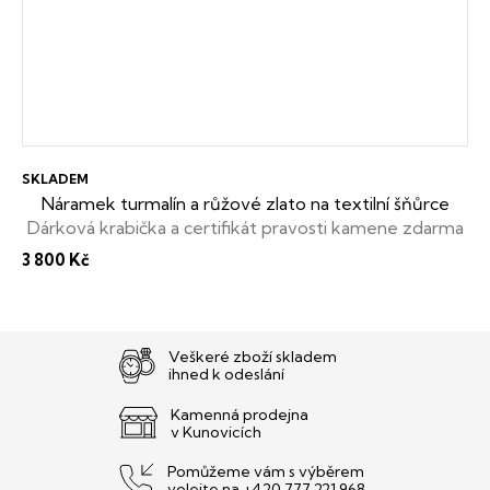
SKLADEM
Náramek turmalín a růžové zlato na textilní šňůrce
Dárková krabička a certifikát pravosti kamene zdarma
3 800 Kč
Veškeré zboží skladem
ihned k odeslání
Kamenná prodejna
v Kunovicích
Pomůžeme vám s výběrem
volejte na +420 777 221 968