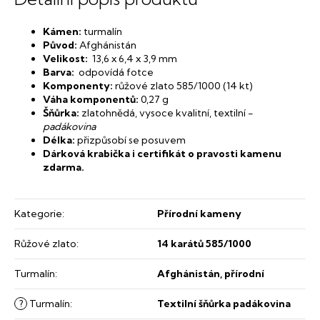
Kámen:
turmalín
Původ:
Afghánistán
Velikost:
13,6 x 6,4 x 3,9 mm
Barva:
odpovídá fotce
Komponenty:
růžové zlato 585/1000 (14 kt)
Váha komponentů:
0,27 g
Šňůrka:
zlatohnědá, vysoce kvalitní, textilní -
padákovina
Délka:
přizpůsobí se posuvem
Dárková krabička i certifikát o pravosti kamenu
zdarma.
Kategorie
:
Přírodní kameny
Růžové zlato
:
14 karátů 585/1000
Turmalín
:
Afghánistán, přírodní
?
Turmalín
:
Textilní šňůrka padákovina