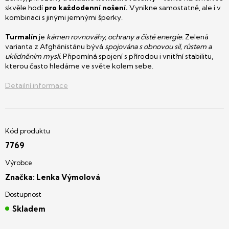
skvěle hodí
pro každodenní nošení.
Vynikne samostatně, ale i v
kombinaci s jinými jemnými šperky.
Turmalín
je
kámen rovnováhy, ochrany a čisté energie.
Zelená
varianta z Afghánistánu bývá
spojována s obnovou sil, růstem a
uklidněním mysli
. Připomíná spojení s přírodou i vnitřní stabilitu,
kterou často hledáme ve světe kolem sebe.
Detailní informace
7769
Značka:
Lenka Výmolová
Skladem