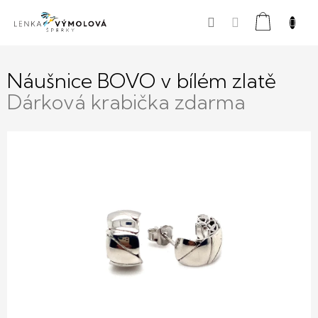
Přejít
Nákupní
na
obsah
košík
Náušnice BOVO v bílém zlatě
Dárková krabička zdarma