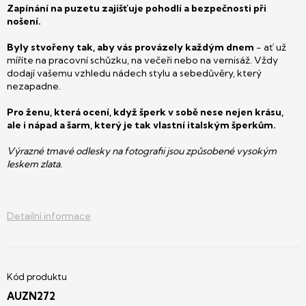
Zapínání na puzetu zajišťuje pohodlí a bezpečnosti při
nošení.
Byly stvořeny tak, aby vás provázely každým dnem
- ať už
míříte na pracovní schůzku, na večeři nebo na vernisáž. Vždy
dodají vašemu vzhledu nádech stylu a sebedůvěry, který
nezapadne.
Pro ženu, která ocení, když šperk v sobě nese nejen krásu,
ale i nápad a šarm, který je tak vlastní italským šperkům.
Výrazné tmavé odlesky na fotografii jsou způsobené vysokým
leskem zlata.
Detailní informace
AUZN272