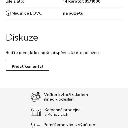
Bílé zlato
:
14 karátů 585/1000
?
Náušnice BOVO
:
na puzetu
Diskuze
Buďte první, kdo napíše příspěvek k této položce.
Přidat komentář
Veškeré zboží skladem
ihned k odeslání
Kamenná prodejna
v Kunovicích
Pomůžeme vám s výběrem