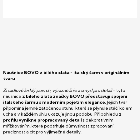
Náušnice BOVO z bílého zlata - italský šarm v originálním
tvaru
Zrcadlově lesklý povrch, výrazné linie a smysl pro detail
- tyto
náušnice
z bílého zlata značky BOVO představují spojení
italského šarmu s moderním pojetím elegance.
Jejich tvar
připomíná jemně zatočenou stuhu, která se plynule stáčí kolem
ucha a v každém úhlu ukazuje jinou podobu. Při pohledu
z
profilu vynikne propracovaný detail
s dekorativním
mřížkováním, které podtrhuje důmyslnost zpracování,
preciznost a cit pro výjimečné detaily.