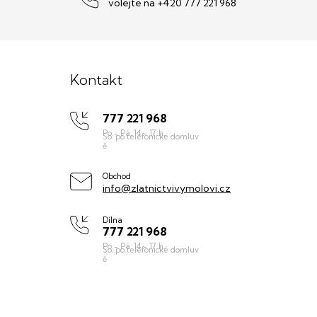
volejte na +420 777 221 968
Z
á
Kontakt
p
777 221 968
a
t
í
Obchod
info@zlatnictvivymolovi.cz
Dílna
777 221 968