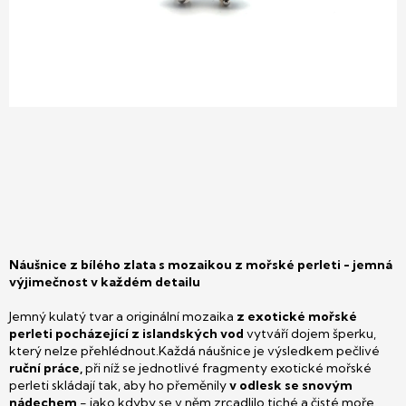
Náušnice z bílého zlata s mozaikou z mořské perleti - jemná
výjimečnost v každém detailu
Jemný kulatý tvar a originální mozaika
z exotické mořské
perleti
pocházející z islandských vod
vytváří dojem šperku,
který nelze přehlédnout.
Každá náušnice je výsledkem pečlivé
ruční práce,
při níž se jednotlivé fragmenty exotické mořské
perleti skládají tak, aby ho přeměnily
v odlesk se snovým
nádechem
- jako kdyby se v něm zrcadlilo tiché a čisté moře