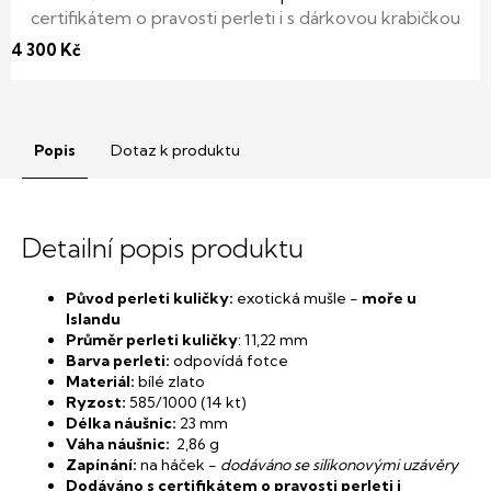
certifikátem o pravosti perleti i s dárkovou krabičkou
zdarma
4 300 Kč
Popis
Dotaz k produktu
Detailní popis produktu
Původ perleti kuličky:
exotická mušle -
moře u
Islandu
Průměr perleti kuličky
: 11,22 mm
Barva perleti:
odpovídá fotce
Materiál:
bílé zlato
Ryzost:
585/1000 (14 kt)
Délka náušnic:
23 mm
Váha náušnic:
2,86
g
Zapínání:
na háček -
dodáváno se silikonovými uzávěry
Dodáváno s certifikátem o pravosti perleti i