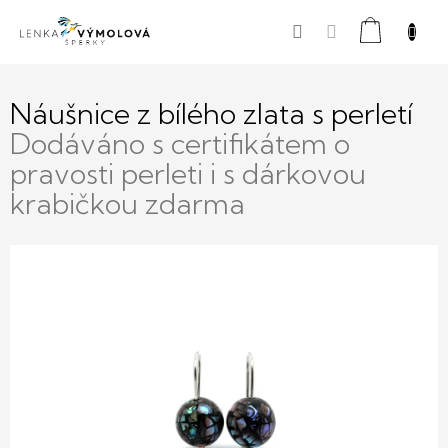
Přejít
Nákupní
na
obsah
košík
Náušnice z bílého zlata s perletí
Dodáváno s certifikátem o
pravosti perleti i s dárkovou
krabičkou zdarma