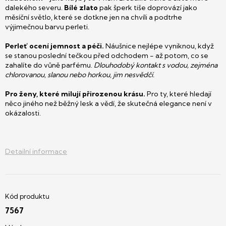
dalekého severu.
Bílé zlato
pak šperk tiše doprovází jako
měsíční světlo, které se dotkne jen na chvíli a podtrhe
výjimečnou barvu perleti.
Perleť ocení jemnost a péči.
Náušnice nejlépe vyniknou, když
se stanou poslední tečkou před odchodem - až potom, co se
zahalíte do vůně parfému.
Dlouhodobý kontakt s vodou, zejména
chlorovanou, slanou nebo horkou, jim nesvědčí.
Pro ženy, které milují přirozenou krásu.
Pro ty, které hledají
něco jiného než běžný lesk a vědí, že skutečná elegance není v
okázalosti.
Detailní informace
7567