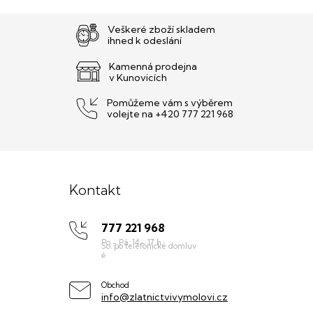
Veškeré zboží skladem
ihned k odeslání
Kamenná prodejna
v Kunovicích
Pomůžeme vám s výběrem
volejte na +420 777 221 968
Z
á
Kontakt
p
777 221 968
a
t
í
Obchod
info@zlatnictvivymolovi.cz