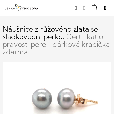
Přejít
Nákupní
na
obsah
košík
Náušnice z růžového zlata se
sladkovodní perlou
Certifikát o
pravosti perel i dárková krabička
zdarma