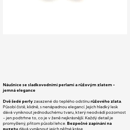
Náušnice se sladkovodními perlami a růžovým zlatem -
jemná elegance
Dvě šedé perly
zasazené do teplého odstínu
růžového zlata
.
Působí čistě, klidně, s nenápadnou elegancí. Jejich hladký lesk
dává vyniknout jednoduchému tvaru, který neodvádí pozornost
- jen podtrhne to, co je v ženě nejkrásnější. Každý detail je
promyšlený, přitom působí lehce.
Bezpečné zapínání na
puzetu
dává vyniknout jejich něžné kráse.