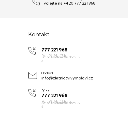
volejte na +420 777 221 968
Z
á
Kontakt
p
777 221 968
a
t
í
Obchod
info@zlatnictvivymolovi.cz
Dílna
777 221 968