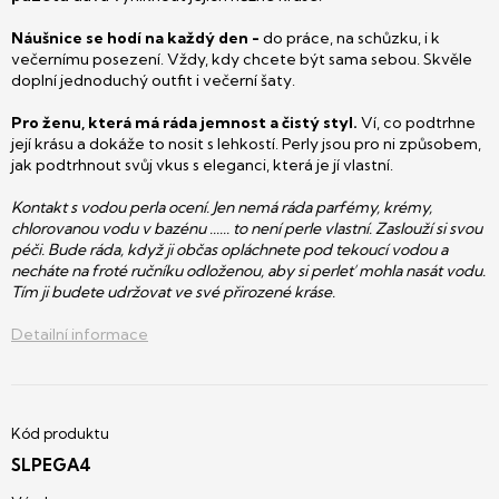
Náušnice se hodí na každý den -
do práce, na schůzku, i k
večernímu posezení. Vždy, kdy chcete být sama sebou. Skvěle
doplní jednoduchý outfit i večerní šaty.
Pro ženu, která má ráda jemnost a čistý styl.
Ví, co podtrhne
její krásu a dokáže to nosit s lehkostí. Perly jsou pro ni způsobem,
jak podtrhnout svůj vkus s eleganci, která je jí vlastní.
Kontakt s vodou perla ocení. Jen nemá ráda parfémy, krémy,
chlorovanou vodu v bazénu ...... to není perle vlastní. Zaslouží si svou
péči. Bude ráda, když ji občas opláchnete pod tekoucí vodou a
necháte na froté ručníku odloženou, aby si perleť mohla nasát vodu.
Tím ji budete udržovat ve své přirozené kráse.
Detailní informace
SLPEGA4