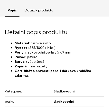
Popis
Dotaz k produktu
Detailní popis produktu
Materiál:
růžové zlato
Ryzost :
585/1000 (14kt.)
Perly:
sladkovodní perla 8,5 x 9 mm
Původ:
jezero
Barva:
světlo šedá
Zapínání:
na puzety
Certifikát o pravosti perel i dárková krabička
zdarma.
Kategorie
:
Sladkovodní
perly
:
sladkovodní