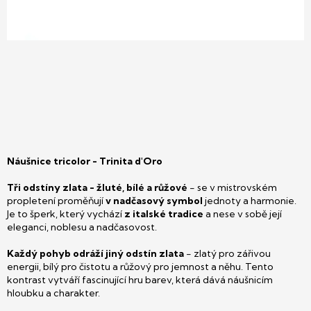
Náušnice tricolor - Trinita d'Oro
Tři odstíny zlata - žluté, bílé a růžové
- se v mistrovském
propletení proměňují
v nadčasový symbol
jednoty a harmonie.
Je to šperk, který vychází
z italské tradice
a nese v sobě její
eleganci, noblesu a nadčasovost.
Každý pohyb odráží jiný odstín zlata
- zlatý pro zářivou
energii, bílý pro čistotu a růžový pro jemnost a něhu. Tento
kontrast vytváří fascinující hru barev, která dává náušnicím
hloubku a charakter.