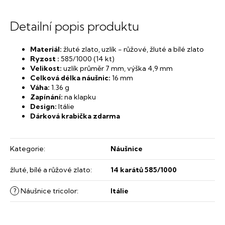
Detailní popis produktu
Materiál:
žluté zlato, uzlík - růžové, žluté a bílé zlato
Ryzost :
585/1000 (14 kt)
Velikost:
uzlík průměr 7 mm, výška 4,9 mm
Celková délka náušnic:
16 mm
Váha:
​1.36 g
Zapínání:
na klapku
Design:
Itálie
Dárková krabička zdarma
Kategorie
:
Náušnice
žluté, bílé a růžové zlato
:
14 karátů 585/1000
?
Náušnice tricolor
:
Itálie