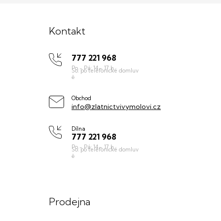
Z
á
Kontakt
p
777 221 968
a
t
í
Obchod
info@zlatnictvivymolovi.cz
Dílna
777 221 968
Prodejna