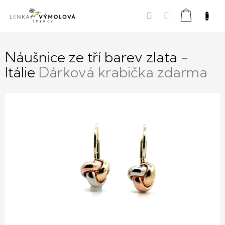
Přejít
Nákupní
na
obsah
košík
Náušnice ze tří barev zlata -
Itálie
Dárková krabička zdarma