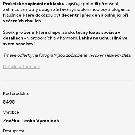
Praktické zapínání na klapku
zajišťuje pohodlí při nošení,
zatímco samotný design zůstává symbolem noblesy a elegance.
Náušnice, které dokážou být
decentní přes den a oslňující při
večerních chvílích.
Šperk
pro ženu
, která chápe, že
skutečný luxus spočívá v
detailech -
v proporcích a v harmonii.
Lehký na uchu, silný ve
svém poselství.
Tmavé odlesky na fotografii jsou způsobené vysokým leskem zlata.
Detailní informace
8498
Značka:
Lenka Výmolová