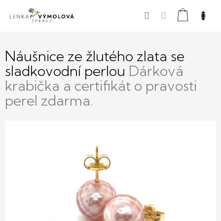
Přejít
Nákupní
na
obsah
košík
Náušnice ze žlutého zlata se
sladkovodní perlou
Dárková
krabička a certifikát o pravosti
perel zdarma.