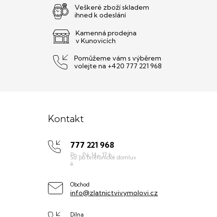
Veškeré zboží skladem
ihned k odeslání
Kamenná prodejna
v Kunovicích
Pomůžeme vám s výběrem
volejte na +420 777 221 968
Z
á
Kontakt
p
777 221 968
a
t
í
Obchod
info@zlatnictvivymolovi.cz
Dílna