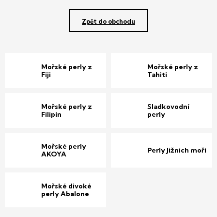
Zpět do obchodu
Mořské perly z
Mořské perly z
Fiji
Tahiti
Mořské perly z
Sladkovodní
Filipín
perly
Mořské perly
Perly Jižních moří
AKOYA
Mořské divoké
perly Abalone