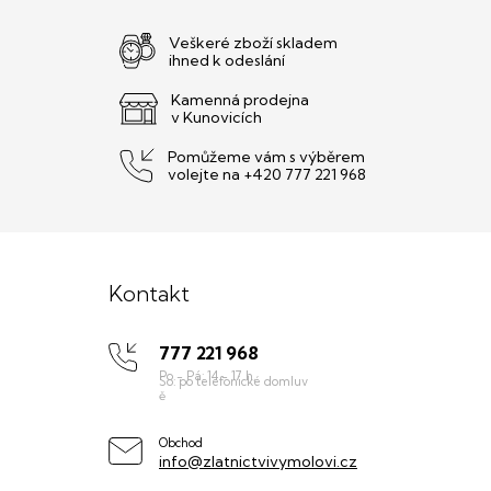
Veškeré zboží skladem
ihned k odeslání
Kamenná prodejna
v Kunovicích
Pomůžeme vám s výběrem
volejte na +420 777 221 968
Z
á
Kontakt
p
777 221 968
a
t
í
Obchod
info@zlatnictvivymolovi.cz