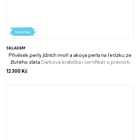
Novinka
SKLADEM
Přívěsek perly Jižních moří a akoya perla na řetízku ze
žlutého zlata
Dárková krabička i certifikát o pravosti
perel zdarma
12 300 Kč