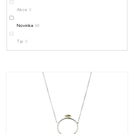
u
Akce
0
k
t
Novinka
60
ů
Tip
0
V
ý
p
i
s
p