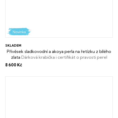
Novinka
SKLADEM
Přívěsek sladkovodní a akoya perla na řetízku z bílého
zlata
Dárková krabička i certifikát o pravosti perel
zdarma
8 600 Kč