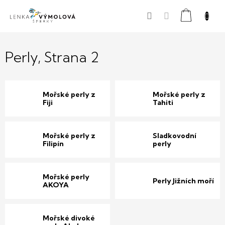
Přejít
Nákupní
na
obsah
košík
Perly
, Strana 2
Mořské perly z
Mořské perly z
Fiji
Tahiti
Mořské perly z
Sladkovodní
Filipín
perly
Mořské perly
Perly Jižních moří
AKOYA
Mořské divoké