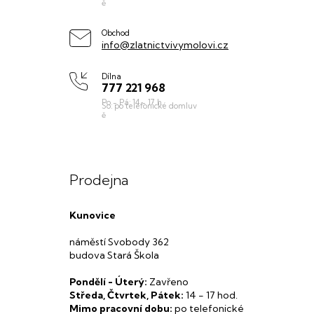
t
í
Obchod
info@zlatnictvivymolovi.cz
Dílna
777 221 968
Prodejna
Kunovice
náměstí Svobody 362
budova Stará Škola
Pondělí - Úterý:
Zavřeno
Středa, Čtvrtek, Pátek:
14 - 17 hod.
Mimo pracovní dobu:
po telefonické