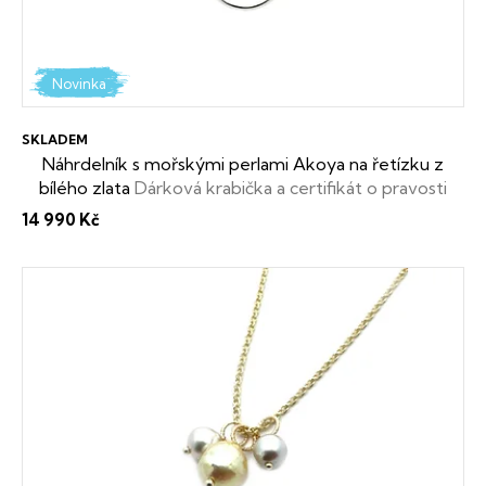
r
o
d
Novinka
u
SKLADEM
k
Náhrdelník s mořskými perlami Akoya na řetízku z
bílého zlata
Dárková krabička a certifikát o pravosti
t
perel zdarma
14 990 Kč
ů