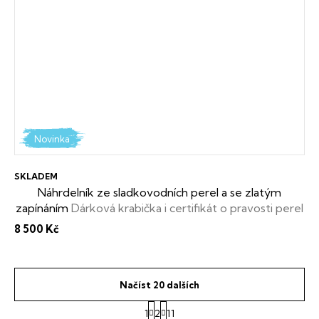
Novinka
SKLADEM
Náhrdelník ze sladkovodních perel a se zlatým
zapínáním
Dárková krabička i certifikát o pravosti perel
zdarma
8 500 Kč
Načíst 20 dalších
S
1
2
11
t