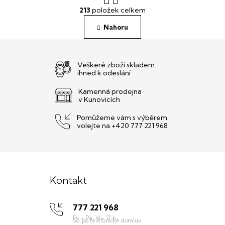
O
r
213
položek celkem
v
á
l
n
Nahoru
á
k
o
d
v
a
á
c
Veškeré zboží skladem
n
í
ihned k odeslání
í
p
r
Kamenná prodejna
v Kunovicích
v
k
Pomůžeme vám s výběrem
y
volejte na +420 777 221 968
v
ý
p
Z
i
s
á
u
Kontakt
p
777 221 968
a