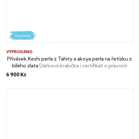
Novinka
VYPRODÁNO
Přívěsek Keshi perla z Tahity a akoya perla na řetízku z
bílého zlata
Dárková krabička i certifikát o pravosti
perel zdarma
6 900 Kč