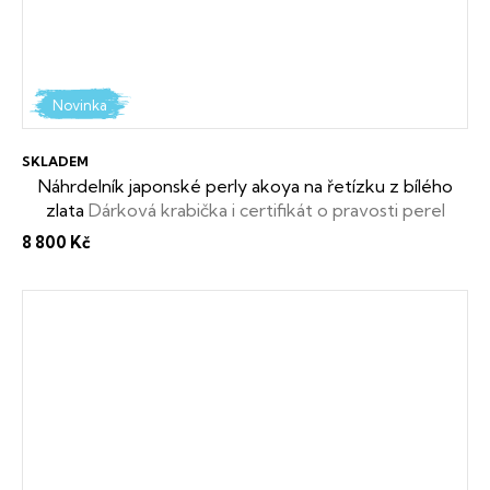
Novinka
SKLADEM
Náhrdelník japonské perly akoya na řetízku z bílého
zlata
Dárková krabička i certifikát o pravosti perel
zdarma
8 800 Kč