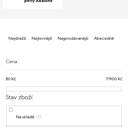
perly Abalone
Ř
Nejdražší
Nejlevnější
Nejprodávanější
Abecedně
a
z
e
Cena
n
80
Kč
71900
Kč
í
p
r
o
Na skladě
157
d