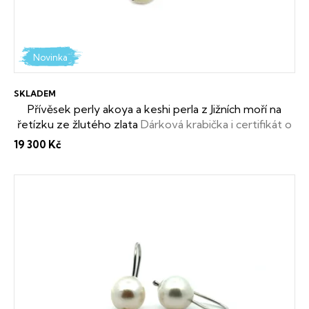
Novinka
SKLADEM
Přívěsek perly akoya a keshi perla z Jižních moří na
řetízku ze žlutého zlata
Dárková krabička i certifikát o
pravosti perel zdarma
19 300 Kč