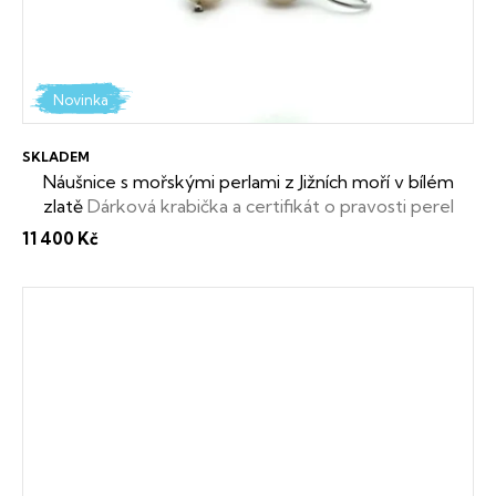
Novinka
SKLADEM
Náušnice s mořskými perlami z Jižních moří v bílém
zlatě
Dárková krabička a certifikát o pravosti perel
zdarma
11 400 Kč