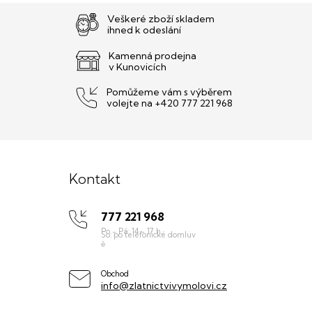
Veškeré zboží skladem
ihned k odeslání
Kamenná prodejna
v Kunovicích
Pomůžeme vám s výběrem
volejte na +420 777 221 968
Z
á
Kontakt
p
777 221 968
a
t
í
Obchod
info@zlatnictvivymolovi.cz