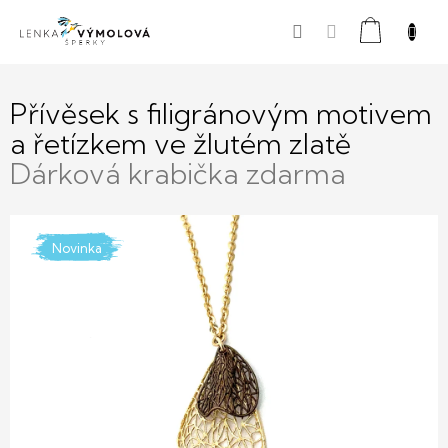
Přejít
Nákupní
na
obsah
košík
Přívěsek s filigránovým motivem
a řetízkem ve žlutém zlatě
Dárková krabička zdarma
Novinka