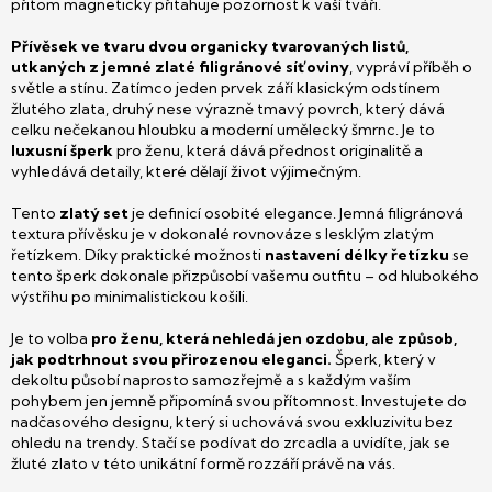
přitom magneticky přitahuje pozornost k vaší tváři.
Přívěsek ve tvaru dvou organicky tvarovaných listů,
utkaných z jemné zlaté filigránové síťoviny
, vypráví příběh o
světle a stínu. Zatímco jeden prvek září klasickým odstínem
žlutého zlata, druhý nese výrazně tmavý povrch, který dává
celku nečekanou hloubku a moderní umělecký šmrnc. Je to
luxusní šperk
pro ženu, která dává přednost originalitě a
vyhledává detaily, které dělají život výjimečným.
Tento
zlatý set
je definicí osobité elegance. Jemná filigránová
textura přívěsku je v dokonalé rovnováze s lesklým zlatým
řetízkem. Díky praktické možnosti
nastavení délky řetízku
se
tento šperk dokonale přizpůsobí vašemu outfitu – od hlubokého
výstřihu po minimalistickou košili.
Je to volba
pro ženu, která nehledá jen ozdobu, ale způsob,
jak podtrhnout svou přirozenou eleganci.
Šperk, který v
dekoltu působí naprosto samozřejmě a s každým vaším
pohybem jen jemně připomíná svou přítomnost. Investujete do
nadčasového designu, který si uchovává svou exkluzivitu bez
ohledu na trendy. Stačí se podívat do zrcadla a uvidíte, jak se
žluté zlato v této unikátní formě rozzáří právě na vás.