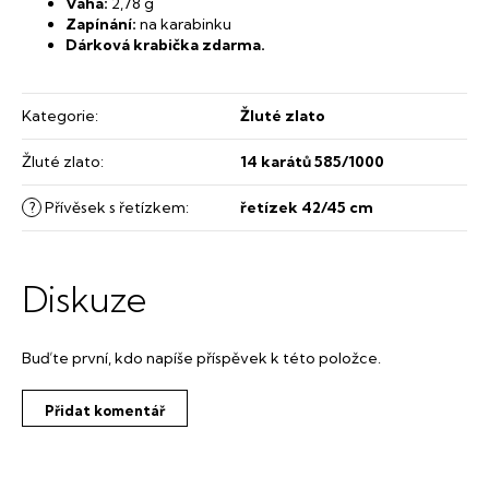
Váha:
2,78 g
Zapínání:
na karabinku
Dárková krabička zdarma.
Kategorie
:
Žluté zlato
Žluté zlato
:
14 karátů 585/1000
?
Přívěsek s řetízkem
:
řetízek 42/45 cm
Diskuze
Buďte první, kdo napíše příspěvek k této položce.
Přidat komentář