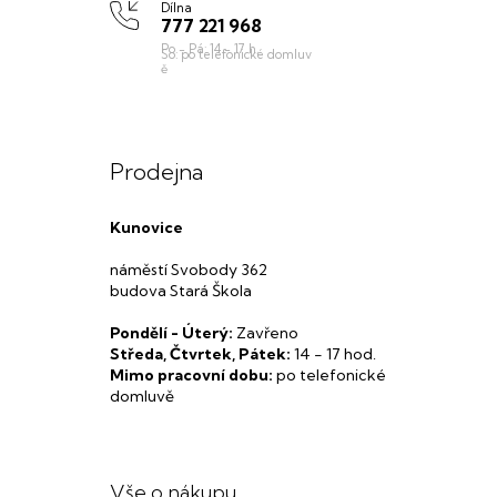
Dílna
777 221 968
Prodejna
Kunovice
náměstí Svobody 362
budova Stará Škola
Pondělí - Úterý:
Zavřeno
Středa, Čtvrtek, Pátek:
14 - 17 hod.
Mimo pracovní dobu:
po telefonické
domluvě
Vše o nákupu