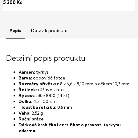
5 200 Kč
Popis
Dotaz k produktu
Detailní popis produktu
Kámen:
tyrkys
Barva:
odpovídá fotce
Rozměry přívěsku:
8 x 6,6 - 8,10 mm, s očkem 10,3 mm
Řetízek:
růžové zlato
Ryzost:
585/1000 (14 kt)
Délka:
45 - 50 cm
Tloušťka řetízku:
0,6 mm
Váha:
2,52 g
Ruční práce
Dárková krabička i certifikát o pravosti tyrkysu
zdarma.