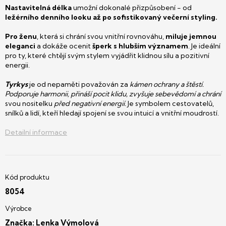
Nastavitelná délka
umožní dokonalé přizpůsobení - od
ležérního denního looku až po sofistikovaný večerní styling.
Pro ženu
, která si chrání svou vnitřní rovnováhu,
miluje jemnou
eleganci
a dokáže ocenit
šperk s hlubším významem
. Je ideální
pro ty, které chtějí svým stylem vyjádřit klidnou sílu a pozitivní
energii.
Tyrkys
je od nepaměti považován za
kámen ochrany a štěstí.
Podporuje harmonii, přináší pocit klidu, zvyšuje sebevědomí a chrání
svou nositelku
před negativní energií.
Je symbolem cestovatelů,
snílků a lidí, kteří hledají spojení se svou intuicí a vnitřní moudrostí.
Detailní informace
8054
Značka:
Lenka Výmolová