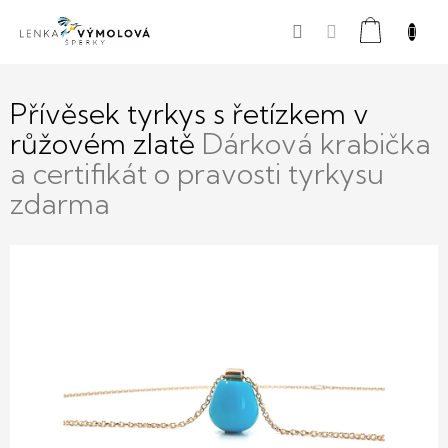
Přejít
Nákupní
na
obsah
košík
Přívěsek tyrkys s řetízkem v
růžovém zlatě
Dárková krabička
a certifikát o pravosti tyrkysu
zdarma