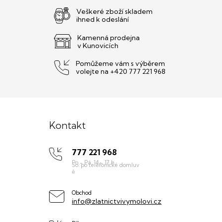
Veškeré zboží skladem
ihned k odeslání
Kamenná prodejna
v Kunovicích
Pomůžeme vám s výběrem
volejte na +420 777 221 968
Z
á
Kontakt
p
777 221 968
a
t
í
Obchod
info@zlatnictvivymolovi.cz