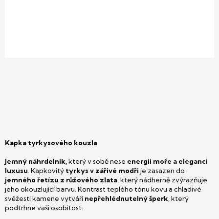
Kapka tyrkysového kouzla
Jemný náhrdelník,
který v sobě nese
energii moře a eleganci
luxusu
. Kapkovitý
tyrkys v zářivé modři
je zasazen do
jemného řetízu z růžového zlata
, který nádherně zvýrazňuje
jeho okouzlující barvu. Kontrast teplého tónu kovu a chladivé
svěžesti kamene vytváří
nepřehlédnutelný šperk
, který
podtrhne vaši osobitost.