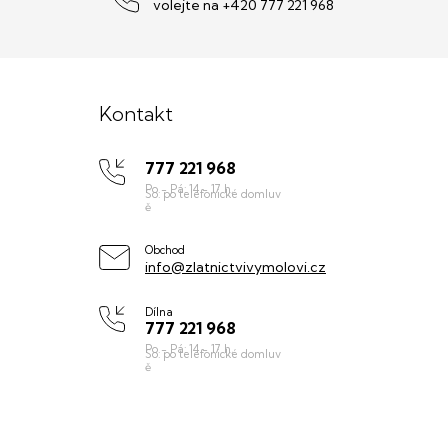
volejte na +420 777 221 968
Z
á
Kontakt
p
777 221 968
a
t
í
Obchod
info@zlatnictvivymolovi.cz
Dílna
777 221 968