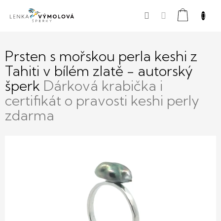
Přejít
Nákupní
na
obsah
košík
Prsten s mořskou perla keshi z
Tahiti v bílém zlatě - autorský
šperk
Dárková krabička i
certifikát o pravosti keshi perly
zdarma