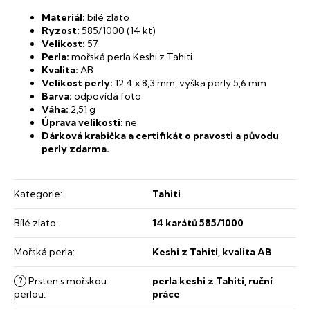
Materiál:
bílé zlato
Ryzost:
585/1000 (14 kt)
Velikost:
57
Perla:
mořská perla Keshi z Tahiti
Kvalita:
AB
Velikost perly:
12,4 x 8,3 mm, výška perly 5,6 mm
Barva:
odpovídá foto
Váha:
2,51 g
Úprava velikosti
:
ne
Dárková krabička a certifikát o pravosti a původu
perly zdarma.
Kategorie
:
Tahiti
Bílé zlato
:
14 karátů 585/1000
Mořská perla
:
Keshi z Tahiti, kvalita AB
?
Prsten s mořskou
perla keshi z Tahiti, ruční
perlou
:
práce