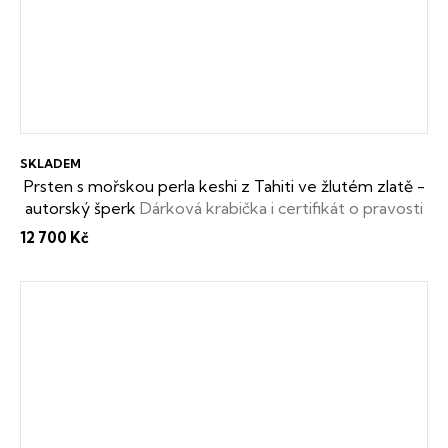
SKLADEM
Prsten s mořskou perla keshi z Tahiti ve žlutém zlatě -
autorský šperk
Dárková krabička i certifikát o pravosti
keshi perly zdarma
12 700 Kč