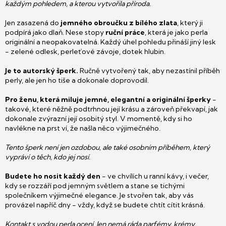
každým pohledem, a kterou vytvořila příroda.
Jen zasazená do
jemného obroučku z bílého zlata
, který ji
podpírá jako dlaň. Nese stopy
ruční práce
, která je jako perla
originální a neopakovatelná. Každý úhel pohledu přináší jiný lesk
- zelené odlesk, perleťové závoje, dotek hlubin.
Je to autorský šperk.
Ručně vytvořený tak, aby nezastínil příběh
perly, ale jen ho tiše a dokonale doprovodil.
Pro ženu, která miluje jemné, elegantní a originální šperky
-
takové, které něžně podtrhnou její krásu a zároveň překvapí, jak
dokonale zvýrazní její osobitý styl. V momentě, kdy si ho
navlékne na prst ví, že našla něco výjimečného.
Tento šperk není jen ozdobou, ale také osobním příběhem, který
vypráví o těch, kdo jej nosí.
Budete ho nosit každý den
- ve chvílích u ranní kávy, i večer,
kdy se rozzáří pod jemným světlem a stane se tichými
společníkem výjimečné elegance. Je stvořen tak, aby vás
provázel napříč dny - vždy, když se budete chtít cítit krásná.
Kontakt s vodou perla ocení. Jen nemá ráda parfémy, krémy,