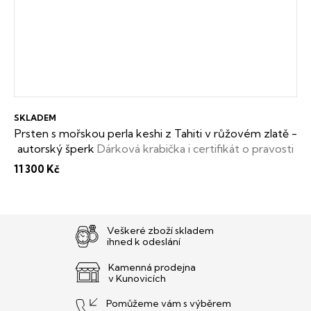
SKLADEM
Prsten s mořskou perla keshi z Tahiti v růžovém zlatě -
autorský šperk
Dárková krabička i certifikát o pravosti
keshi perly zdarma
11 300 Kč
Veškeré zboží skladem
ihned k odeslání
Kamenná prodejna
v Kunovicích
Pomůžeme vám s výběrem