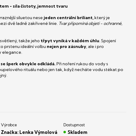
ntem - síla čistoty, jemnost tvaru
raznější siluetou nese
jeden centrální briliant,
který je
zi dvě ladně zakřivené linie.
Tvar připomíná objetí - ochranné,
osvětlený, takže jeho
třpyt vyniká v každém úhlu
. Spojení
oto prstenu ideální volbu
nejen pro zásnuby
, ale i pro
y elegance.
y se šperk obvykle odkládá.
Při noření rukou do vody s
upelového rituálu nebo jen tak, když necháte vodu stékat po
ejný.
Značka:
Lenka Výmolová
Skladem