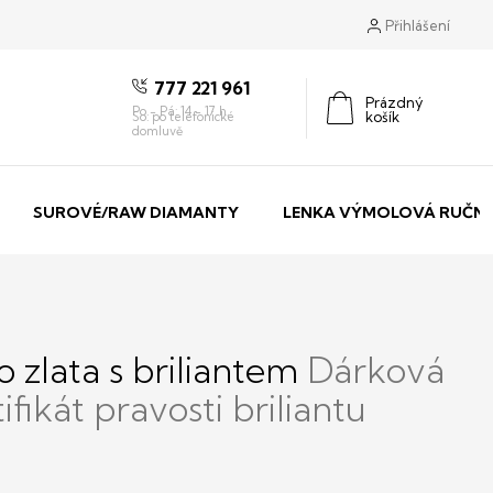
Přihlášení
777 221 961
Prázdný
košík
Nákupní
košík
SUROVÉ/RAW DIAMANTY
LENKA VÝMOLOVÁ RUČNÍ
o zlata s briliantem
Dárková
ifikát pravosti briliantu