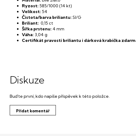
Materiál:
bílé zlato
Ryzost:
585/1000 (14 kt)
Velikost:
54
Čistota/barva briliantu:
SI/G
Briliant:
0,15 ct
Šířka prstenu:
4 mm
Váha:
3,04 g
Certifikát pravosti briliantu i dárková krabička zdarm
Diskuze
Buďte první, kdo napíše příspěvek k této položce.
Přidat komentář