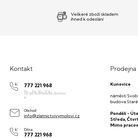
Veškeré zboží skladem
ihned k odeslání
Z
á
p
Kontakt
Prodejna
a
t
Kunovice
777 221 968
í
náměstí Svob
budova Stará
Obchod
Pondělí - Úte
info@zlatnictvivymolovi.cz
Středa, Čtvr
Mimo pracov
Dílna
777 221 968