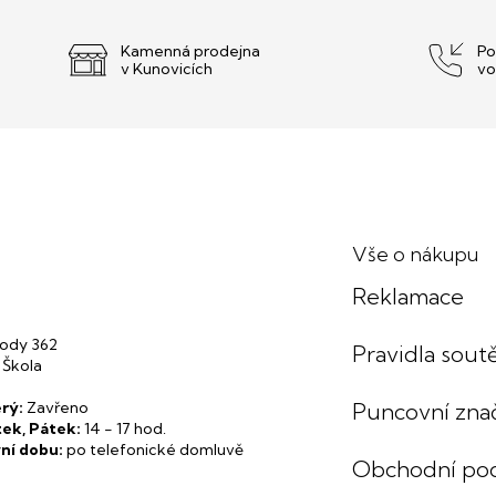
Kamenná prodejna
Po
v Kunovicích
vo
Vše o nákupu
Reklamace
ody 362
Pravidla soutě
 Škola
rý:
Zavřeno
Puncovní zna
tek, Pátek:
14 - 17 hod.
ní dobu:
po telefonické domluvě
Obchodní po