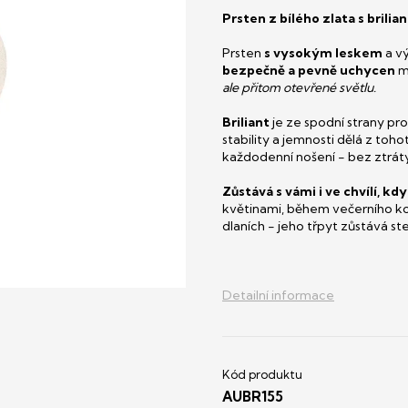
Prsten z bílého zlata s brilia
Prsten
s vysokým leskem
a vý
bezpečně a pevně uchycen
me
ale přitom otevřené světlu.
Briliant
je ze spodní strany pr
stability a jemnosti dělá z toh
každodenní nošení - bez ztrát
Zůstává s vámi i ve chvílí, kd
květinami, během večerního ko
dlaních - jeho třpyt zůstává st
Detailní informace
AUBR155