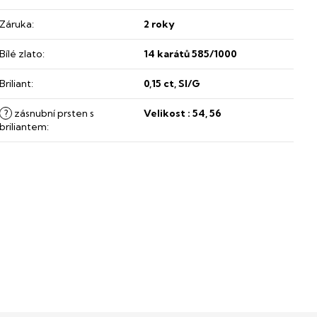
Záruka
:
2 roky
Bílé zlato
:
14 karátů 585/1000
Briliant
:
0,15 ct, SI/G
?
zásnubní prsten s
Velikost : 54, 56
briliantem
: