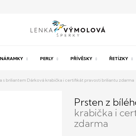
NÁRAMKY
PERLY
PŘÍVĚSKY
ŘETÍZKY
ta s briliantem
Dárková krabička i certifikát pravosti briliantu zdarma
Prsten z bíléh
krabička i cert
zdarma