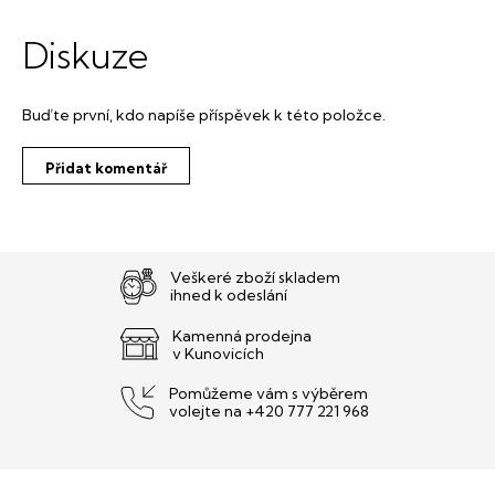
Diskuze
Buďte první, kdo napíše příspěvek k této položce.
Přidat komentář
Veškeré zboží skladem
ihned k odeslání
Kamenná prodejna
v Kunovicích
Pomůžeme vám s výběrem
volejte na +420 777 221 968
Z