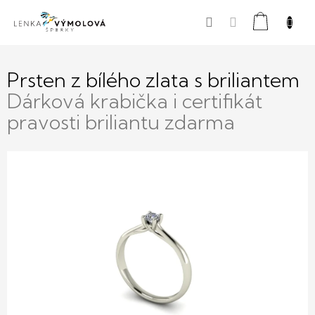
Přejít
Nákupní
na
obsah
košík
Prsten z bílého zlata s briliantem
Dárková krabička i certifikát
pravosti briliantu zdarma