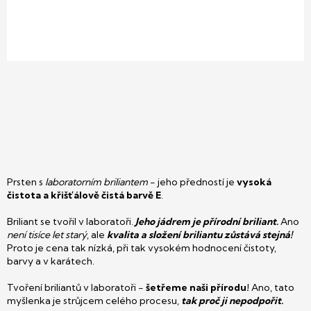
Prsten s
laboratorním briliantem
- jeho předností je
vysoká
čistota a křišťálově čistá barvě E
.
Briliant se tvořil v laboratoři.
Jeho jádrem je přírodní briliant.
Ano
není tisíce let starý
, ale
kvalita a složení briliantu zůstává stejná!
Proto je cena tak nízká, při tak vysokém hodnocení čistoty,
barvy a v karátech.
Tvoření briliantů v laboratoři -
šetřeme naši přírodu!
Ano, tato
myšlenka je strůjcem celého procesu,
tak proč ji nepodpořit.