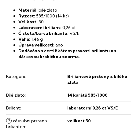
Materiál:
bílé zlato
Ryzost:
585/1000 (14 kt)
Velikost:
50
Laboratorní briliant:
0,26 ct
Čistota/barva briliantu:
VS/E
Váha:
1,46 g
Úprava velikosti
:
ano
Dodáváno s certifikátem pravosti briliantu a s
dárkovou krabičkou zdarma.
Kategorie
:
Briliantové prsteny z bílého
zlata
Bílé zlato
:
14 karátů 585/1000
Briliant
:
laboratorní 0,26 ct VS/E
?
zásnubní prsten s
velikost 50
briliantem
: