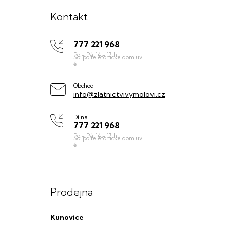
á
Kontakt
p
777 221 968
a
t
í
Obchod
info@zlatnictvivymolovi.cz
Dílna
777 221 968
Prodejna
Kunovice