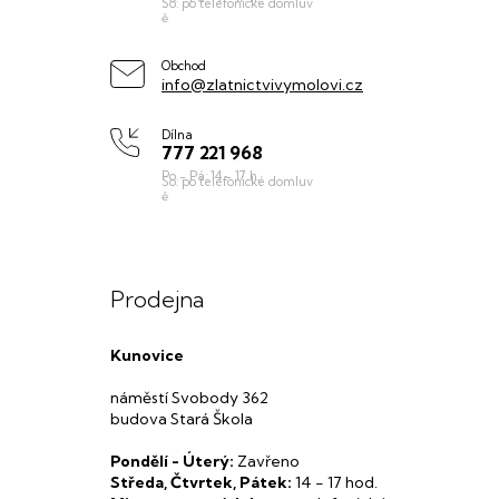
t
í
Obchod
info@zlatnictvivymolovi.cz
Dílna
777 221 968
Prodejna
Kunovice
náměstí Svobody 362
budova Stará Škola
Pondělí - Úterý:
Zavřeno
Středa, Čtvrtek, Pátek:
14 - 17 hod.