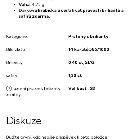
Váha:
4,72 g
Dárková krabička a certifikát pravosti briliantů a
safírů zdarma.
Kategorie
:
Prsteny s brilianty
Bílé zlato
:
14 karátů 585/1000
Brilianty
:
0,40 ct, SI/G
safíry
:
1,20 ct
?
luxusní prsten s brilianty
Velikost : 58
a safíry
:
Diskuze
Buďte první, kdo napíše příspěvek k této položce.