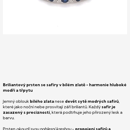
Briliantový prsten se safíry v bílém zlatě - harmonie hluboké
modři a třpytu
Jemný oblouk
bílého zlata
nese
devět sytě modrých safírů
,
které jako noční nebe prosvítají září briliantů. Každý
safír je
zasazený s precizností,
která podtrhuje jeho přirozený lesk a
barvu.
Prsten
okouzlí svou noblesní kresbou
-
propojení safírů a