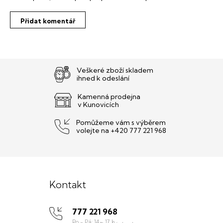
Přidat komentář
Veškeré zboží skladem
ihned k odeslání
Kamenná prodejna
v Kunovicích
Pomůžeme vám s výběrem
volejte na +420 777 221 968
Z
á
Kontakt
p
777 221 968
a