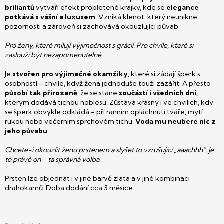
briliantů
vytváří efekt propletené krajky, kde se
elegance
potkává s vášní a luxusem
. Vzniká klenot, který neunikne
pozornosti a zároveň si zachovává okouzlující půvab.
Pro ženy, které milují výjimečnost s grácií. Pro chvíle, které si
zaslouží být nezapomenutelné.
Je
stvořen pro výjimečné okamžiky
, které si žádají šperk s
osobností - chvíle, když žena jednoduše touží zazářit. A přesto
působí tak přirozeně
, že se stane
součástí i všedních dní,
kterým dodává tichou noblesu. Zůstává krásný i ve chvílích, kdy
se šperk obvykle odkládá - při ranním opláchnutí tváře, mytí
rukou nebo večerním sprchovém tichu.
Voda mu neubere nic z
jeho půvabu
.
Chcete-i okouzlit ženu prstenem a slyšet to vzrušující „aaachhh", je
to právě on - ta správná volba.
Prsten lze objednat i v jiné barvě zlata a v jiné kombinaci
drahokamů. Doba dodání cca 3 měsíce.