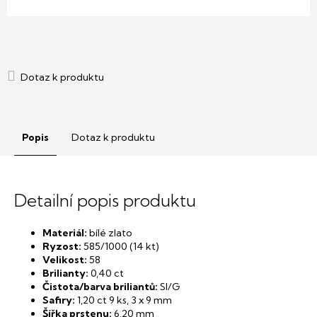
Popis
Dotaz k produktu
Detailní popis produktu
Materiál:
bílé zlato
Ryzost:
585/1000 (14 kt)
Velikost:
58
Brilianty:
0,40 ct
Čistota/barva briliantů:
SI/G
Safiry:
1,20 ct 9 ks, 3 x 9 mm
Šířka prstenu:
6,20 mm