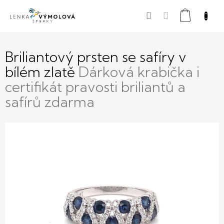
Přejít
Nákupní
na
obsah
košík
Briliantový prsten se safíry v
bílém zlatě
Dárková krabička i
certifikát pravosti briliantů a
safírů zdarma