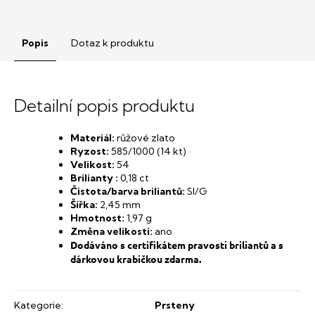
Popis
Dotaz k produktu
Detailní popis produktu
Materiál:
růžové zlato
Ryzost:
585/1000 (14 kt)
Velikost:
54
Brilianty :
0,18 ct
Čistota/barva briliantů:
SI/G
Šířka:
2,45
mm
Hmotnost:
1,97 g
Změna velikosti:
ano
Dodáváno s certifikátem pravosti briliantů a s
dárkovou krabičkou zdarma.
Kategorie
:
Prsteny