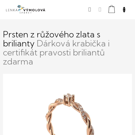
Přejít
Nákupní
na
obsah
košík
Prsten z růžového zlata s
brilianty
Dárková krabička i
certifikát pravosti briliantů
zdarma