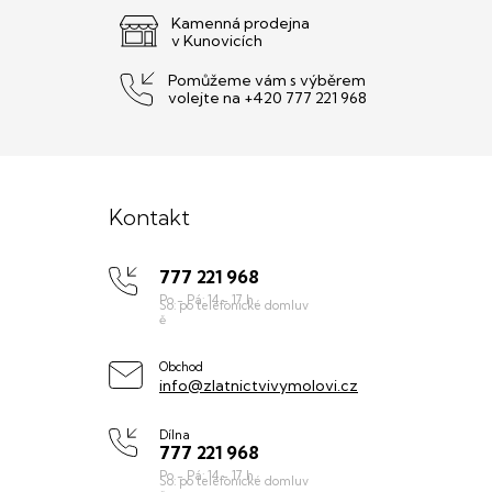
Kamenná prodejna
v Kunovicích
Pomůžeme vám s výběrem
volejte na +420 777 221 968
Z
á
Kontakt
p
777 221 968
a
t
í
Obchod
info@zlatnictvivymolovi.cz
Dílna
777 221 968