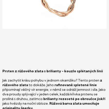
Prsten z růžového zlata s brilianty - kouzlo splétaných linií
Jak zachytit krásu pohybu v jednom okamžiku? Tento prsten
z
růžového zlata
to dokáže. Jeho
rafinovaně spletené linie
připomínají věčný vír energie, v němž se odráží jemnost i síla. Jako
dva proudy splývající v jeden celek, každá křivka prstenu se
prolíná s druhou, zatímco
brilianty rozeseté po obroučce jiskří
jako hvězdy na noční obloze.
Růžová barva zlata umocňuje
originalitu šperku.