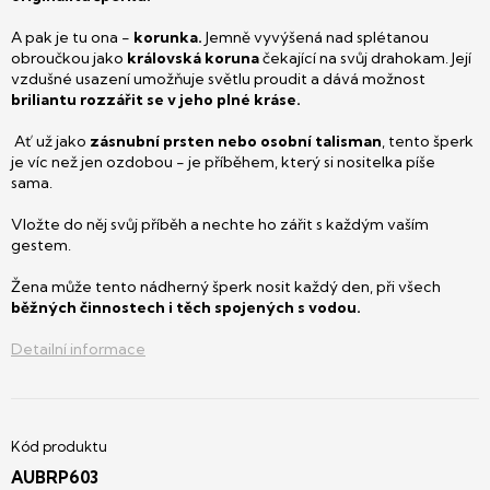
A pak je tu ona -
korunka.
Jemně vyvýšená nad splétanou
obroučkou jako
královská koruna
čekající na svůj drahokam. Její
vzdušné usazení umožňuje světlu proudit a dává možnost
briliantu rozzářit se v jeho plné kráse.
Ať už jako
zásnubní prsten nebo osobní talisman
, tento šperk
je víc než jen ozdobou - je příběhem, který si nositelka píše
sama.
Vložte do něj svůj příběh a nechte ho zářit s každým vaším
gestem.
Žena může tento nádherný šperk nosit každý den, při všech
běžných činnostech i těch spojených s vodou.
Detailní informace
AUBRP603