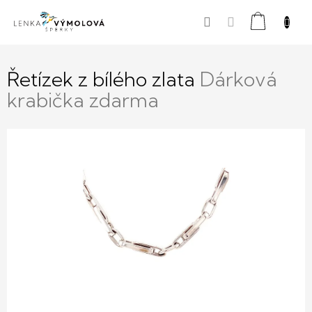
Přejít
Nákupní
na
obsah
košík
Řetízek z bílého zlata
Dárková
krabička zdarma