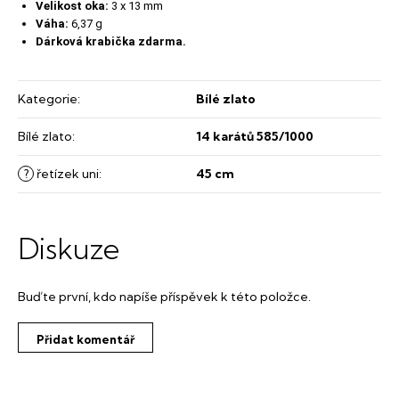
Velikost oka:
3
x 13 mm
Váha:
6,37 g
Dárková krabička zdarma.
Kategorie
:
Bílé zlato
Bílé zlato
:
14 karátů 585/1000
?
řetízek uni
:
45 cm
Diskuze
Buďte první, kdo napíše příspěvek k této položce.
Přidat komentář