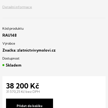
Detailní informace
RAU148
Značka:
zlatnictvivymolovi.cz
Skladem
38 200 Kč
31 570,25 Kč bez DPH
Měrná
cena:
Přidat do košíku