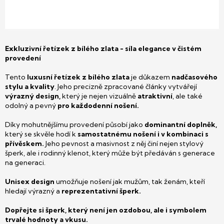
Exkluzivní řetízek z bílého zlata - síla elegance v čistém
provedení
Tento
luxusní řetízek z bílého zlata
je důkazem
nadčasového
stylu a kvality
. Jeho precizně zpracované články vytvářejí
výrazný design,
který je nejen vizuálně
atraktivní
, ale také
odolný a pevný
pro každodenní nošení.
Díky mohutnějšímu provedení působí jako
dominantní doplněk,
který se skvěle hodí k
samostatnému nošení i v kombinaci s
přívěskem.
Jeho pevnost a masivnost z něj činí nejen stylový
šperk, ale i rodinný klenot, který může být předáván s generace
na generaci.
Unisex design
umožňuje nošení jak mužům, tak ženám, kteří
hledají výrazný a
reprezentativní šperk.
Dopřejte si šperk, který není jen ozdobou, ale i symbolem
trvalé hodnoty a vkusu.