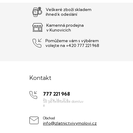
Veškeré zboží skladem
ihned k odeslání
Kamenná prodejna
v Kunovicích
Pomůžeme vám s výběrem
volejte na +420 777 221 968
Z
á
Kontakt
p
777 221 968
a
t
í
Obchod
info@zlatnictvivymolovi.cz