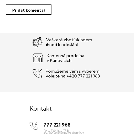
Přidat komentář
Veškeré zboží skladem
ihned k odeslání
Kamenná prodejna
v Kunovicích
Pomůžeme vám s výběrem
volejte na +420 777 221 968
Z
á
Kontakt
p
777 221 968
a