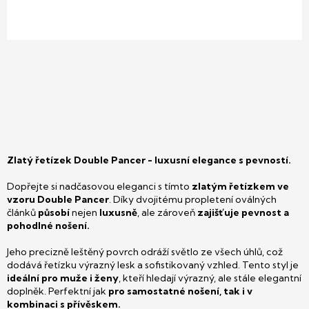
Zlatý řetízek Double Pancer - luxusní elegance s pevností.
Dopřejte si nadčasovou eleganci s tímto
zlatým řetízkem ve
vzoru Double Pancer
. Díky dvojitému propletení oválných
článků
působí
nejen
luxusně
, ale zároveň
zajišťuje pevnost a
pohodlné nošení.
Jeho precizně leštěný povrch odráží světlo ze všech úhlů, což
dodává řetízku výrazný lesk a sofistikovaný vzhled. Tento styl je
ideální pro muže i ženy
, kteří hledají výrazný, ale stále elegantní
doplněk. Perfektní jak
pro samostatné nošení, tak i v
kombinaci s přívěskem.