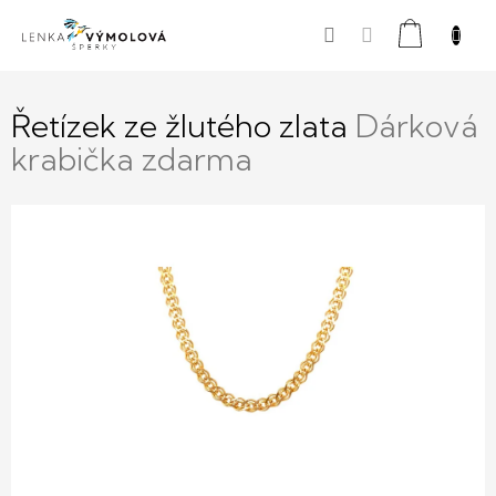
Přejít
Nákupní
na
obsah
košík
Řetízek ze žlutého zlata
Dárková
krabička zdarma