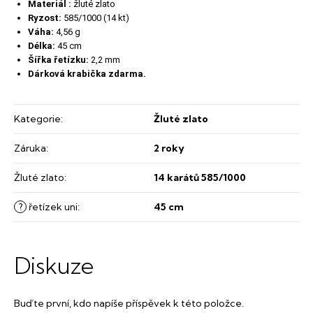
Materiál :
žluté zlato
Ryzost:
585/1000 (14 kt)
Váha:
4,56 g
Délka:
45 cm
Šířka řetízku:
2,2 mm
Dárková krabička zdarma.
Kategorie
:
Žluté zlato
Záruka
:
2 roky
Žluté zlato
:
14 karátů 585/1000
?
řetízek uni
:
45 cm
Diskuze
Buďte první, kdo napíše příspěvek k této položce.