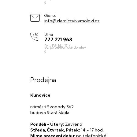
t
í
Obchod
info@zlatnictvivymolovi.cz
Dílna
777 221 968
Prodejna
Kunovice
náměstí Svobody 362
budova Stará Škola
Pondělí - Úterý:
Zavřeno
Středa, Čtvrtek, Pátek:
14 - 17 hod.
Mimo pracovní dobu:
po telefonické