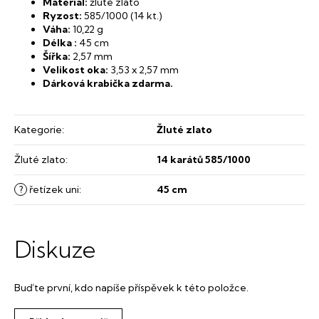
Materiál:
žluté zlato
Ryzost:
585/1000 (14 kt.)
Váha:
10,22 g
Délka :
45 cm
Šířka:
2,57 mm
Velikost oka:
3,53 x 2,57 mm
Dárková krabička zdarma.
Kategorie
:
Žluté zlato
Žluté zlato
:
14 karátů 585/1000
?
řetízek uni
:
45 cm
Diskuze
Buďte první, kdo napíše příspěvek k této položce.