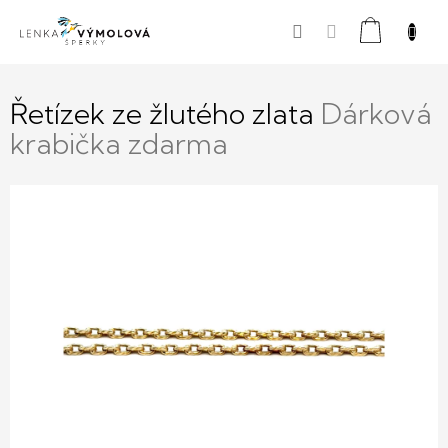
Přejít
Nákupní
na
obsah
košík
Řetízek ze žlutého zlata
Dárková
krabička zdarma