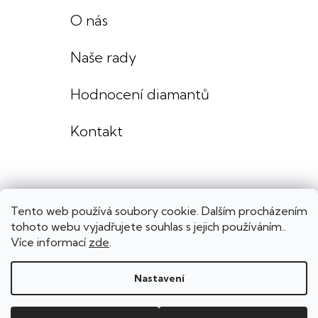
O nás
Naše rady
Hodnocení diamantů
Kontakt
Tento web používá soubory cookie. Dalším procházením
tohoto webu vyjadřujete souhlas s jejich používáním..
Více informací
zde
.
Nastavení
Copyright 2026
Lenka Výmolová šperky
. Všechna práva vyhrazena.
Upravit nastavení cookies
Grafický návrh
KošnarDesign
| Nakódoval
Pavel Skuček