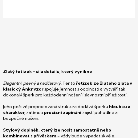
Zlatý řetízek - síla detailu, který vynikne
Elegantní, pevný a nadčasový.
Tento
řetízek ze žlutého zlata v
klasický Ankr vzor
spojuje jemnost s odolností a vytváří tak
dokonalý šperk pro každodenní nošení i slavnostní příležitosti.
Jeho pečlivě propracovaná struktura dodává šperku
hloubku a
charakter,
zatímco
precizní zapínání
zajistí pohodlné a
bezpečné nošení.
Stylový doplněk, který lze nosit samostatně nebo
kombinovat s přívěskem
- vždy bude vypadat skvěle.