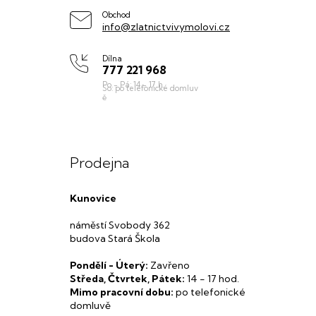
í
Obchod
info@zlatnictvivymolovi.cz
Dílna
777 221 968
Prodejna
Kunovice
náměstí Svobody 362
budova Stará Škola
Pondělí - Úterý:
Zavřeno
Středa, Čtvrtek, Pátek:
14 - 17 hod.
Mimo pracovní dobu:
po telefonické
domluvě