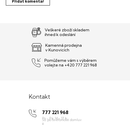
Přidat komentář
Veškeré zboží skladem
ihned k odeslání
Kamenná prodejna
v Kunovicích
Pomůžeme vám s výběrem
volejte na +420 777 221 968
Z
á
Kontakt
p
777 221 968
a
t