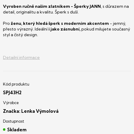
Vyroben ručně naším zlatníkem - Šperky JANN
, s důrazem na
detail, originalitu a kvalitu. Šperk s duší.
Pro
ženu, který hledá šperk s moderním akcentem
- jemný,
přesto výrazný. Ideální
i jako zásnubní,
pokud milujete současný
styl a čistý design.
Detailní informace
SPJ43H2
Značka:
Lenka Výmolová
Skladem