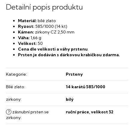
Detailní popis produktu
Materiál:
​bílé zlato
Ryzost:
​585/1000 (14 kt)
​Kámen:
​zirkony CZ 2,50 mm
Váha:
1,66 g
Velikost:
50
Cena dle velikosti a váhy prstenu
.
​Prsten je dodáván s dárkovou krabičkou zdarma.
Kategorie
:
Prsteny
Bílé zlato
:
14 karátů 585/1000
zirkony
:
bílý
?
zásnubní prsten se
ruční práce, velikost 52
zirkony
: