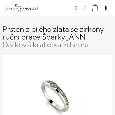
Přejít
Nákupní
na
obsah
košík
Prsten z bílého zlata se zirkony -
ruční práce Šperky JANN
Dárková krabička zdarma