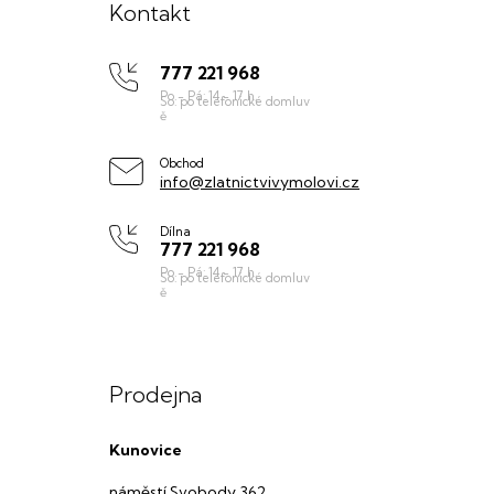
á
Kontakt
p
777 221 968
a
t
í
Obchod
info@zlatnictvivymolovi.cz
Dílna
777 221 968
Prodejna
Kunovice
náměstí Svobody 362