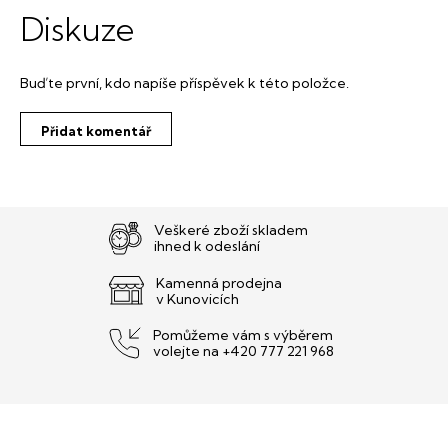
Diskuze
Buďte první, kdo napíše příspěvek k této položce.
Přidat komentář
Veškeré zboží skladem
ihned k odeslání
Kamenná prodejna
v Kunovicích
Pomůžeme vám s výběrem
volejte na +420 777 221 968
Z