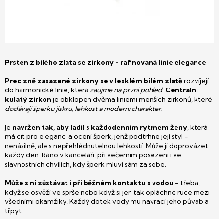
Prsten z bílého zlata se zirkony - rafinovaná linie elegance
Precizně zasazené zirkony se v lesklém bílém zlatě
rozvíjejí
do harmonické linie, která
zaujme na první pohled
.
Centrální
kulatý zirkon
je obklopen dvěma liniemi menších zirkonů, které
dodávají šperku jiskru, lehkost a moderní charakter.
Je
navržen tak, aby ladil s každodenním rytmem ženy
, která
má cit pro eleganci a ocení šperk, jenž podtrhne její styl -
nenásilně, ale s nepřehlédnutelnou lehkostí. Může ji doprovázet
každý den. Ráno v kanceláři, při večerním posezení i ve
slavnostních chvílích, kdy šperk mluví sám za sebe.
Může s ní zůstávat i při běžném kontaktu s vodou
- třeba,
když se osvěží ve sprše nebo když si jen tak opláchne ruce mezi
všedními okamžiky. Každý dotek vody mu navrací jeho půvab a
třpyt.