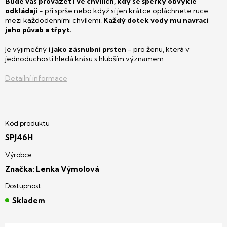
Bude vás provázet i ve chvílích, kdy se šperky obvykle
odkládají
- při sprše nebo když si jen krátce opláchnete ruce
mezi každodenními chvílemi.
Každý dotek vody mu navrací
jeho půvab a třpyt.
Je výjimečný
i jako zásnubní prsten
- pro ženu, která v
jednoduchosti hledá krásu s hlubším významem.
Detailní informace
SPJ46H
Značka:
Lenka Výmolová
Skladem