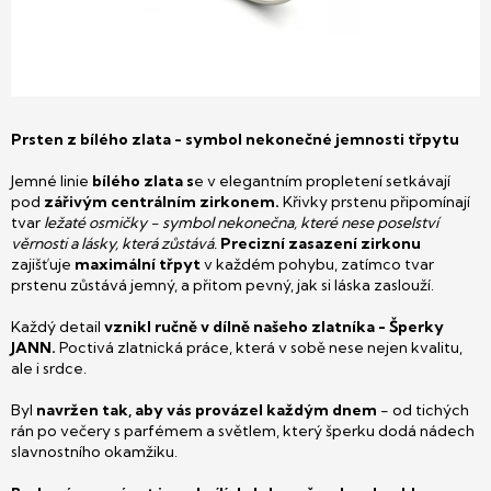
Prsten z bílého zlata - symbol nekonečné jemnosti třpytu
Jemné linie
bílého zlata s
e v elegantním propletení setkávají
pod
zářivým centrálním zirkonem.
Křivky prstenu připomínají
tvar
ležaté osmičky - symbol nekonečna, které nese poselství
věrnosti a lásky, která zůstává.
Precizní zasazení zirkonu
zajišťuje
maximální třpyt
v každém pohybu, zatímco tvar
prstenu zůstává jemný, a přitom pevný, jak si láska zaslouží.
Každý detail
vznikl ručně v dílně našeho zlatníka - Šperky
JANN.
Poctivá zlatnická práce, která v sobě nese nejen kvalitu,
ale i srdce.
Byl
navržen tak, aby vás provázel každým dnem
- od tichých
rán po večery s parfémem a světlem, který šperku dodá nádech
slavnostního okamžiku.