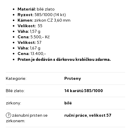
Materiál:
​bílé zlato
Ryzost:
​585/1000 (14 kt)
​Kámen:
​zirkon CZ 3,60 mm
Velikost:
55
Váha:
1,57 g
Cena:
5.500,- Kč
Velikost:
57
Váha:
1,67 g
Cena:
13.400,-
Prsten je dodáván s dárkovou krabičkou zdarma.
Kategorie
:
Prsteny
Bílé zlato
:
14 karátů 585/1000
zirkony
:
bílé
?
zásnubní prsten se
ruční práce, velikost 57
zirkonem
: