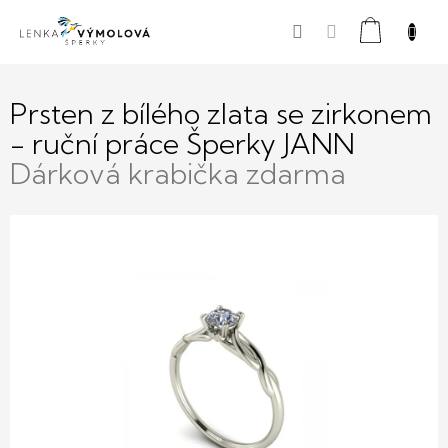
Přejít
Nákupní
na
obsah
košík
Prsten z bílého zlata se zirkonem
- ruční práce Šperky JANN
Dárková krabička zdarma