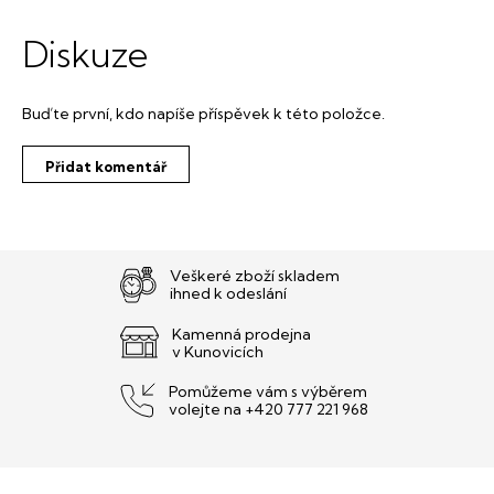
Diskuze
Buďte první, kdo napíše příspěvek k této položce.
Přidat komentář
Veškeré zboží skladem
ihned k odeslání
Kamenná prodejna
v Kunovicích
Pomůžeme vám s výběrem
volejte na +420 777 221 968
Z