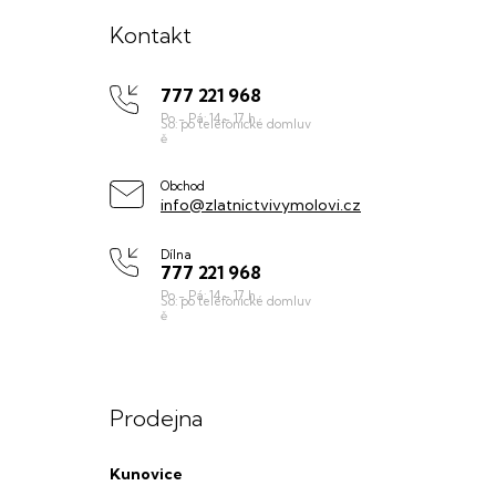
á
Kontakt
p
777 221 968
a
t
í
Obchod
info@zlatnictvivymolovi.cz
Dílna
777 221 968
Prodejna
Kunovice