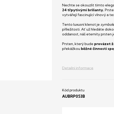
Nechte se okouzlit tímto ele
24 třpytivými brilianty.
Prste
vytvářejí fascinující vlnový a 
Tento luxusní klenot je
symbole
příležitosti. Ať už hledáte dok
oddanost, náš eternity prsten 
Prsten, který bude
provázet ž
překážkou
běžné činnosti spo
Detailní informace
AUBRP053B