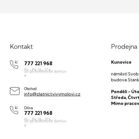
Z
á
p
Kontakt
Prodejna
a
t
Kunovice
777 221 968
í
náměstí Svob
budova Stará
Obchod
Pondělí - Úte
info@zlatnictvivymolovi.cz
Středa, Čtvr
Mimo pracov
Dílna
777 221 968