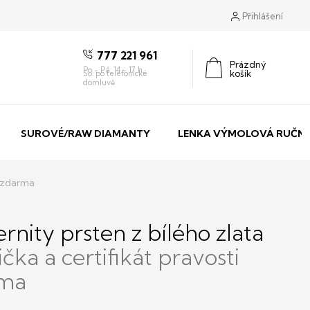
Přihlášení
777 221 961
Prázdný
košík
Nákupní
košík
SUROVÉ/RAW DIAMANTY
LENKA VÝMOLOVÁ RUČNÍ
ů zdarma
ernity prsten z bílého zlata
ka a certifikát pravosti
rma