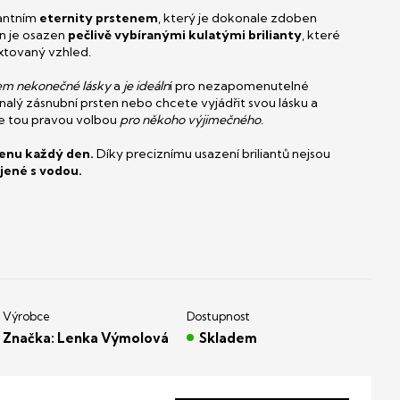
gantním
eternity prstenem
, který je dokonale zdoben
n je osazen
pečlivě vybíranými kulatými brilianty
, které
textovaný vzhled.
m nekonečné lásky
a
je ideáln
í pro nezapomenutelné
onalý zásnubní prsten nebo chcete vyjádřit svou lásku a
je tou pravou volbou
pro někoho výjimečného.
enu každý den.
Díky preciznímu usazení briliantů nejsou
jené s vodou.
Značka:
Lenka Výmolová
Skladem