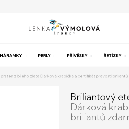
NÁRAMKY
PERLY
PŘÍVĚSKY
ŘETÍZKY
y prsten z bílého zlata
Dárková krabička a certifikát pravosti briliant
Briliantový et
Dárková krabič
briliantů zda