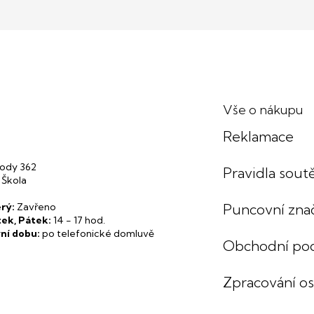
Vše o nákupu
Reklamace
ody 362
Pravidla soutě
 Škola
rý:
Zavřeno
Puncovní zna
tek, Pátek:
14 - 17 hod.
ní dobu:
po telefonické domluvě
Obchodní po
Zpracování o