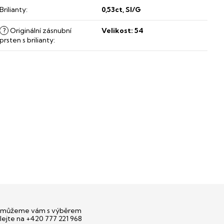
Brilianty
:
0,53ct, SI/G
?
Originální zásnubní
Velikost: 54
prsten s brilianty
:
můžeme vám s výběrem
lejte na +420 777 221 968