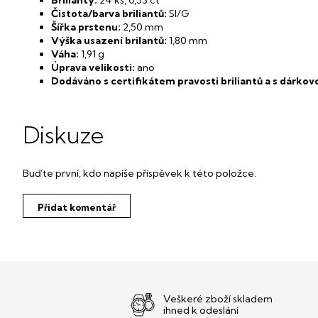
Brilianty:
24 ks,
0,53 ct
Čistota/barva briliantů:
SI/G
Šířka prstenu:
2,50 mm
Výška usazení brilantů:
1,80 mm
Váha:
1,91 g
Úprava velikosti
:
ano
Dodáváno s certifikátem
pravosti briliantů a s dárko
Diskuze
Buďte první, kdo napíše příspěvek k této položce.
Přidat komentář
Veškeré zboží skladem
ihned k odeslání