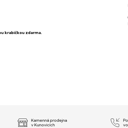
vou krabičkou zdarma.
Kamenná prodejna
Po
v Kunovicích
vo