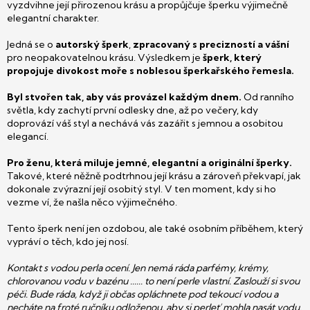
vyzdvihne její přirozenou krásu a propůjčuje šperku výjimečně
elegantní charakter.
Jedná se o
autorský šperk
,
zpracovaný s precizností a vášní
pro neopakovatelnou krásu. Výsledkem je
šperk, který
propojuje divokost moře s noblesou šperkařského řemesla.
Byl stvořen tak, aby vás provázel každým dnem.
Od ranního
světla, kdy zachytí první odlesky dne, až po večery, kdy
doprovází váš styl a nechává vás zazářit s jemnou a osobitou
elegancí.
Pro ženu, která miluje jemné, elegantní a originální šperky.
Takové, které něžně podtrhnou její krásu a zároveň překvapí, jak
dokonale zvýrazní její osobitý styl. V ten moment, kdy si ho
vezme ví, že našla něco výjimečného.
Tento šperk není jen ozdobou, ale také osobním příběhem, který
vypráví o těch, kdo jej nosí.
Kontakt s vodou perla ocení. Jen nemá ráda parfémy, krémy,
chlorovanou vodu v bazénu ...... to není perle vlastní. Zaslouží si svou
péči. Bude ráda, když ji občas opláchnete pod tekoucí vodou a
necháte na froté ručníku odloženou, aby si perleť mohla nasát vodu.