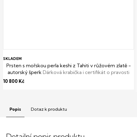
SKLADEM
Prsten s mořskou perla keshi z Tahiti v růžovém zlatě -
autorský šperk
Dárková krabička i certifikát o pravosti
keshi perly zdarma
10 800 Kč
Popis
Dotaz k produktu
Detailní popis produktu