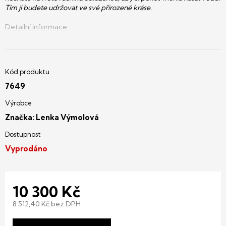
Tím ji budete udržovat ve své přirozené kráse.
Detailní informace
7649
Značka:
Lenka Výmolová
Vyprodáno
10 300 Kč
8 512,40 Kč bez DPH
Měrná
cena: