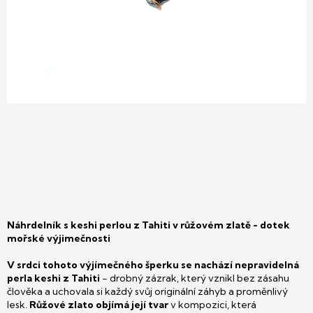
Náhrdelník s keshi perlou z Tahiti v růžovém zlatě - dotek
mořské výjimečnosti
V srdci tohoto výjímečného šperku se nachází nepravidelná
perla keshi z Tahiti
- drobný zázrak, který vznikl bez zásahu
člověka a uchovala si každý svůj originální záhyb a proměnlivý
lesk.
Růžové zlato objímá její tvar
v kompozici, která