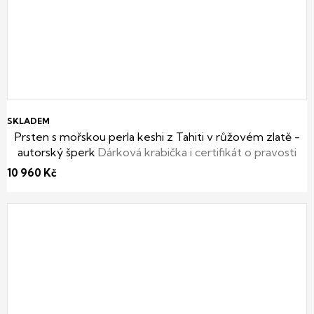
SKLADEM
Prsten s mořskou perla keshi z Tahiti v růžovém zlatě -
autorský šperk
Dárková krabička i certifikát o pravosti
keshi perly zdarma
10 960 Kč