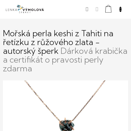
Přejít
Nákupní
na
obsah
košík
Mořská perla keshi z Tahiti na
řetízku z růžového zlata -
autorský šperk
Dárková krabička
a certifikát o pravosti perly
zdarma