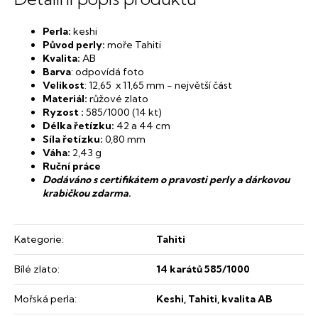
Perla:
keshi
Původ perly:
moře Tahiti
Kvalita:
AB
Barva
: odpovídá foto
Velikost
: 12,65 x 11,65 mm - největší část
Materiál:
růžové zlato
Ryzost :
585/1000 (14 kt)
Délka řetízku:
42 a 44 cm
Síla řetízku:
0,80 mm
Váha:
2,43
g
Ruční práce
Dodáváno s certifikátem o pravosti perly a dárkovou
krabičkou zdarma.
Kategorie
:
Tahiti
Bílé zlato
:
14 karátů 585/1000
Mořská perla
:
Keshi, Tahiti, kvalita AB