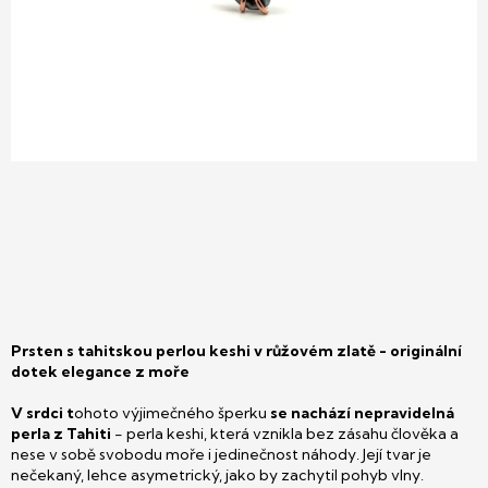
Prsten s tahitskou perlou keshi v růžovém zlatě - originální
dotek elegance z moře
V srdci t
ohoto výjimečného šperku
se nachází nepravidelná
perla z Tahiti
- perla keshi, která vznikla bez zásahu člověka a
nese v sobě svobodu moře i jedinečnost náhody. Její tvar je
nečekaný, lehce asymetrický, jako by zachytil pohyb vlny.