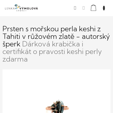
Přejít
Nákupní
na
obsah
košík
Prsten s mořskou perla keshi z
Tahiti v růžovém zlatě - autorský
šperk
Dárková krabička i
certifikát o pravosti keshi perly
zdarma