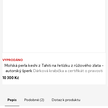
VYPRODÁNO
Mořská perla keshi z Tahiti na řetízku z růžového zlata -
autorský šperk
Dárková krabička a certifikát o pravosti
perly zdarma
10 300 Kč
Popis
Podobné (2)
Dotaz k produktu