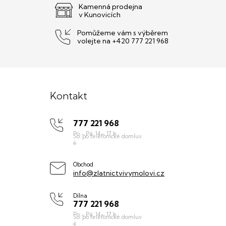
Kamenná prodejna
v Kunovicích
Pomůžeme vám s výběrem
volejte na +420 777 221 968
Z
á
Kontakt
p
777 221 968
a
t
í
Obchod
info@zlatnictvivymolovi.cz
Dílna
777 221 968