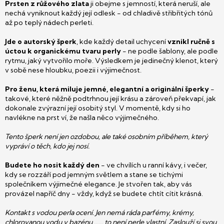
Prsten z růžového zlata
ji obejme s jemností, která neruší, ale
nechá vyniknout každý její odlesk - od chladivě střibřitých tónů
až po teplý nádech perleti.
Jde o autorský šperk
, kde každý detail uchycení
vznikl ručně s
úctou k organickému tvaru perly
- ne podle šablony, ale podle
rytmu, jaký vytvořilo moře. Výsledkem je jedinečný klenot, který
v sobě nese hloubku, poezii i výjimečnost.
Pro ženu, která miluje jemné, elegantní a originální šperky
-
takové, které něžně podtrhnou její krásu a zároveň překvapí, jak
dokonale zvýrazní její osobitý styl. V momentě, kdy si ho
navlékne na prst ví, že našla něco výjimečného.
Tento šperk není jen ozdobou, ale také osobním příběhem, který
vypráví o těch, kdo jej nosí.
Budete ho nosit každý den
- ve chvílích u ranní kávy, i večer,
kdy se rozzáří pod jemným světlem a stane se tichými
společníkem výjimečné elegance. Je stvořen tak, aby vás
provázel napříč dny - vždy, když se budete chtít cítit krásná.
Kontakt s vodou perla ocení. Jen nemá ráda parfémy, krémy,
chlorovanou vodu v bazénu ...... to není perle vlastní. Zaslouží si svou