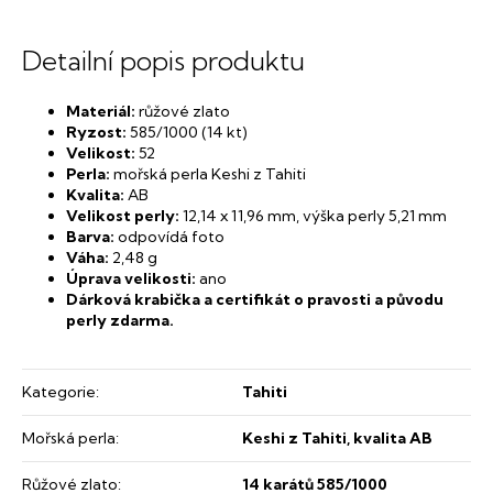
Detailní popis produktu
Materiál:
růžové
zlato
Ryzost:
585/1000 (14 kt)
Velikost:
52
Perla:
mořská perla Keshi z Tahiti
Kvalita:
AB
Velikost perly:
12,14 x 11,96 mm, výška perly 5,21 mm
Barva:
odpovídá foto
Váha:
2,48 g
Úprava velikosti
:
ano
Dárková krabička a certifikát o pravosti a původu
perly zdarma.
Kategorie
:
Tahiti
Mořská perla
:
Keshi z Tahiti, kvalita AB
Růžové zlato
:
14 karátů 585/1000