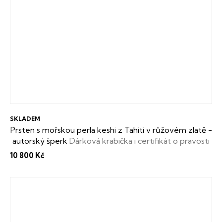
SKLADEM
Prsten s mořskou perla keshi z Tahiti v růžovém zlatě -
autorský šperk
Dárková krabička i certifikát o pravosti
keshi perly zdarma
10 800 Kč