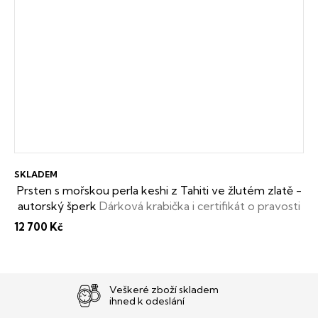
SKLADEM
Prsten s mořskou perla keshi z Tahiti ve žlutém zlatě -
autorský šperk
Dárková krabička i certifikát o pravosti
keshi perly zdarma
12 700 Kč
Veškeré zboží skladem
ihned k odeslání