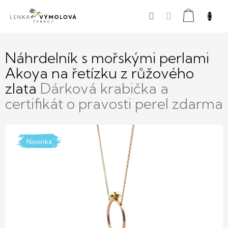
Přejít
Nákupní
na
obsah
košík
Náhrdelník s mořskými perlami
Akoya na řetízku z růžového
zlata
Dárková krabička a
certifikát o pravosti perel zdarma
Novinka