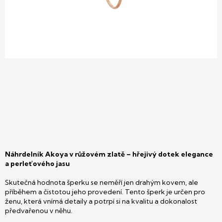
Náhrdelník Akoya v růžovém zlatě – hřejivý dotek elegance
a perleťového jasu
Skutečná hodnota šperku se neměří jen drahým kovem, ale
příběhem a čistotou jeho provedení. Tento šperk je určen pro
ženu, která vnímá detaily a potrpí si na kvalitu a dokonalost
předvařenou v něhu.