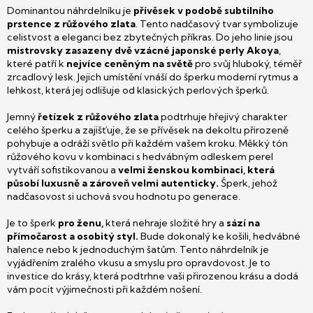
Dominantou náhrdelníku je
přívěsek v podobě subtilního
prstence z růžového zlata
. Tento nadčasový tvar symbolizuje
celistvost a eleganci bez zbytečných příkras. Do jeho linie jsou
mistrovsky zasazeny dvě vzácné japonské perly Akoya
,
které patří k
nejvíce ceněným na světě
pro svůj hluboký, téměř
zrcadlový lesk. Jejich umístění vnáší do šperku moderní rytmus a
lehkost, která jej odlišuje od klasických perlových šperků.
Jemný
řetízek z růžového zlata
podtrhuje hřejivý charakter
celého šperku a zajišťuje, že se přívěsek na dekoltu přirozeně
pohybuje a odráží světlo při každém vašem kroku. Měkký tón
růžového kovu v kombinaci s hedvábným odleskem perel
vytváří sofistikovanou a
velmi ženskou kombinaci, která
působí luxusně a zároveň velmi autenticky.
Šperk, jehož
nadčasovost si uchová svou hodnotu po generace.
Je to šperk
pro ženu,
která nehraje složité hry a
sází na
přímočarost a osobitý styl.
Bude dokonalý ke košili, hedvábné
halence nebo k jednoduchým šatům. Tento náhrdelník je
vyjádřením zralého vkusu a smyslu pro opravdovost. Je to
investice do krásy, která podtrhne vaši přirozenou krásu a dodá
vám pocit výjimečnosti při každém nošení.