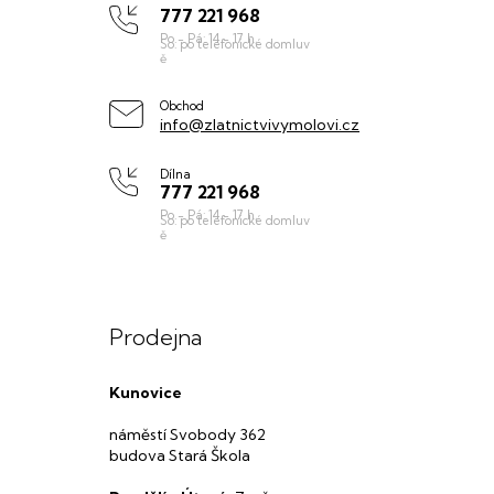
777 221 968
a
t
í
Obchod
info@zlatnictvivymolovi.cz
Dílna
777 221 968
Prodejna
Kunovice
náměstí Svobody 362
budova Stará Škola