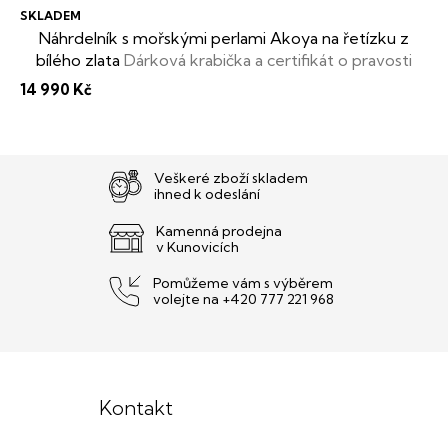
SKLADEM
Náhrdelník s mořskými perlami Akoya na řetízku z
bílého zlata
Dárková krabička a certifikát o pravosti
perel zdarma
14 990 Kč
Veškeré zboží skladem
ihned k odeslání
Kamenná prodejna
v Kunovicích
Pomůžeme vám s výběrem
volejte na +420 777 221 968
Z
á
Kontakt
p