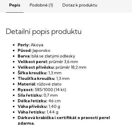
Popis
Podobné (1)
Dotaz k produktu
Detailní popis produktu
Perly:
Akoya
Původ:
Japonsko
Barva:
bílá se zlatými odlesky
Velikost perel:
průměr 3,6 mm
Velikost přívěsku:
průměr 18,2 mm
Šířka kroužku:
1,3 mm
Tloušťka kroužku
: 1,3 mm
Materiál:
růžové zlato
Ryzost:
585/1000 (14 kt)
Síla řetízku:
0,7 mm
Délka řetízku:
46 cm
Váha přívěsku:
1,40 g
Váha řetízku:
1,44 g
Dárková krabička i certifikát o pravosti perel
zdarma.