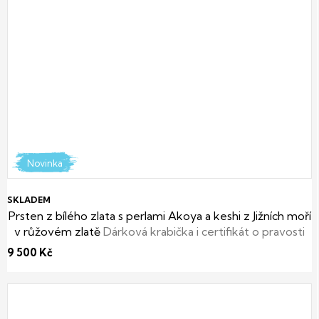
Novinka
SKLADEM
Prsten z bílého zlata s perlami Akoya a keshi z Jižních moří
v růžovém zlatě
Dárková krabička i certifikát o pravosti
perel zdarma
9 500 Kč