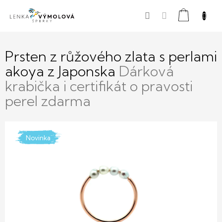
Přejít
Nákupní
na
obsah
košík
Prsten z růžového zlata s perlami
akoya z Japonska
Dárková
krabička i certifikát o pravosti
perel zdarma
Novinka