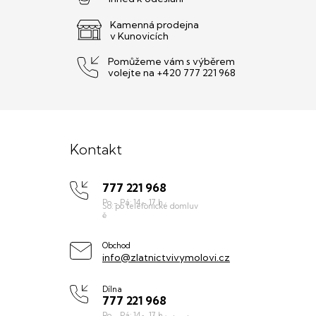
Kamenná prodejna
v Kunovicích
Pomůžeme vám s výběrem
volejte na +420 777 221 968
Z
á
Kontakt
p
777 221 968
a
t
í
Obchod
info@zlatnictvivymolovi.cz
Dílna
777 221 968