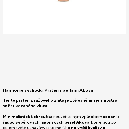
Harmonie východu: Prsten s perlami Akoya
Tento prsten z růžového zlata je ztělesněním jemnosti a
sofistikovaného vkusu.
Minimalistická obroučka
neuvěřitelným způsobem
souzní s
řadou výběrových japonských perel Akoya
, které jsou po
celém světě uznávány jako měřítko
nejvyšší kvality a