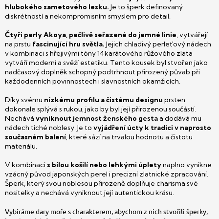
hlubokého sametového lesku.
Je to šperk definovaný
diskrétností a nekompromisním smyslem pro detail.
Čtyři perly Akoya, pečlivě seřazené do jemné linie
, vytvářejí
na prstu
fascinující hru světla.
Jejich chladivý perleťový nádech
v kombinaci s hřejivými tóny 14karátového růžového zlata
vytváří moderní a svěží estetiku.
Tento kousek byl stvořen jako
nadčasový doplněk schopný podtrhnout přirozený půvab při
každodenních povinnostech i slavnostních okamžicích.
Díky svému
nízkému profilu a čistému designu
prsten
dokonale splývá s rukou, jako by byl její přirozenou součástí.
Nechává
vyniknout jemnost ženského gesta
a dodává mu
nádech tiché noblesy. Je to
vyjádření úcty k tradici v naprosto
současném balení
, které sází na trvalou hodnotu a čistotu
materiálu.
V kombinaci
s bílou košilí nebo lehkými úplety
naplno vynikne
vzácný původ japonských perel i precizní zlatnické zpracování.
Šperk, který svou noblesou přirozeně doplňuje charisma své
nositelky a nechává vyniknout její autentickou krásu.
Vybíráme dary moře s charakterem, abychom z nich stvořili šperky,