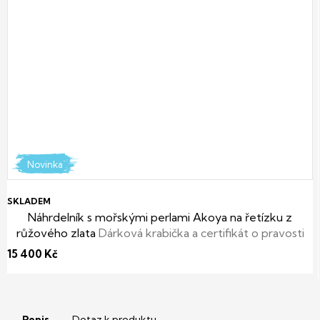
Novinka
SKLADEM
Náhrdelník s mořskými perlami Akoya na řetízku z
růžového zlata
Dárková krabička a certifikát o pravosti
perel zdarma
15 400 Kč
Popis
Dotaz k produktu