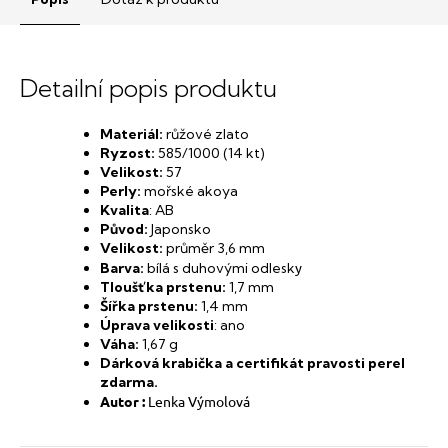
Detailní popis produktu
Materiál:
růžové zlato
Ryzost:
585/1000 (14 kt)
Velikost:
57
Perly:
mořské akoya
Kvalita
: AB
Původ:
Japonsko
Velikost:
průměr 3,6 mm
y
Barva:
bílá s duhovými odlesk
Tloušťka prstenu:
1,7 mm
Šířka prstenu:
1,4 mm
Úprava velikosti
: ano
Váha:
1,67 g
Dárková krabička a certifikát pravosti perel
zdarma.
Autor :
Lenka Výmolová