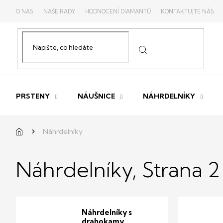
Přejít
O NÁS
NAŠE RADY
HODNOCENÍ DIAMANTŮ
KONTAKTUJTE NÁS
na
obsah
PRSTENY
NÁUŠNICE
NÁHRDELNÍKY
Domů
Náhrdelníky
Náhrdelníky
, Strana 2
Náhrdelníky s
drahokamy