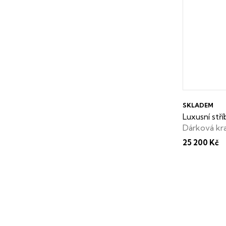
SKLADEM
Luxusní stří
Dárková kr
25 200 Kč