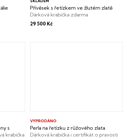
SKLADEM
álie
Přívěsek s řetízkem ve žlutém zlatě
Dárková krabička zdarma
29 500 Kč
VYPRODÁNO
eny s
Perla na řetízku z růžového zlata
á krabička
Dárková krabička i certifikát o pravosti