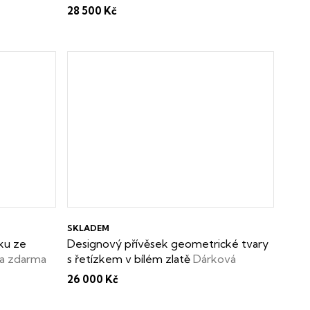
perly zdarma
28 500 Kč
SKLADEM
zku ze
Designový přívěsek geometrické tvary
ka zdarma
s řetízkem v bílém zlatě
Dárková
krabička zdarma
26 000 Kč