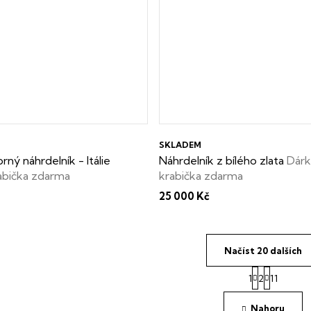
SKLADEM
brný náhrdelník - Itálie
Náhrdelník z bílého zlata
Dár
abička zdarma
krabička zdarma
25 000 Kč
Načíst 20 dalších
S
1
2
11
t
O
r
v
á
Nahoru
l