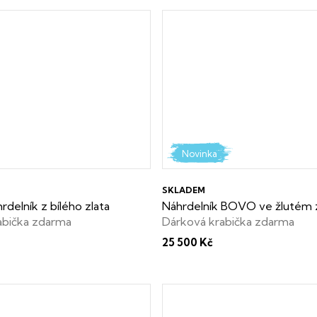
Novinka
SKLADEM
delník z bílého zlata
Náhrdelník BOVO ve žlutém 
abička zdarma
Dárková krabička zdarma
25 500 Kč