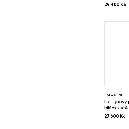
certifikát 
29 400 Kč
SKLADEM
Designový 
bílém zlatě
27 600 Kč