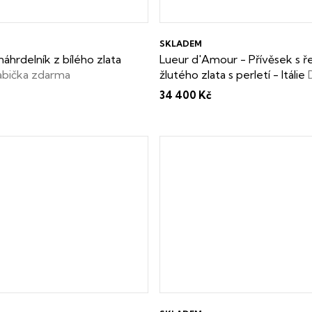
SKLADEM
áhrdelník z bílého zlata
Lueur d'Amour - Přívěsek s 
abička zdarma
žlutého zlata s perletí - Itálie
krabička zdarma
34 400 Kč