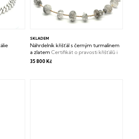
SKLADEM
álie
Náhrdelník křišťál s černým turmalínem
a zlatem
Certifikát o pravosti křišťálů i
dárková krabička zdarma
35 800 Kč