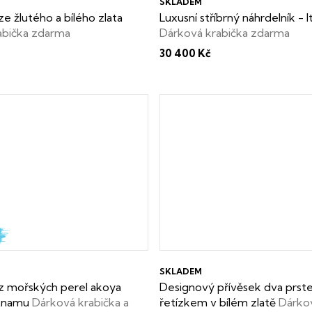
SKLADEM
ze žlutého a bílého zlata
Luxusní stříbrný náhrdelník - It
abička zdarma
Dárková krabička zdarma
30 400 Kč
SKLADEM
 z mořských perel akoya
Designový přívěsek dva prst
etnamu
Dárková krabička a
řetízkem v bílém zlatě
Dárkov