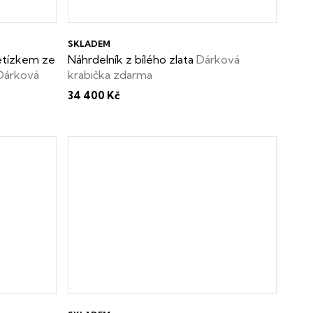
SKLADEM
řetízkem ze
Náhrdelník z bílého zlata
Dárková
Dárková
krabička zdarma
34 400 Kč