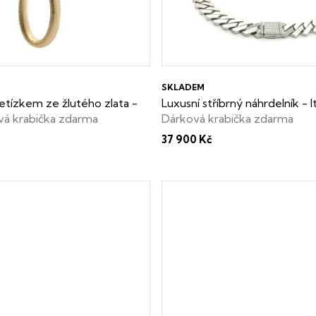
SKLADEM
řetízkem ze žlutého zlata -
Luxusní stříbrný náhrdelník - It
vá krabička zdarma
Dárková krabička zdarma
37 900 Kč