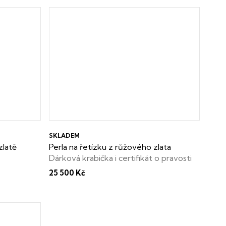
SKLADEM
zlatě
Perla na řetízku z růžového zlata
Dárková krabička i certifikát o pravosti
perly zdarma
25 500 Kč