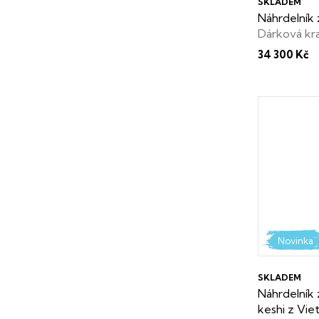
SKLADEM
Náhrdelník 
Dárková kr
34 300 Kč
Novinka
SKLADEM
Náhrdelník
keshi z Vi