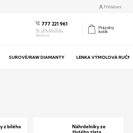
Přihlášení
777 221 961
Prázdný
košík
Nákupní
košík
SUROVÉ/RAW DIAMANTY
LENKA VÝMOLOVÁ RUČNÍ
y z bílého
Náhrdelníky ze
žlutého zlata