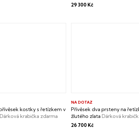
o pravosti perel zdarma
zdarma
29 300 Kč
NA DOTAZ
přívěsek kostky s řetízkem v
Přívěsek dva prsteny na řetí
Dárková krabička zdarma
žlutého zlata
Dárková krabič
26 700 Kč