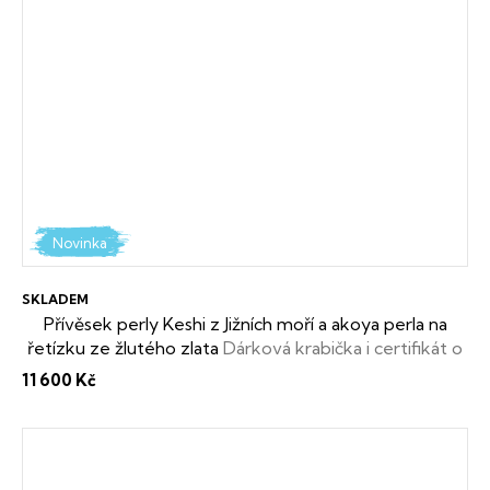
Novinka
SKLADEM
Přívěsek perly Keshi z Jižních moří a akoya perla na
řetízku ze žlutého zlata
Dárková krabička i certifikát o
pravosti perel zdarma
11 600 Kč