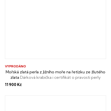
VYPRODÁNO
Mořská zlatá perla z Jižního moře na řetízku ze žlutého
zlata
Dárková krabička i certifikát o pravosti perly
zdarma
11 900 Kč