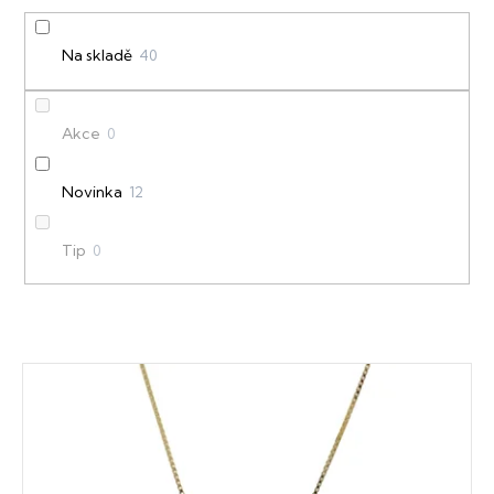
r
o
Na skladě
40
d
u
Akce
0
k
t
Novinka
12
ů
Tip
0
V
ý
p
i