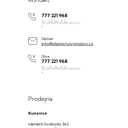
p
777 221 968
a
t
í
Obchod
info@zlatnictvivymolovi.cz
Dílna
777 221 968
Prodejna
Kunovice
náměstí Svobody 362