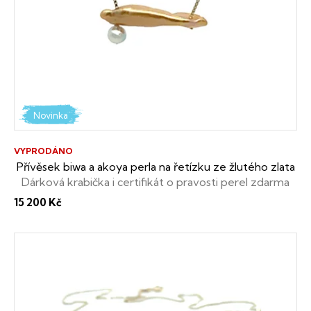
s
p
r
o
d
Novinka
u
VYPRODÁNO
k
Přívěsek biwa a akoya perla na řetízku ze žlutého zlata
Dárková krabička i certifikát o pravosti perel zdarma
t
15 200 Kč
ů