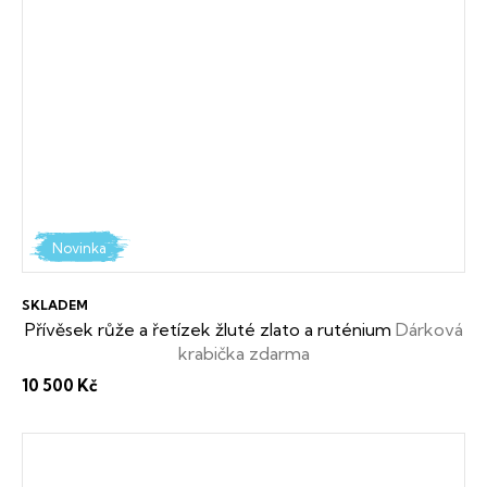
Novinka
SKLADEM
Přívěsek růže a řetízek žluté zlato a ruténium
Dárková
krabička zdarma
10 500 Kč