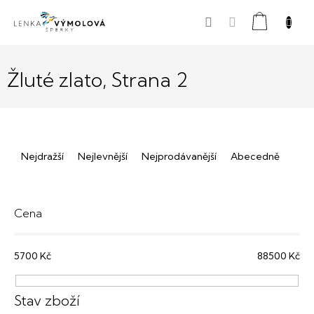
Přejít
Nákupní
na
obsah
košík
Žluté zlato
, Strana 2
Ř
Nejdražší
Nejlevnější
Nejprodávanější
Abecedně
a
z
e
Cena
n
5700
Kč
88500
Kč
í
p