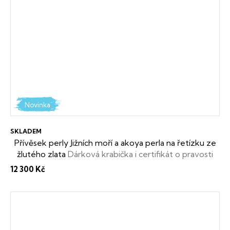
Novinka
SKLADEM
Přívěsek perly Jižních moří a akoya perla na řetízku ze
žlutého zlata
Dárková krabička i certifikát o pravosti
perel zdarma
12 300 Kč