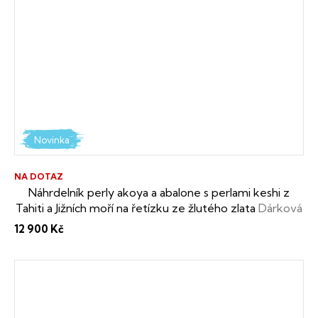
Novinka
NA DOTAZ
Náhrdelník perly akoya a abalone s perlami keshi z
Tahiti a Jižních moří na řetízku ze žlutého zlata
Dárková
krabička i certifikát o pravosti perel zdarma
12 900 Kč