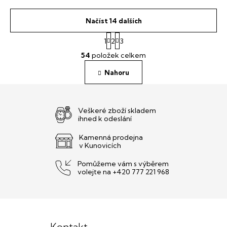
Načíst 14 dalších
S
1
2
3
t
O
r
54
položek celkem
v
á
l
n
Nahoru
á
k
o
d
v
a
á
c
Veškeré zboží skladem
n
í
ihned k odeslání
í
p
r
Kamenná prodejna
v Kunovicích
v
k
Pomůžeme vám s výběrem
y
volejte na +420 777 221 968
v
ý
p
Z
i
s
á
u
Kontakt