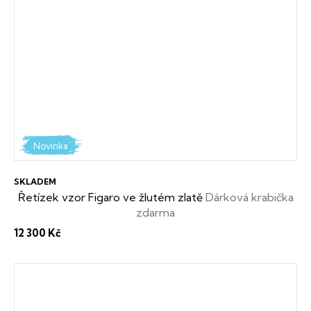
Novinka
SKLADEM
Řetízek vzor Figaro ve žlutém zlatě
Dárková krabička
zdarma
12 300 Kč