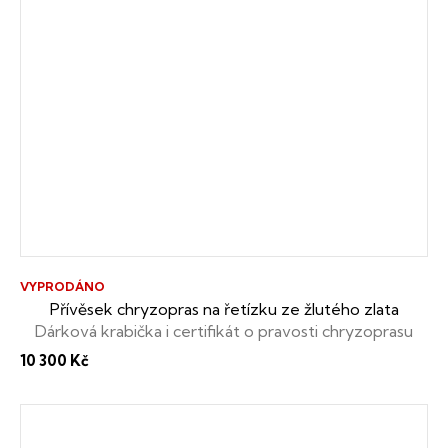
VYPRODÁNO
Přívěsek chryzopras na řetízku ze žlutého zlata
Dárková krabička i certifikát o pravosti chryzoprasu
zdarma
10 300 Kč