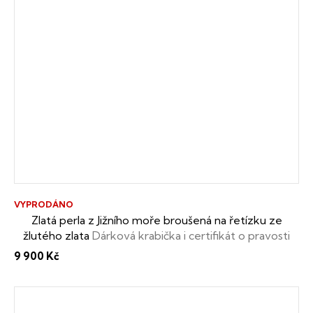
VYPRODÁNO
Zlatá perla z Jižního moře broušená na řetízku ze
žlutého zlata
Dárková krabička i certifikát o pravosti
perly zdarma
9 900 Kč